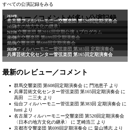
すべての公演記録をみる
2011年
レビュー／コメントが多い公演記録
2024年
NHK交響楽団 第1706回定期公演Aプログラム
名古屋フィルハーモニー交響楽団 第520回定期演奏会
〈日本の地方文化の継承〉
2024年
NHK交響楽団 第2016回定期公演 Aプログラム
2025年
京都市交響楽団 第699回定期演奏会
2025年
群馬交響楽団 第608回定期演奏会
2025年
仙台フィルハーモニー管弦楽団 第383回 定期演奏会
2025年
兵庫芸術文化センター管弦楽団 第165回定期演奏会
最新のレビュー／コメント
群馬交響楽団 第608回定期演奏会
に
門池恵子
より
兵庫芸術文化センター管弦楽団 第165回定期演奏会
に
高田 二三夫
より
仙台フィルハーモニー管弦楽団 第383回 定期演奏会
に
fumi
より
名古屋フィルハーモニー交響楽団 第520回定期演奏会
〈日本の地方文化の継承〉
に
芝崎浩三
より
京都市交響楽団 第699回定期演奏会
に
畠山博志
より