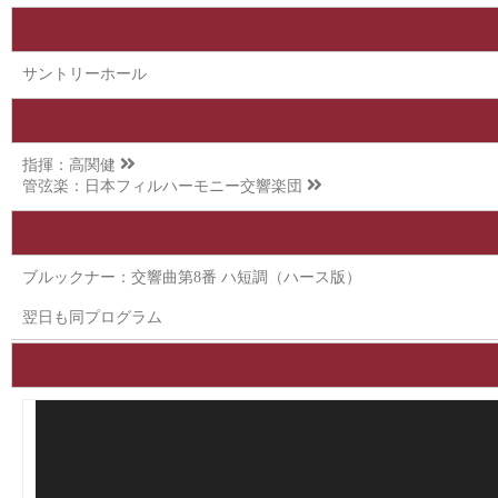
サントリーホール
指揮：
高関健
管弦楽：
日本フィルハーモニー交響楽団
ブルックナー：交響曲第8番 ハ短調（ハース版）
翌日も同プログラム