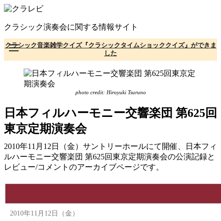
コ
ン
クラシック演奏会に関する情報サイト
テ
ン
クラシック音楽雑学クイズ『クラシックタイムショッククイズ』ができま
ツ
した
へ
移
動
photo credit: Hiroyuki Tsuruno
日本フィルハーモニー交響楽団 第625回
東京定期演奏会
2010年11月12日（金）サントリーホールにて開催、日本フィ
ルハーモニー交響楽団 第625回東京定期演奏会の公演記録と
レビュー/コメントのアーカイブページです。
2010年11月12日（金）