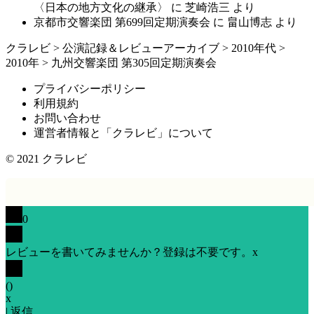
〈日本の地方文化の継承〉
に
芝崎浩三
より
京都市交響楽団 第699回定期演奏会
に
畠山博志
より
クラレビ
>
公演記録＆レビューアーカイブ
>
2010年代
>
2010年
>
九州交響楽団 第305回定期演奏会
プライバシーポリシー
利用規約
お問い合わせ
運営者情報と「クラレビ」について
© 2021
クラレビ
0
レビューを書いてみませんか？登録は不要です。
x
(
)
x
|
返信