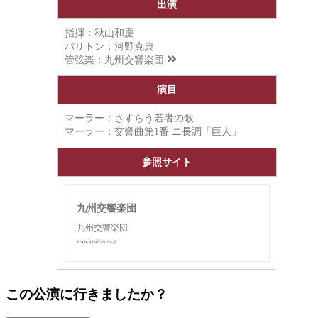
出演
指揮：秋山和慶
バリトン：河野克典
管弦楽：
九州交響楽団
演目
マーラー：さすらう若者の歌
マーラー：交響曲第1番 ニ長調「巨人」
参照サイト
九州交響楽団
九州交響楽団
www.kyukyo.or.jp
この公演に行きましたか？