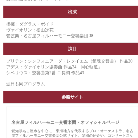
出演
指揮：ダグラス・ボイド
ヴァイオリン：松山冴花
管弦楽：
名古屋フィルハーモニー交響楽団
演目
ブリテン：シンフォニア・ダ・レクイエム（鎮魂交響曲） 作品20
アデス：ヴァイオリン協奏曲 作品24「同心軌道」
シベリウス：交響曲第2番 ニ長調 作品43
翌日も同プログラム
参照サイト
名古屋フィルハーモニー交響楽団・オフィシャルページ
愛知県名古屋市を中心に、東海地方を代表するプロ・オーケストラ、名古
屋フィルハーモニー交響楽団公式サイト。楽団の紹介や、コンサートスケ