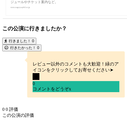
ジュールやチケット案内など。
www.nagoya-phil.or.jp
この公演に行きましたか？
行きました！
0
行きたかった！
0
レビュー以外のコメントも大歓迎！緑のア
イコンをクリックしてお寄せください➤
0
コメントをどうぞ
x
0
0
評価
この公演の評価