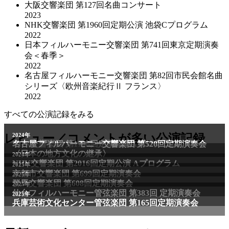
大阪交響楽団 第127回名曲コンサート
2023
NHK交響楽団 第1960回定期公演 池袋Cプログラム
2022
日本フィルハーモニー交響楽団 第741回東京定期演奏
会＜春季＞
2022
名古屋フィルハーモニー交響楽団 第82回市民会館名曲
シリーズ〈欧州音楽紀行Ⅱ フランス〉
2022
すべての公演記録をみる
2011年
レビュー／コメントが多い公演記録
2024年
NHK交響楽団 第1706回定期公演Aプログラム
名古屋フィルハーモニー交響楽団 第520回定期演奏会
〈日本の地方文化の継承〉
2024年
NHK交響楽団 第2016回定期公演 Aプログラム
2025年
京都市交響楽団 第699回定期演奏会
2025年
群馬交響楽団 第608回定期演奏会
2025年
仙台フィルハーモニー管弦楽団 第383回 定期演奏会
2025年
兵庫芸術文化センター管弦楽団 第165回定期演奏会