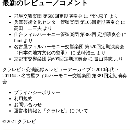
最新のレビュー／コメント
群馬交響楽団 第608回定期演奏会
に
門池恵子
より
兵庫芸術文化センター管弦楽団 第165回定期演奏会
に
高田 二三夫
より
仙台フィルハーモニー管弦楽団 第383回 定期演奏会
に
fumi
より
名古屋フィルハーモニー交響楽団 第520回定期演奏会
〈日本の地方文化の継承〉
に
芝崎浩三
より
京都市交響楽団 第699回定期演奏会
に
畠山博志
より
クラレビ
>
公演記録＆レビューアーカイブ
>
2010年代
>
2011年
>
名古屋フィルハーモニー交響楽団 第381回定期演奏
会
プライバシーポリシー
利用規約
お問い合わせ
運営者情報と「クラレビ」について
© 2021
クラレビ