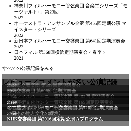
2022
神奈川フィルハーモニー管弦楽団 音楽堂シリーズ「モ
ーツァルト+」第23回
2022
オーケストラ・アンサンブル金沢 第455回定期公演 マ
イスター・シリーズ
2022
新日本フィルハーモニー交響楽団 第641回定期演奏会
2022
日本フィル 第368回横浜定期演奏会＜春季＞
2021
すべての公演記録をみる
2025年
レビュー／コメントが多い公演記録
京都市交響楽団 第699回定期演奏会
2025年
群馬交響楽団 第608回定期演奏会
2025年
仙台フィルハーモニー管弦楽団 第383回 定期演奏会
2025年
兵庫芸術文化センター管弦楽団 第165回定期演奏会
2011年
2024年
NHK交響楽団 第1706回定期公演Aプログラム
名古屋フィルハーモニー交響楽団 第520回定期演奏会
〈日本の地方文化の継承〉
2024年
NHK交響楽団 第2016回定期公演 Aプログラム