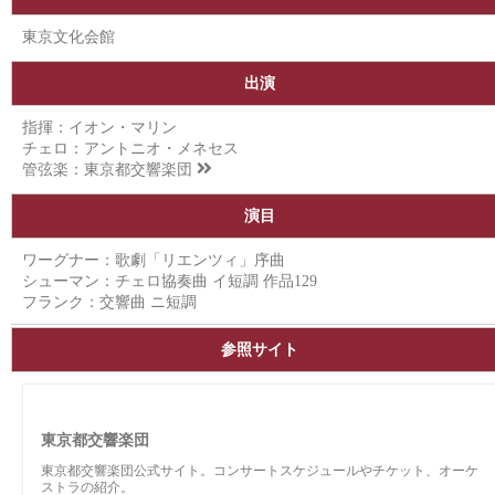
東京文化会館
出演
指揮：イオン・マリン
チェロ：アントニオ・メネセス
管弦楽：
東京都交響楽団
演目
ワーグナー：歌劇「リエンツィ」序曲
シューマン：チェロ協奏曲 イ短調 作品129
フランク：交響曲 ニ短調
参照サイト
東京都交響楽団
東京都交響楽団公式サイト。コンサートスケジュールやチケット、オーケ
ストラの紹介。