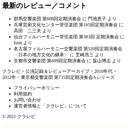
最新のレビュー／コメント
群馬交響楽団 第608回定期演奏会
に
門池恵子
より
兵庫芸術文化センター管弦楽団 第165回定期演奏会
に
高田 二三夫
より
仙台フィルハーモニー管弦楽団 第383回 定期演奏会
に
fumi
より
名古屋フィルハーモニー交響楽団 第520回定期演奏会
〈日本の地方文化の継承〉
に
芝崎浩三
より
京都市交響楽団 第699回定期演奏会
に
畠山博志
より
クラレビ
>
公演記録＆レビューアーカイブ
>
2010年代
>
2012年
>
東京都交響楽団 第735回定期演奏会Aシリーズ
プライバシーポリシー
利用規約
お問い合わせ
運営者情報と「クラレビ」について
© 2021
クラレビ