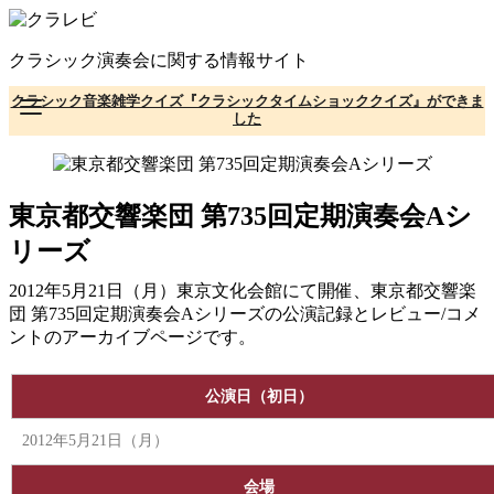
コ
ン
クラシック演奏会に関する情報サイト
テ
ン
クラシック音楽雑学クイズ『クラシックタイムショッククイズ』ができま
ツ
した
へ
移
動
東京都交響楽団 第735回定期演奏会Aシ
リーズ
2012年5月21日（月）東京文化会館にて開催、東京都交響楽
団 第735回定期演奏会Aシリーズの公演記録とレビュー/コメ
ントのアーカイブページです。
公演日（初日）
2012年5月21日（月）
会場