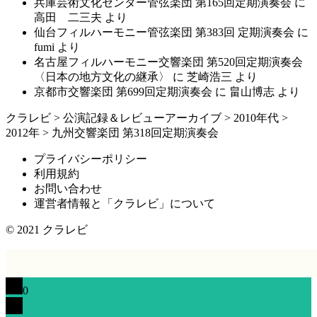
兵庫芸術文化センター管弦楽団 第165回定期演奏会
に
高田 二三夫
より
仙台フィルハーモニー管弦楽団 第383回 定期演奏会
に
fumi
より
名古屋フィルハーモニー交響楽団 第520回定期演奏会
〈日本の地方文化の継承〉
に
芝崎浩三
より
京都市交響楽団 第699回定期演奏会
に
畠山博志
より
クラレビ
>
公演記録＆レビューアーカイブ
>
2010年代
>
2012年
>
九州交響楽団 第318回定期演奏会
プライバシーポリシー
利用規約
お問い合わせ
運営者情報と「クラレビ」について
© 2021
クラレビ
0