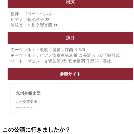
出演
指揮：ゴロー・ベルク
ピアノ：
菊池洋子
管弦楽：
九州交響楽団
演目
モーツァルト：歌劇「魔笛」序曲 K.620
モーツァルト：ピアノ協奏曲第26番 ニ長調 K.537「戴冠式」
ベートーヴェン：交響曲第3番 変ホ長調 作品55「英雄」
参照サイト
九州交響楽団
九州交響楽団
www.kyukyo.or.jp
この公演に行きましたか？