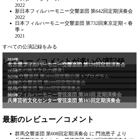
2022
新日本フィルハーモニー交響楽団 第642回定期演奏会
2022
日本フィルハーモニー交響楽団 第732回東京定期＜春
季＞
2021
すべての公演記録をみる
2011年
レビュー／コメントが多い公演記録
2024年
NHK交響楽団 第1706回定期公演Aプログラム
名古屋フィルハーモニー交響楽団 第520回定期演奏会
〈日本の地方文化の継承〉
2024年
NHK交響楽団 第2016回定期公演 Aプログラム
2025年
京都市交響楽団 第699回定期演奏会
2025年
群馬交響楽団 第608回定期演奏会
2025年
仙台フィルハーモニー管弦楽団 第383回 定期演奏会
2025年
兵庫芸術文化センター管弦楽団 第165回定期演奏会
最新のレビュー／コメント
群馬交響楽団 第608回定期演奏会
に
門池恵子
より