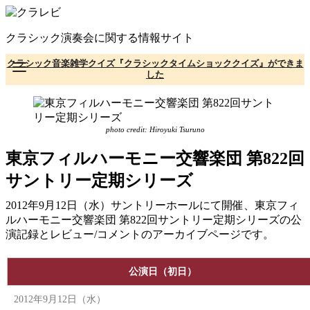
コ
ン
クラシック演奏会に関する情報サイト
テ
ン
クラシック音楽雑学クイズ『クラシックタイムショッククイズ』ができま
ツ
した
へ
移
動
photo credit: Hiroyuki Tsuruno
東京フィルハーモニー交響楽団 第822回
サントリー定期シリーズ
2012年9月12日（水）サントリーホールにて開催、東京フィ
ルハーモニー交響楽団 第822回サントリー定期シリーズの公
演記録とレビュー/コメントのアーカイブページです。
公演日（初日）
2012年9月12日（水）