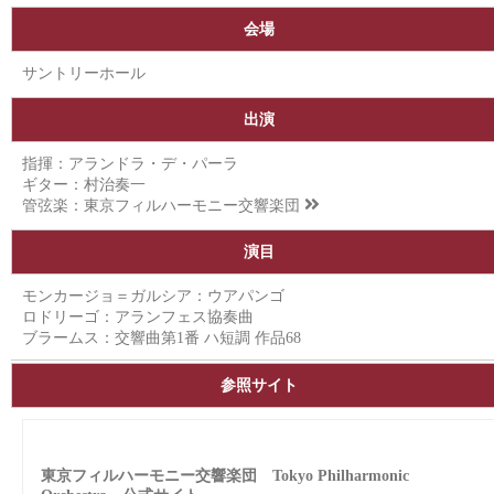
会場
サントリーホール
出演
指揮：アランドラ・デ・パーラ
ギター：村治奏一
管弦楽：
東京フィルハーモニー交響楽団
演目
モンカージョ＝ガルシア：ウアパンゴ
ロドリーゴ：アランフェス協奏曲
ブラームス：交響曲第1番 ハ短調 作品68
参照サイト
東京フィルハーモニー交響楽団 Tokyo Philharmonic