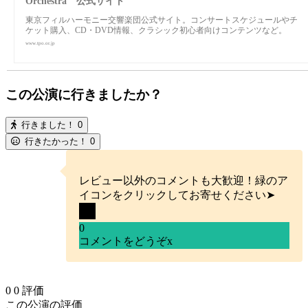
Orchestra 公式サイト
東京フィルハーモニー交響楽団公式サイト。コンサートスケジュールやチ
ケット購入、CD・DVD情報、クラシック初心者向けコンテンツなど。
www.tpo.or.jp
この公演に行きましたか？
行きました！
0
行きたかった！
0
レビュー以外のコメントも大歓迎！緑のア
イコンをクリックしてお寄せください➤
0
コメントをどうぞ
x
0
0
評価
この公演の評価