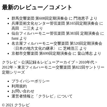
最新のレビュー／コメント
群馬交響楽団 第608回定期演奏会
に
門池恵子
より
兵庫芸術文化センター管弦楽団 第165回定期演奏会
に
高田 二三夫
より
仙台フィルハーモニー管弦楽団 第383回 定期演奏会
に
fumi
より
名古屋フィルハーモニー交響楽団 第520回定期演奏会
〈日本の地方文化の継承〉
に
芝崎浩三
より
京都市交響楽団 第699回定期演奏会
に
畠山博志
より
クラレビ
>
公演記録＆レビューアーカイブ
>
2010年代
>
2012年
>
東京フィルハーモニー交響楽団 第822回サントリー
定期シリーズ
プライバシーポリシー
利用規約
お問い合わせ
運営者情報と「クラレビ」について
© 2021
クラレビ