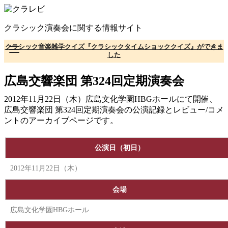
コ
ン
クラシック演奏会に関する情報サイト
テ
ン
クラシック音楽雑学クイズ『クラシックタイムショッククイズ』ができま
ツ
した
へ
移
広島交響楽団 第324回定期演奏会
動
2012年11月22日（木）広島文化学園HBGホールにて開催、
広島交響楽団 第324回定期演奏会の公演記録とレビュー/コメ
ントのアーカイブページです。
公演日（初日）
2012年11月22日（木）
会場
広島文化学園HBGホール