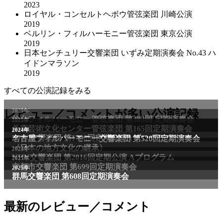
2023
ロイヤル・コンセルトヘボウ管弦楽団 川崎公演
2019
ベルリン・フィルハーモニー管弦楽団 東京公演
2019
日本センチュリー交響楽団 いずみ定期演奏会 No.43 ハ
イドンマラソン
2019
すべての公演記録をみる
2025年
レビュー／コメントが多い公演記録
仙台フィルハーモニー管弦楽団 第383回 定期演奏会
2025年
兵庫芸術文化センター管弦楽団 第165回定期演奏会
2011年
2024年
NHK交響楽団 第1706回定期公演Aプログラム
名古屋フィルハーモニー交響楽団 第520回定期演奏会
〈日本の地方文化の継承〉
2024年
NHK交響楽団 第2016回定期公演 Aプログラム
2025年
京都市交響楽団 第699回定期演奏会
2025年
群馬交響楽団 第608回定期演奏会
最新のレビュー／コメント