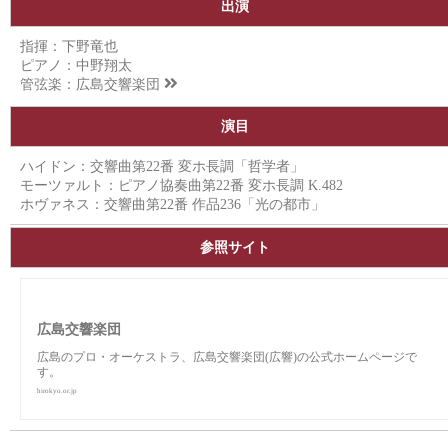
出演
指揮：下野竜也
ピアノ：中野翔太
管弦楽：
広島交響楽団
演目
ハイドン：交響曲第22番 変ホ長調「哲学者」
モーツァルト：ピアノ協奏曲第22番 変ホ長調 K.482
ホヴァネス：交響曲第22番 作品236「光の都市」
参照サイト
広島交響楽団
広島のプロ・オーケストラ、広島交響楽団(広響)の公式ホームページで
す。
hirokyo.or.jp