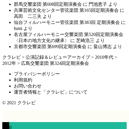
群馬交響楽団 第608回定期演奏会
に
門池恵子
より
兵庫芸術文化センター管弦楽団 第165回定期演奏会
に
高田 二三夫
より
仙台フィルハーモニー管弦楽団 第383回 定期演奏会
に
fumi
より
名古屋フィルハーモニー交響楽団 第520回定期演奏会
〈日本の地方文化の継承〉
に
芝崎浩三
より
京都市交響楽団 第699回定期演奏会
に
畠山博志
より
クラレビ
>
公演記録＆レビューアーカイブ
>
2010年代
>
2012年
>
広島交響楽団 第324回定期演奏会
プライバシーポリシー
利用規約
お問い合わせ
運営者情報と「クラレビ」について
© 2021
クラレビ
0