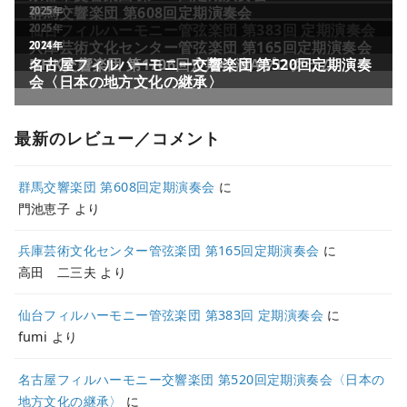
最新のレビュー／コメント
群馬交響楽団 第608回定期演奏会
に
門池恵子
より
兵庫芸術文化センター管弦楽団 第165回定期演奏会
に
高田 二三夫
より
仙台フィルハーモニー管弦楽団 第383回 定期演奏会
に
fumi
より
名古屋フィルハーモニー交響楽団 第520回定期演奏会〈日本の
地方文化の継承〉
に