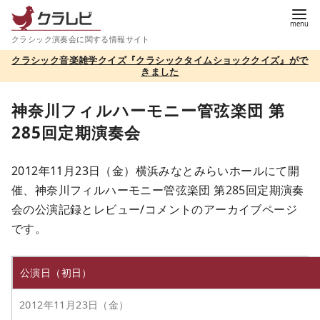
コ
ン
クラシック演奏会に関する情報サイト
テ
クラシック音楽雑学クイズ『クラシックタイムショッククイズ』がで
ン
きました
ツ
へ
神奈川フィルハーモニー管弦楽団 第
移
285回定期演奏会
動
2012年11月23日（金）横浜みなとみらいホールにて開
催、神奈川フィルハーモニー管弦楽団 第285回定期演奏
会の公演記録とレビュー/コメントのアーカイブページ
です。
公演日（初日）
2012年11月23日（金）