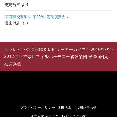
芝崎浩三
より
京都市交響楽団 第699回定期演奏会
に
畠山博志
より
クラレビ
>
公演記録＆レビューアーカイブ
>
2010年代
>
2012年
>
神奈川フィルハーモニー管弦楽団 第285回定
期演奏会
プライバシーポリシー
利用規約
お問い合わせ
運営者情報と「クラレビ」について