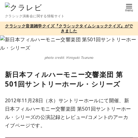
コ
ン
クラシック演奏会に関する情報サイト
テ
クラシック音楽雑学クイズ『クラシックタイムショッククイズ』がで
ン
きました
ツ
へ
移
photo credit: Hiroyuki Tsuruno
動
新日本フィルハーモニー交響楽団 第
501回サントリーホール・シリーズ
2012年11月28日（水）サントリーホールにて開催、新
日本フィルハーモニー交響楽団 第501回サントリーホー
ル・シリーズの公演記録とレビュー/コメントのアーカ
イブページです。