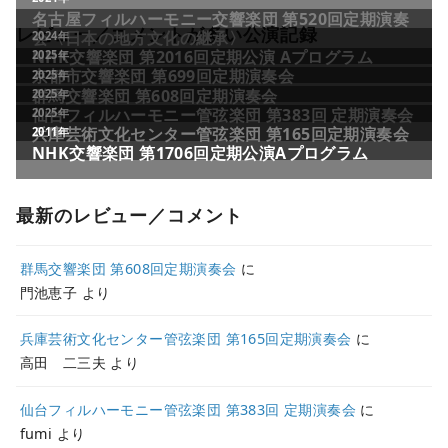
レビュー／コメントが多い公演記録
最新のレビュー／コメント
群馬交響楽団 第608回定期演奏会
に
門池恵子
より
兵庫芸術文化センター管弦楽団 第165回定期演奏会
に
高田 二三夫
より
仙台フィルハーモニー管弦楽団 第383回 定期演奏会
に
fumi
より