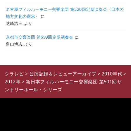
名古屋フィルハーモニー交響楽団 第520回定期演奏会〈日本の
地方文化の継承〉
に
芝崎浩三
より
京都市交響楽団 第699回定期演奏会
に
畠山博志
より
クラレビ
>
公演記録＆レビューアーカイブ
>
2010年代
>
2012年
>
新日本フィルハーモニー交響楽団 第501回サ
ントリーホール・シリーズ