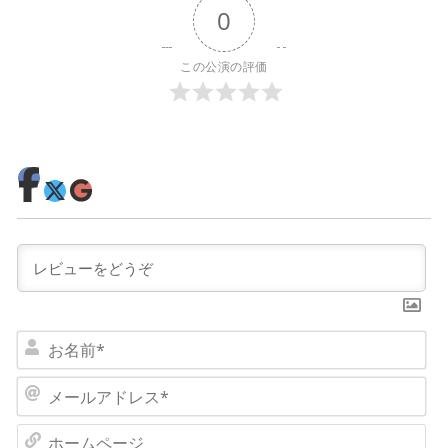
0
この公演の評価
お
名
前
メ
*
ー
ル
ホ