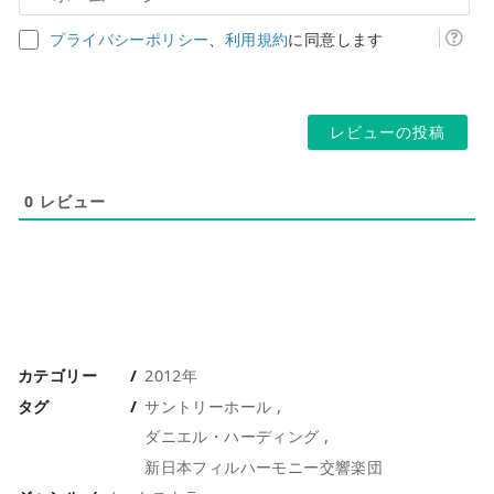
ア
ー
ド
ム
プライバシーポリシー
、
利用規約
に同意します
レ
ペ
ス
ー
*
ジ
0
レビュー
カテゴリー
2012年
タグ
サントリーホール
ダニエル・ハーディング
新日本フィルハーモニー交響楽団