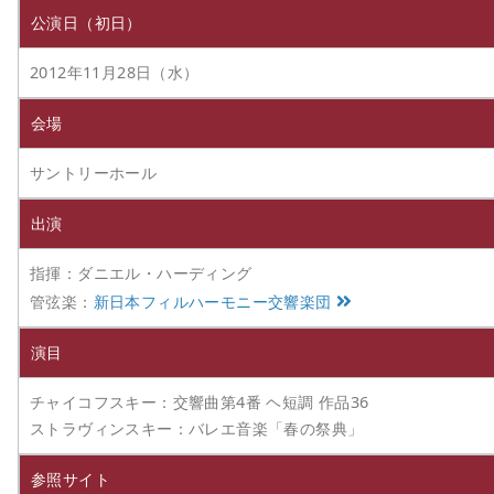
公演日（初日）
2012年11月28日（水）
会場
サントリーホール
出演
指揮：ダニエル・ハーディング
管弦楽：
新日本フィルハーモニー交響楽団
演目
チャイコフスキー：交響曲第4番 ヘ短調 作品36
ストラヴィンスキー：バレエ音楽「春の祭典」
参照サイト