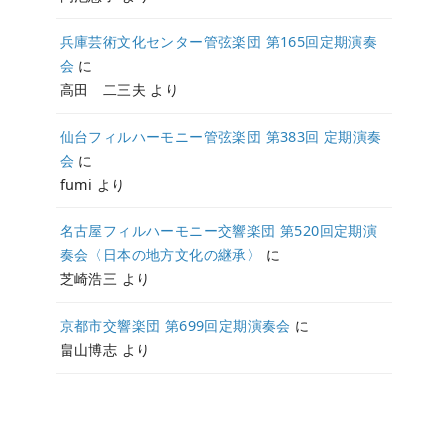
兵庫芸術文化センター管弦楽団 第165回定期演奏
会
に
高田 二三夫
より
仙台フィルハーモニー管弦楽団 第383回 定期演奏
会
に
fumi
より
名古屋フィルハーモニー交響楽団 第520回定期演
奏会〈日本の地方文化の継承〉
に
芝崎浩三
より
京都市交響楽団 第699回定期演奏会
に
畠山博志
より