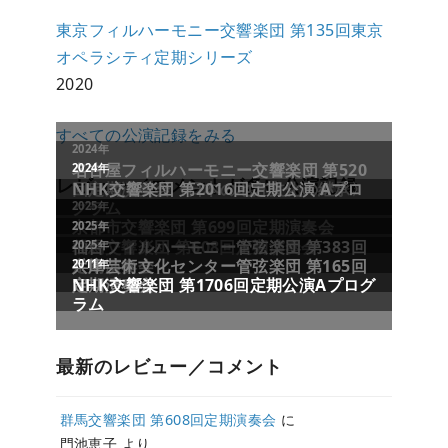
東京フィルハーモニー交響楽団 第135回東京
オペラシティ定期シリーズ
2020
すべての公演記録をみる
レビュー／コメントが多い公演記録
最新のレビュー／コメント
群馬交響楽団 第608回定期演奏会
に
門池恵子
より