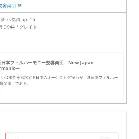
交響楽団
ハ長調 op. 15
 D944「グレイト」
新日本フィルハーモニー交響楽団—New Japan
armonic—
しい音楽性を探求する日本のオーケストラ”それが「新日本フィルハー
響楽団」である。
p