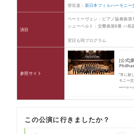
管弦楽：
新日本フィルハーモニー
ベートーヴェン：ピアノ協奏曲第1番 
シューベルト：交響曲第8番 ハ長調
演目
翌日も同プログラム
[公式]
Philh
参照サイト
”常に新
モニー交
www.njp.or.j
この公演に行きましたか？