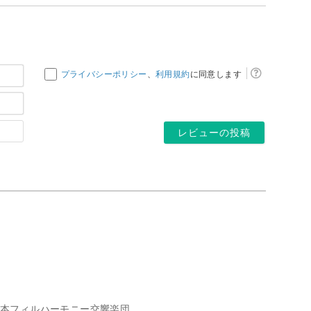
お
プライバシーポリシー
、
利用規約
に同意します
名
メ
前
ー
*
ホ
ル
ー
ア
ム
ド
ペ
レ
ー
ス
ジ
*
日本フィルハーモニー交響楽団