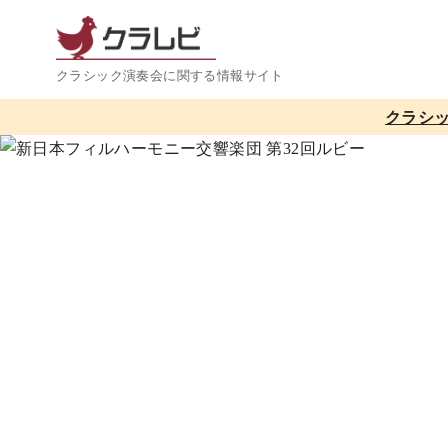
コ
ン
テ
クラシック演奏会に関する情報サイト
ン
クラシ
ツ
へ
移
動