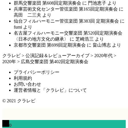
群馬交響楽団 第608回定期演奏会
に
門池恵子
より
兵庫芸術文化センター管弦楽団 第165回定期演奏会
に
高田 二三夫
より
仙台フィルハーモニー管弦楽団 第383回 定期演奏会
に
fumi
より
名古屋フィルハーモニー交響楽団 第520回定期演奏会
〈日本の地方文化の継承〉
に
芝崎浩三
より
京都市交響楽団 第699回定期演奏会
に
畠山博志
より
クラレビ
>
公演記録＆レビューアーカイブ
>
2020年代
>
2020年
>
広島交響楽団 第402回定期演奏会
プライバシーポリシー
利用規約
お問い合わせ
運営者情報と「クラレビ」について
© 2021
クラレビ
0