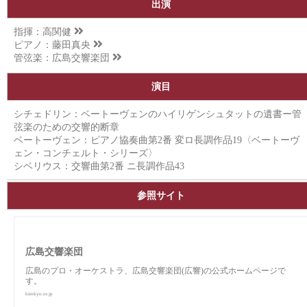
出演
指揮：
高関健
ピアノ：
藤田真央
管弦楽：
広島交響楽団
演目
シチェドリン：ベートーヴェンのハイリゲンシュタットの遺書ー管
弦楽のための交響的断章
ベートーヴェン：ピアノ協奏曲第2番 変ロ長調作品19〈ベートーヴ
ェン・コンチェルト・シリーズ〉
シベリウス：交響曲第2番 ニ長調作品43
参照サイト
広島交響楽団
広島のプロ・オーケストラ、広島交響楽団(広響)の公式ホームページで
す。
hirokyo.or.jp