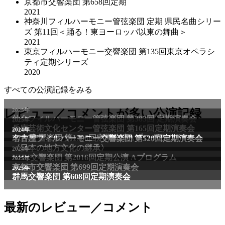
京都市交響楽団 第658回定期
2021
神奈川フィルハーモニー管弦楽団 定期 県民名曲シリー
ズ 第11回＜踊る！東ヨーロッパ以東の舞曲＞
2021
東京フィルハーモニー交響楽団 第135回東京オペラシ
ティ定期シリーズ
2020
すべての公演記録をみる
2025年
レビュー／コメントが多い公演記録
仙台フィルハーモニー管弦楽団 第383回 定期演奏会
2025年
兵庫芸術文化センター管弦楽団 第165回定期演奏会
2011年
2024年
NHK交響楽団 第1706回定期公演Aプログラム
名古屋フィルハーモニー交響楽団 第520回定期演奏会
〈日本の地方文化の継承〉
2024年
NHK交響楽団 第2016回定期公演 Aプログラム
2025年
京都市交響楽団 第699回定期演奏会
2025年
群馬交響楽団 第608回定期演奏会
最新のレビュー／コメント