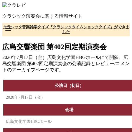
コ
ン
クラシック演奏会に関する情報サイト
テ
ン
クラシック音楽雑学クイズ『クラシックタイムショッククイズ』ができま
ツ
した
へ
移
広島交響楽団 第402回定期演奏会
動
2020年7月17日（金）広島文化学園HBGホールにて開催、広
島交響楽団 第402回定期演奏会の公演記録とレビュー/コメン
トのアーカイブページです。
公演日（初日）
2020年7月17日（金）
会場
広島文化学園HBGホール