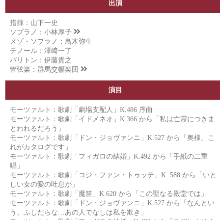
出演
指揮：山下一史
ソプラノ：
小林厚子
メゾ・ソプラノ：鳥木弥生
テノール：澤﨑一了
バリトン：伊藤貴之
管弦楽：
群馬交響楽団
演目
モーツァルト：歌劇「劇場支配人」K.486 序曲
モーツァルト：歌劇「イドメネオ」K.366 から「私は亡霊につきま
とわれるだろう」
モーツァルト：歌劇「ドン・ジョヴァンニ」K.527 から「奥様、こ
れがカタログです」
モーツァルト：歌劇「フィガロの結婚」K.492 から「手紙の二重
唱」
モーツァルト：歌劇「コジ・ファン・トゥッテ」K. 588 から「いと
しい女の愛の吐息が」
モーツァルト：歌劇「魔笛」K.620 から「この聖なる殿堂では」
モーツァルト：歌劇「ドン・ジョヴァンニ」K.527 から「なんとい
う、ふしだらな…あの人でなしは私を欺き」