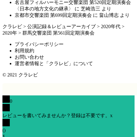
名古屋フィルハーモニー交響楽団 第520回定期演奏会
〈日本の地方文化の継承〉
に
芝崎浩三
より
京都市交響楽団 第699回定期演奏会
に
畠山博志
より
クラレビ
>
公演記録＆レビューアーカイブ
>
2020年代
>
2020年
>
群馬交響楽団 第561回定期演奏会
プライバシーポリシー
利用規約
お問い合わせ
運営者情報と「クラレビ」について
© 2021
クラレビ
0
レビューを書いてみませんか？登録は不要です。
x
(
)
x