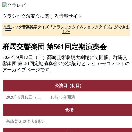
コ
ン
クラシック演奏会に関する情報サイト
テ
ン
クラシック音楽雑学クイズ『クラシックタイムショッククイズ』ができま
ツ
した
へ
移
群馬交響楽団 第561回定期演奏会
動
2020年9月12日（土）高崎芸術劇場大劇場にて開催、群馬交
響楽団 第561回定期演奏会の公演記録とレビュー/コメントの
アーカイブページです。
公演日（初日）
2020年9月12日（土） 18時45分開演
会場
高崎芸術劇場大劇場