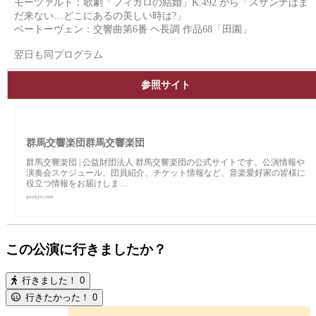
モーツァルト：歌劇「フィガロの結婚」K.492 から「スザンナはま
だ来ない…どこにあるの美しい時は?」
ベートーヴェン：交響曲第6番 ヘ長調 作品68「田園」
翌日も同プログラム
参照サイト
群馬交響楽団群馬交響楽団
群馬交響楽団 | 公益財団法人 群馬交響楽団の公式サイトです。公演情報や
演奏会スケジュール、団員紹介、チケット情報など、音楽愛好家の皆様に
役立つ情報をお届けしま…
gunkyo.com
この公演に行きましたか？
行きました！
0
行きたかった！
0