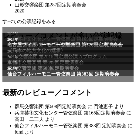
山形交響楽団 第287回定期演奏会
2020
すべての公演記録をみる
2025年
レビュー／コメントが多い公演記録
兵庫芸術文化センター管弦楽団 第165回定期演奏会
2011年
2024年
NHK交響楽団 第1706回定期公演Aプログラム
名古屋フィルハーモニー交響楽団 第520回定期演奏会
〈日本の地方文化の継承〉
2024年
NHK交響楽団 第2016回定期公演 Aプログラム
2025年
京都市交響楽団 第699回定期演奏会
2025年
群馬交響楽団 第608回定期演奏会
2025年
仙台フィルハーモニー管弦楽団 第383回 定期演奏会
最新のレビュー／コメント
群馬交響楽団 第608回定期演奏会
に
門池恵子
より
兵庫芸術文化センター管弦楽団 第165回定期演奏会
に
高田 二三夫
より
仙台フィルハーモニー管弦楽団 第383回 定期演奏会
に
fumi
より