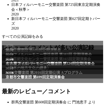
2021
日本フィルハーモニー交響楽団 第725回東京定期演奏
会＜秋季＞
2020
新日本フィルハーモニー交響楽団 第627回定期トパー
ズ
2020
すべての公演記録をみる
2025年
レビュー／コメントが多い公演記録
群馬交響楽団 第608回定期演奏会
2025年
仙台フィルハーモニー管弦楽団 第383回 定期演奏会
2025年
兵庫芸術文化センター管弦楽団 第165回定期演奏会
2011年
2024年
NHK交響楽団 第1706回定期公演Aプログラム
名古屋フィルハーモニー交響楽団 第520回定期演奏会
〈日本の地方文化の継承〉
2024年
NHK交響楽団 第2016回定期公演 Aプログラム
2025年
京都市交響楽団 第699回定期演奏会
最新のレビュー／コメント
群馬交響楽団 第608回定期演奏会
に
門池恵子
より