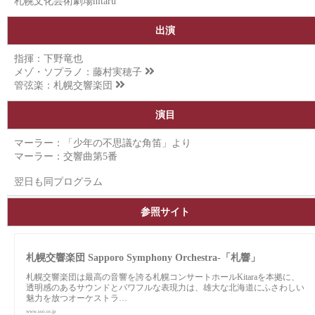
札幌文化芸術劇場hitaru
出演
指揮：下野竜也
メゾ・ソプラノ：
藤村実穂子
管弦楽：
札幌交響楽団
演目
マーラー：「少年の不思議な角笛」より
マーラー：交響曲第5番
翌日も同プログラム
参照サイト
札幌交響楽団 Sapporo Symphony Orchestra-「札響」
札幌交響楽団は最高の音響を誇る札幌コンサートホールKitaraを本拠に、
透明感のあるサウンドとパワフルな表現力は、雄大な北海道にふさわしい
魅力を放つオーケストラ…
www.sso.or.jp