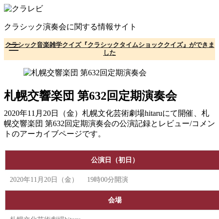
コ
ン
クラシック演奏会に関する情報サイト
テ
ン
クラシック音楽雑学クイズ『クラシックタイムショッククイズ』ができま
ツ
した
へ
移
動
札幌交響楽団 第632回定期演奏会
2020年11月20日（金）札幌文化芸術劇場hitaruにて開催、札
幌交響楽団 第632回定期演奏会の公演記録とレビュー/コメン
トのアーカイブページです。
公演日（初日）
2020年11月20日（金） 19時00分開演
会場