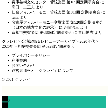
兵庫芸術文化センター管弦楽団 第165回定期演奏会
に
高田 二三夫
より
仙台フィルハーモニー管弦楽団 第383回 定期演奏会
に
fumi
より
名古屋フィルハーモニー交響楽団 第520回定期演奏会
〈日本の地方文化の継承〉
に
芝崎浩三
より
京都市交響楽団 第699回定期演奏会
に
畠山博志
より
クラレビ
>
公演記録＆レビューアーカイブ
>
2020年代
>
2020年
>
札幌交響楽団 第632回定期演奏会
プライバシーポリシー
利用規約
お問い合わせ
運営者情報と「クラレビ」について
© 2021
クラレビ
0