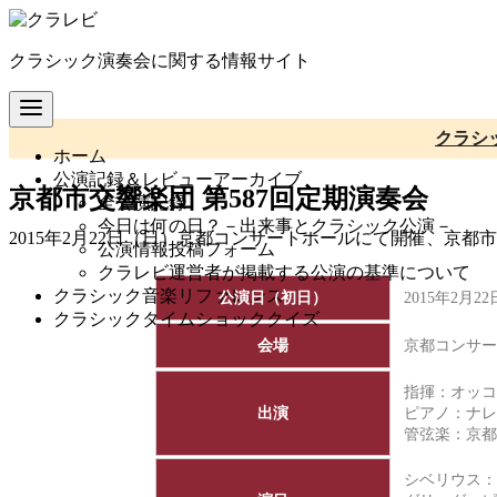
コ
ン
クラシック演奏会に関する情報サイト
テ
ン
ツ
へ
クラシ
ホーム
移
公演記録＆レビューアーカイブ
動
京都市交響楽団 第587回定期演奏会
全公演記録
今日は何の日？－出来事とクラシック公演－
2015年2月22日（日）京都コンサートホールにて開催、京都
公演情報投稿フォーム
クラレビ運営者が掲載する公演の基準について
クラシック音楽リファレンス
公演日（初日）
2015年2月2
クラシックタイムショッククイズ
会場
京都コンサー
指揮：オッコ
出演
ピアノ：ナレ
管弦楽：
京都
シベリウス：