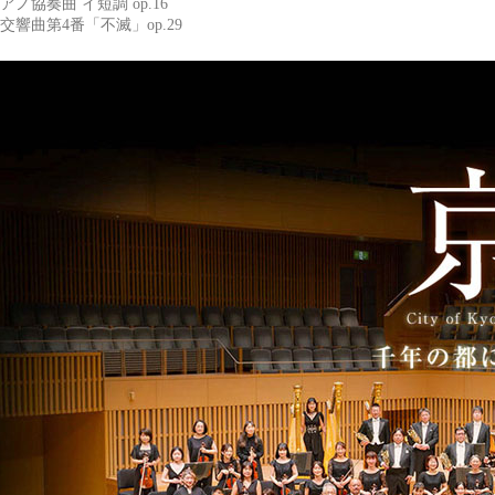
ノ協奏曲 イ短調 op.16
交響曲第4番「不滅」op.29
京都市交響楽団
1956年4月に日本で唯一の自治体直営のオーケストラと
www.kyoto-symphony.jp