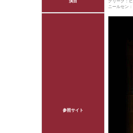
演目
グリーグ：ピア
ニールセン：
参照サイト