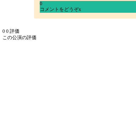
0
コメントをどうぞ
x
0
0
評価
この公演の評価