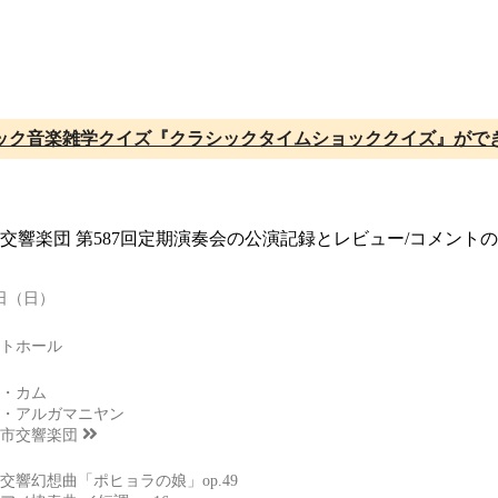
ック音楽雑学クイズ『クラシックタイムショッククイズ』がで
市交響楽団 第587回定期演奏会の公演記録とレビュー/コメン
2日（日）
トホール
・カム
・アルガマニヤン
市交響楽団
交響幻想曲「ポヒョラの娘」op.49