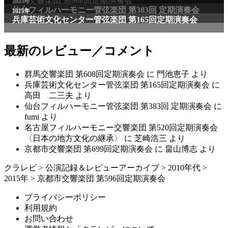
群馬交響楽団 第608回定期演奏会
2025年
仙台フィルハーモニー管弦楽団 第383回 定期演奏会
2025年
兵庫芸術文化センター管弦楽団 第165回定期演奏会
最新のレビュー／コメント
群馬交響楽団 第608回定期演奏会
に
門池恵子
より
兵庫芸術文化センター管弦楽団 第165回定期演奏会
に
高田 二三夫
より
仙台フィルハーモニー管弦楽団 第383回 定期演奏会
に
fumi
より
名古屋フィルハーモニー交響楽団 第520回定期演奏会
〈日本の地方文化の継承〉
に
芝崎浩三
より
京都市交響楽団 第699回定期演奏会
に
畠山博志
より
クラレビ
>
公演記録＆レビューアーカイブ
>
2010年代
>
2015年
>
京都市交響楽団 第596回定期演奏会
プライバシーポリシー
利用規約
お問い合わせ