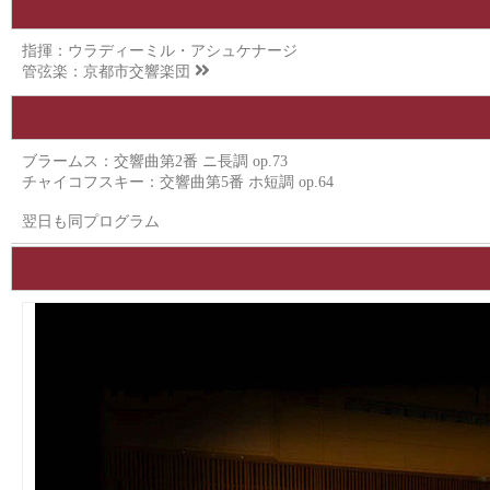
指揮：ウラディーミル・アシュケナージ
管弦楽：
京都市交響楽団
ブラームス：交響曲第2番 ニ長調 op.73
チャイコフスキー：交響曲第5番 ホ短調 op.64
翌日も同プログラム