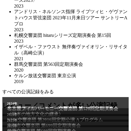
ーズ2023〉
2023
アンドリス・ネルソンス指揮 ライプツィヒ・ゲヴァン
トハウス管弦楽団 2023年11月来日ツアー サントリーA
プロ
2023
札幌交響楽団 hitaruシリーズ定期演奏会 第15回
2023
イザベル・ファウスト 無伴奏ヴァイオリン・リサイタ
ル（高崎公演）
2021
群馬交響楽団 第563回定期演奏会
2020
ケルン放送交響楽団 東京公演
2019
すべての公演記録をみる
2011年
レビュー／コメントが多い公演記録
2024年
NHK交響楽団 第1706回定期公演Aプログラム
名古屋フィルハーモニー交響楽団 第520回定期演奏会
〈日本の地方文化の継承〉
2024年
NHK交響楽団 第2016回定期公演 Aプログラム
2025年
京都市交響楽団 第699回定期演奏会
2025年