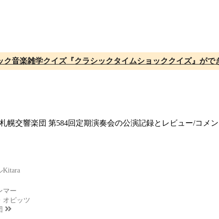
ック音楽雑学クイズ『クラシックタイムショッククイズ』がで
て開催、札幌交響楽団 第584回定期演奏会の公演記録とレビュー/コ
）
tara
ンマー
・オピッツ
団