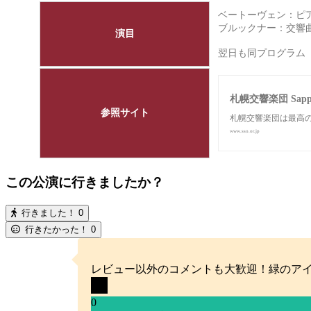
ベートーヴェン：ピアノ
ブルックナー：交響
演目
翌日も同プログラ
札幌交響楽団 Sappor
参照サイト
札幌交響楽団は最高の
www.sso.or.jp
この公演に行きましたか？
行きました！
0
行きたかった！
0
レビュー以外のコメントも大歓迎！緑のア
0