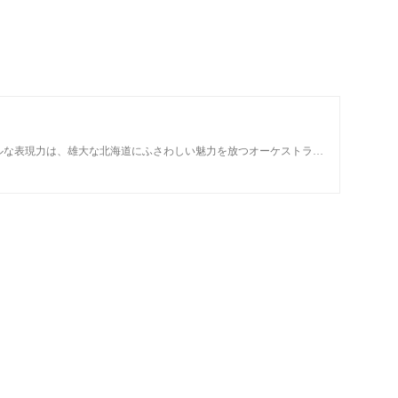
フルな表現力は、雄大な北海道にふさわしい魅力を放つオーケストラ…