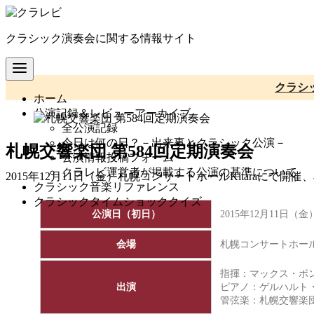
コ
ン
クラシック演奏会に関する情報サイト
テ
ン
ツ
へ
クラシ
ホーム
移
公演記録＆レビューアーカイブ
動
全公演記録
今日は何の日？－出来事とクラシック公演－
札幌交響楽団 第584回定期演奏会
公演情報投稿フォーム
クラレビ運営者が掲載する公演の基準について
2015年12月11日（金）札幌コンサートホールKitaraに
クラシック音楽リファレンス
クラシックタイムショッククイズ
公演日（初日）
2015年12月11日（金
会場
札幌コンサートホールKi
指揮：マックス・ポ
出演
ピアノ：ゲルハルト
管弦楽：
札幌交響楽