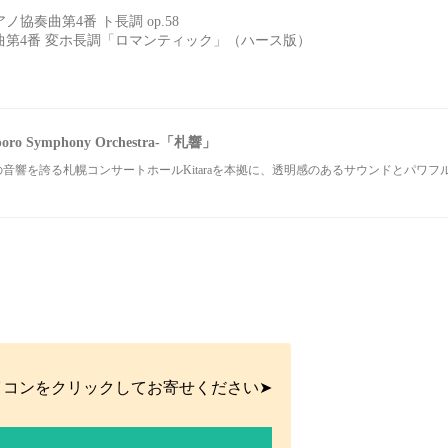
協奏曲第4番 ト長調 op.58
曲第4番 変ホ長調「ロマンティック」（ハース版）
ム
o Symphony Orchestra-「札響」
音響を誇る札幌コンサートホールKitaraを本拠に、透明感のあるサウンドとパワ
イコンをクリックしてお寄せください➤