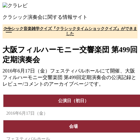
コ
ン
クラシック演奏会に関する情報サイト
テ
ン
クラシック音楽雑学クイズ『クラシックタイムショッククイズ』ができま
ツ
した
へ
移
大阪フィルハーモニー交響楽団 第499回
動
定期演奏会
2016年6月17日（金）フェスティバルホールにて開催、大阪
フィルハーモニー交響楽団 第499回定期演奏会の公演記録と
レビュー/コメントのアーカイブページです。
公演日（初日）
2016年6月17日（金）
会場
フェスティバルホール