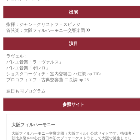
出演
指揮：ジャン＝クリストフ・スピノジ
管弦楽：
大阪フィルハーモニー交響楽団
演目
ラヴェル：
バレエ音楽「ラ・ヴァルス」
バレエ音楽「ボレロ」
ショスタコーヴィチ：室内交響曲 ハ短調 op.110a
プロコフィエフ：古典交響曲 ニ長調 op.25
翌日も同プログラム
参照サイト
大阪フィルハーモニー
大阪フィルハーモニー交響楽団（大阪フィル）公式サイトです。指揮者・
朝比奈隆を中心に西日本初のプロオーケストラとして大阪で誕生しまし