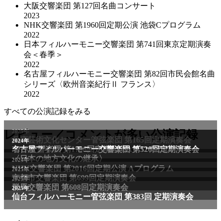
大阪交響楽団 第127回名曲コンサート
2023
NHK交響楽団 第1960回定期公演 池袋Cプログラム
2022
日本フィルハーモニー交響楽団 第741回東京定期演奏
会＜春季＞
2022
名古屋フィルハーモニー交響楽団 第82回市民会館名曲
シリーズ〈欧州音楽紀行Ⅱ フランス〉
2022
すべての公演記録をみる
2025年
レビュー／コメントが多い公演記録
兵庫芸術文化センター管弦楽団 第165回定期演奏会
2011年
2024年
NHK交響楽団 第1706回定期公演Aプログラム
名古屋フィルハーモニー交響楽団 第520回定期演奏会
〈日本の地方文化の継承〉
2024年
NHK交響楽団 第2016回定期公演 Aプログラム
2025年
京都市交響楽団 第699回定期演奏会
2025年
群馬交響楽団 第608回定期演奏会
2025年
仙台フィルハーモニー管弦楽団 第383回 定期演奏会