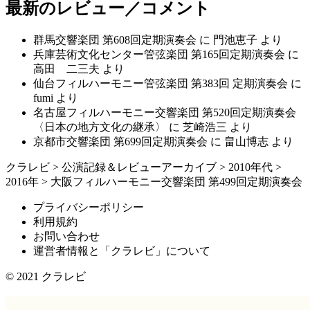
最新のレビュー／コメント
群馬交響楽団 第608回定期演奏会
に
門池恵子
より
兵庫芸術文化センター管弦楽団 第165回定期演奏会
に
高田 二三夫
より
仙台フィルハーモニー管弦楽団 第383回 定期演奏会
に
fumi
より
名古屋フィルハーモニー交響楽団 第520回定期演奏会
〈日本の地方文化の継承〉
に
芝崎浩三
より
京都市交響楽団 第699回定期演奏会
に
畠山博志
より
クラレビ
>
公演記録＆レビューアーカイブ
>
2010年代
>
2016年
>
大阪フィルハーモニー交響楽団 第499回定期演奏会
プライバシーポリシー
利用規約
お問い合わせ
運営者情報と「クラレビ」について
© 2021
クラレビ