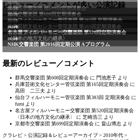
2025年
レビュー／コメントが多い公演記録
京都市交響楽団 第699回定期演奏会
2025年
群馬交響楽団 第608回定期演奏会
2025年
仙台フィルハーモニー管弦楽団 第383回 定期演奏会
2025年
兵庫芸術文化センター管弦楽団 第165回定期演奏会
2011年
2024年
NHK交響楽団 第1706回定期公演Aプログラム
名古屋フィルハーモニー交響楽団 第520回定期演奏会
〈日本の地方文化の継承〉
2024年
NHK交響楽団 第2016回定期公演 Aプログラム
最新のレビュー／コメント
群馬交響楽団 第608回定期演奏会
に
門池恵子
より
兵庫芸術文化センター管弦楽団 第165回定期演奏会
に
高田 二三夫
より
仙台フィルハーモニー管弦楽団 第383回 定期演奏会
に
fumi
より
名古屋フィルハーモニー交響楽団 第520回定期演奏会
〈日本の地方文化の継承〉
に
芝崎浩三
より
京都市交響楽団 第699回定期演奏会
に
畠山博志
より
クラレビ
>
公演記録＆レビューアーカイブ
>
2010年代
>