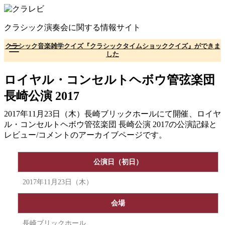
コ
ン
クラシック演奏会に関する情報サイト
テ
ン
クラシック音楽雑学クイズ『クラシックタイムショッククイズ』ができま
ツ
した
へ
移
ロイヤル・コンセルトヘボウ管弦楽団
動
長崎公演 2017
2017年11月23日（木）長崎ブリックホールにて開催、ロイヤ
ル・コンセルトヘボウ管弦楽団 長崎公演 2017の公演記録と
レビュー/コメントのアーカイブページです。
公演日（初日）
2017年11月23日（木）
会場
長崎ブリックホール