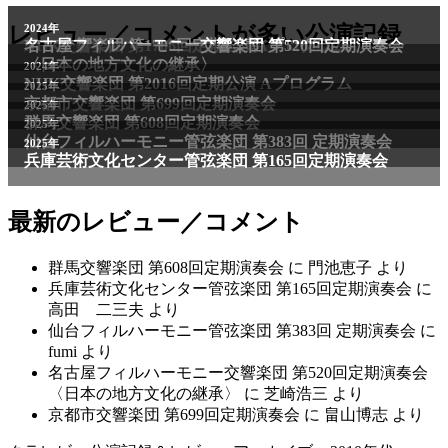
2011年
レビュー／コメントが多い公演記録
2024年
NHK交響楽団 第1706回定期公演Aプログラム
名古屋フィルハーモニー交響楽団 第520回定期演奏会
〈日本の地方文化の継承〉
2024年
NHK交響楽団 第2016回定期公演 Aプログラム
2025年
京都市交響楽団 第699回定期演奏会
2025年
群馬交響楽団 第608回定期演奏会
2025年
仙台フィルハーモニー管弦楽団 第383回 定期演奏会
2025年
兵庫芸術文化センター管弦楽団 第165回定期演奏会
最新のレビュー／コメント
群馬交響楽団 第608回定期演奏会
に
門池恵子
より
兵庫芸術文化センター管弦楽団 第165回定期演奏会
に
高田 二三夫
より
仙台フィルハーモニー管弦楽団 第383回 定期演奏会
に
fumi
より
名古屋フィルハーモニー交響楽団 第520回定期演奏会
〈日本の地方文化の継承〉
に
芝崎浩三
より
京都市交響楽団 第699回定期演奏会
に
畠山博志
より