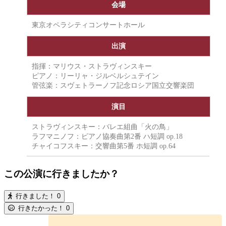
会場
東京オペラシティコンサートホール
出演
指揮：マリウス・ストラヴィンスキー
ピアノ：リーリャ・ジルベルシュテイン
管弦楽：スヴェトラーノフ記念ロシア国立交響楽団
演目
ストラヴィンスキー：バレエ組曲「火の鳥」
ラフマニノフ：ピアノ協奏曲第2番 ハ短調 op.18
チャイコフスキー：交響曲第5番 ホ短調 op.64
この公演に行きましたか？
行きました！
0
行きたかった！
0