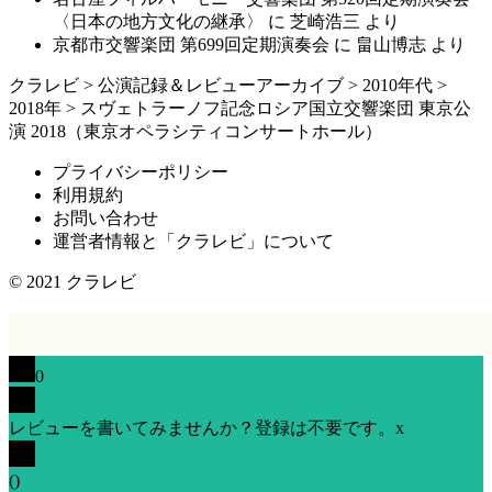
〈日本の地方文化の継承〉
に
芝崎浩三
より
京都市交響楽団 第699回定期演奏会
に
畠山博志
より
クラレビ
>
公演記録＆レビューアーカイブ
>
2010年代
>
2018年
>
スヴェトラーノフ記念ロシア国立交響楽団 東京公
演 2018（東京オペラシティコンサートホール）
プライバシーポリシー
利用規約
お問い合わせ
運営者情報と「クラレビ」について
© 2021
クラレビ
0
レビューを書いてみませんか？登録は不要です。
x
(
)