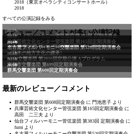
2018（東京オペラシティコンサートホール）
2018
すべての公演記録をみる
2025年
レビュー／コメントが多い公演記録
仙台フィルハーモニー管弦楽団 第383回 定期演奏会
2025年
兵庫芸術文化センター管弦楽団 第165回定期演奏会
2011年
2024年
NHK交響楽団 第1706回定期公演Aプログラム
名古屋フィルハーモニー交響楽団 第520回定期演奏会
〈日本の地方文化の継承〉
2024年
NHK交響楽団 第2016回定期公演 Aプログラム
2025年
京都市交響楽団 第699回定期演奏会
2025年
群馬交響楽団 第608回定期演奏会
最新のレビュー／コメント
群馬交響楽団 第608回定期演奏会
に
門池恵子
より
兵庫芸術文化センター管弦楽団 第165回定期演奏会
に
高田 二三夫
より
仙台フィルハーモニー管弦楽団 第383回 定期演奏会
に
fumi
より
名古屋フィルハーモニー交響楽団 第520回定期演奏会