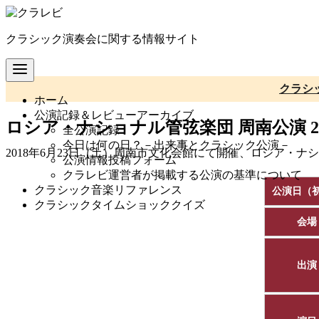
コ
ン
クラシック演奏会に関する情報サイト
テ
ン
ツ
へ
クラシ
ホーム
移
公演記録＆レビューアーカイブ
動
ロシア・ナショナル管弦楽団 周南公演 20
全公演記録
今日は何の日？－出来事とクラシック公演－
2018年6月23日（土）周南市文化会館にて開催、ロシア・ナ
公演情報投稿フォーム
クラレビ運営者が掲載する公演の基準について
クラシック音楽リファレンス
公演日（
クラシックタイムショッククイズ
会場
出演