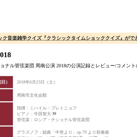
ック音楽雑学クイズ『クラシックタイムショッククイズ』がで
18
ショナル管弦楽団 周南公演 2018の公演記録とレビュー/コメ
初日）
2018年6月23日（土）
周南市文化会館
指揮：ミハイル・プレトニョフ
ピアノ：
牛田智大
管弦楽：ロシア・ナショナル管弦楽団
グラズノフ：組曲「中世より」op.79 より前奏曲