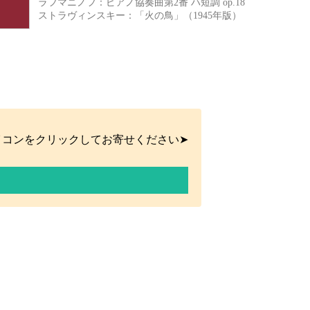
ラフマニノフ：ピアノ協奏曲第2番 ハ短調 op.18
ストラヴィンスキー：「火の鳥」（1945年版）
イコンをクリックしてお寄せください➤