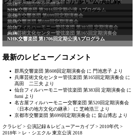
レビュー／コメントが多い公演記録
〈日本の地方文化の継承〉
2024年
NHK交響楽団 第2016回定期公演 Aプログラム
2025年
京都市交響楽団 第699回定期演奏会
2025年
群馬交響楽団 第608回定期演奏会
2025年
仙台フィルハーモニー管弦楽団 第383回 定期演奏会
2025年
兵庫芸術文化センター管弦楽団 第165回定期演奏会
2011年
NHK交響楽団 第1706回定期公演Aプログラム
最新のレビュー／コメント
群馬交響楽団 第608回定期演奏会
に
門池恵子
より
兵庫芸術文化センター管弦楽団 第165回定期演奏会
に
高田 二三夫
より
仙台フィルハーモニー管弦楽団 第383回 定期演奏会
に
fumi
より
名古屋フィルハーモニー交響楽団 第520回定期演奏会
〈日本の地方文化の継承〉
に
芝崎浩三
より
京都市交響楽団 第699回定期演奏会
に
畠山博志
より
クラレビ
>
公演記録＆レビューアーカイブ
>
2010年代
>
2018年
>
レ・シエクル 東京公演 2018