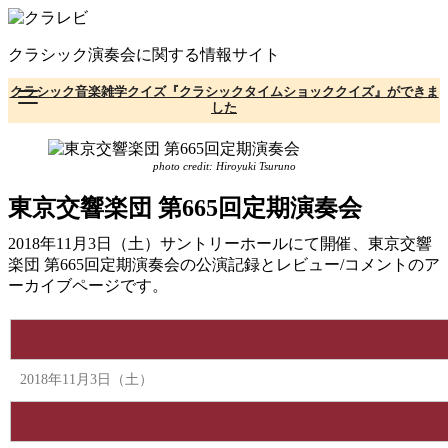
コ
ン
クラシック演奏会に関する情報サイト
テ
ン
クラシック音楽雑学クイズ『クラシックタイムショッククイズ』ができま
ツ
した
へ
移
動
photo credit: Hiroyuki Tsuruno
東京交響楽団 第665回定期演奏会
2018年11月3日（土）サントリーホールにて開催、東京交響
楽団 第665回定期演奏会の公演記録とレビュー/コメントのア
ーカイブページです。
2018年11月3日（土）