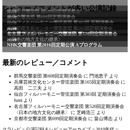
2025年
レビュー／コメントが多い公演記録
京都市交響楽団 第699回定期演奏会
2025年
群馬交響楽団 第608回定期演奏会
2025年
仙台フィルハーモニー管弦楽団 第383回 定期演奏会
2025年
兵庫芸術文化センター管弦楽団 第165回定期演奏会
2011年
2024年
NHK交響楽団 第1706回定期公演Aプログラム
名古屋フィルハーモニー交響楽団 第520回定期演奏会
〈日本の地方文化の継承〉
2024年
NHK交響楽団 第2016回定期公演 Aプログラム
最新のレビュー／コメント
群馬交響楽団 第608回定期演奏会
に
門池恵子
より
兵庫芸術文化センター管弦楽団 第165回定期演奏会
に
高田 二三夫
より
仙台フィルハーモニー管弦楽団 第383回 定期演奏会
に
fumi
より
名古屋フィルハーモニー交響楽団 第520回定期演奏会
〈日本の地方文化の継承〉
に
芝崎浩三
より
京都市交響楽団 第699回定期演奏会
に
畠山博志
より
クラレビ
>
公演記録＆レビューアーカイブ
>
2010年代
>