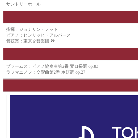
サントリーホール
指揮：ジョナサン・ノット
ピアノ：ヒンリッヒ・アルパース
管弦楽：
東京交響楽団
ブラームス：ピアノ協奏曲第2番 変ロ長調 op.83
ラフマニノフ：交響曲第2番 ホ短調 op.27