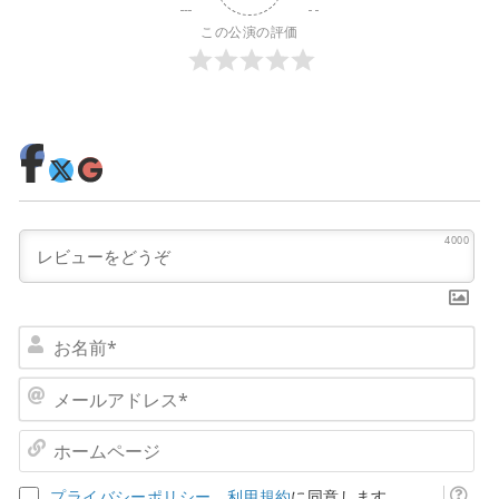
この公演の評価
4000
お
名
前
メ
*
ー
ル
ホ
ア
ー
ド
ム
プライバシーポリシー
、
利用規約
に同意します