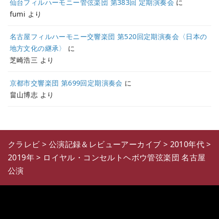
仙台フィルハーモニー管弦楽団 第383回 定期演奏会
に
fumi
より
名古屋フィルハーモニー交響楽団 第520回定期演奏会〈日本の
地方文化の継承〉
に
芝崎浩三
より
京都市交響楽団 第699回定期演奏会
に
畠山博志
より
クラレビ
>
公演記録＆レビューアーカイブ
>
2010年代
>
2019年
>
ロイヤル・コンセルトヘボウ管弦楽団 名古屋
公演