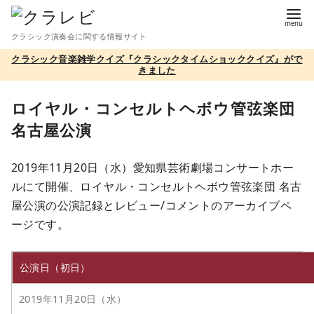
コ
ン
クラシック演奏会に関する情報サイト
テ
クラシック音楽雑学クイズ『クラシックタイムショッククイズ』がで
ン
きました
ツ
へ
ロイヤル・コンセルトヘボウ管弦楽団
移
名古屋公演
動
2019年11月20日（水）愛知県芸術劇場コンサートホー
ルにて開催、ロイヤル・コンセルトヘボウ管弦楽団 名古
屋公演の公演記録とレビュー/コメントのアーカイブペ
ージです。
公演日（初日）
2019年11月20日（水）