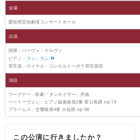
会場
愛知県芸術劇場コンサートホール
出演
指揮：パーヴォ・ヤルヴィ
ピアノ：
ラン・ラン
管弦楽：ロイヤル・コンセルトヘボウ管弦楽団
演目
ワーグナー：歌劇「タンホイザー」序曲
ベートーヴェン：ピアノ協奏曲第2番 変ロ長調 op.19
ブラームス：交響曲第4番 ホ短調 op.98
この公演に行きましたか？