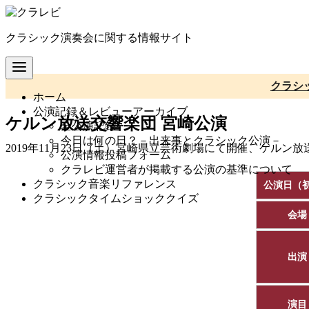
コ
ン
クラシック演奏会に関する情報サイト
テ
ン
ツ
へ
クラシ
ホーム
移
公演記録＆レビューアーカイブ
動
ケルン放送交響楽団 宮崎公演
全公演記録
今日は何の日？－出来事とクラシック公演－
2019年11月23日（土）宮崎県立芸術劇場にて開催、ケル
公演情報投稿フォーム
クラレビ運営者が掲載する公演の基準について
クラシック音楽リファレンス
公演日（
クラシックタイムショッククイズ
会場
出演
演目