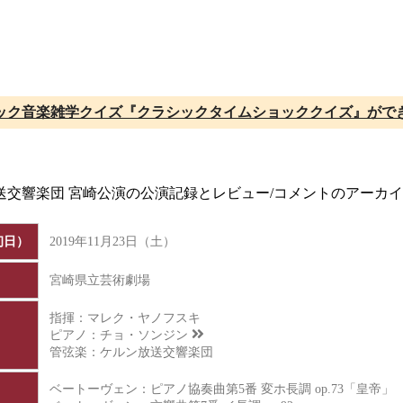
ック音楽雑学クイズ『クラシックタイムショッククイズ』がで
ン放送交響楽団 宮崎公演の公演記録とレビュー/コメントのアーカ
初日）
2019年11月23日（土）
宮崎県立芸術劇場
指揮：マレク・ヤノフスキ
ピアノ：
チョ・ソンジン
管弦楽：ケルン放送交響楽団
ベートーヴェン：ピアノ協奏曲第5番 変ホ長調 op.73「皇帝」