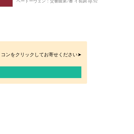
ベートーヴェン：交響曲第7番 イ長調 op.92
イコンをクリックしてお寄せください➤