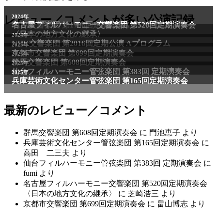
2011年
レビュー／コメントが多い公演記録
2024年
NHK交響楽団 第1706回定期公演Aプログラム
名古屋フィルハーモニー交響楽団 第520回定期演奏会
〈日本の地方文化の継承〉
2024年
NHK交響楽団 第2016回定期公演 Aプログラム
2025年
京都市交響楽団 第699回定期演奏会
2025年
群馬交響楽団 第608回定期演奏会
2025年
仙台フィルハーモニー管弦楽団 第383回 定期演奏会
2025年
兵庫芸術文化センター管弦楽団 第165回定期演奏会
最新のレビュー／コメント
群馬交響楽団 第608回定期演奏会
に
門池恵子
より
兵庫芸術文化センター管弦楽団 第165回定期演奏会
に
高田 二三夫
より
仙台フィルハーモニー管弦楽団 第383回 定期演奏会
に
fumi
より
名古屋フィルハーモニー交響楽団 第520回定期演奏会
〈日本の地方文化の継承〉
に
芝崎浩三
より
京都市交響楽団 第699回定期演奏会
に
畠山博志
より