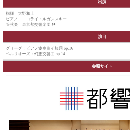
出演
指揮：大野和士
ピアノ：ニコライ・ルガンスキー
管弦楽：
東京都交響楽団
演目
グリーグ：ピアノ協奏曲イ短調 op.16
ベルリオーズ：幻想交響曲 op.14
参照サイト