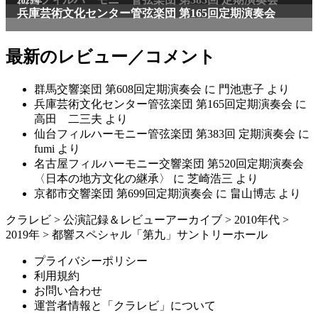
2025年
兵庫芸術文化センター管弦楽団 第165回定期演奏会
最新のレビュー／コメント
群馬交響楽団 第608回定期演奏会
に
門池恵子
より
兵庫芸術文化センター管弦楽団 第165回定期演奏会
に
高田 二三夫
より
仙台フィルハーモニー管弦楽団 第383回 定期演奏会
に
fumi
より
名古屋フィルハーモニー交響楽団 第520回定期演奏会
〈日本の地方文化の継承〉
に
芝崎浩三
より
京都市交響楽団 第699回定期演奏会
に
畠山博志
より
クラレビ
>
公演記録＆レビューアーカイブ
>
2010年代
>
2019年
>
都響スペシャル「第九」サントリーホール
プライバシーポリシー
利用規約
お問い合わせ
運営者情報と「クラレビ」について