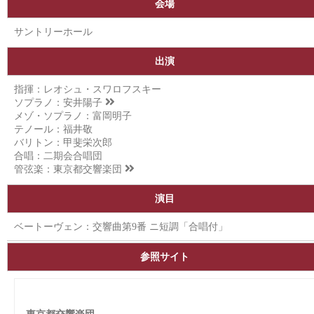
会場
サントリーホール
出演
指揮：レオシュ・スワロフスキー
ソプラノ：
安井陽子
メゾ・ソプラノ：富岡明子
テノール：福井敬
バリトン：甲斐栄次郎
合唱：二期会合唱団
管弦楽：
東京都交響楽団
演目
ベートーヴェン：交響曲第9番 ニ短調「合唱付」
参照サイト