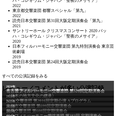
ハ・コレギウム・ジャパン「聖夜のメサイア」
2022
東京都交響楽団 都響スペシャル「第九」
2022
読売日本交響楽団 第31回大阪定期演奏会「第九」
2021
サントリーホール クリスマスコンサート 2020 バッ
ハ・コレギウム・ジャパン「聖夜のメサイア」
2020
日本フィルハーモニー交響楽団 第九特別演奏会 東京芸
術劇場
2019
読売日本交響楽団 第24回大阪定期演奏会
2019
すべての公演記録をみる
2011年
レビュー／コメントが多い公演記録
2024年
NHK交響楽団 第1706回定期公演Aプログラム
名古屋フィルハーモニー交響楽団 第520回定期演奏会
〈日本の地方文化の継承〉
2024年
NHK交響楽団 第2016回定期公演 Aプログラム
2025年
京都市交響楽団 第699回定期演奏会
2025年
群馬交響楽団 第608回定期演奏会
2025年
仙台フィルハーモニー管弦楽団 第383回 定期演奏会