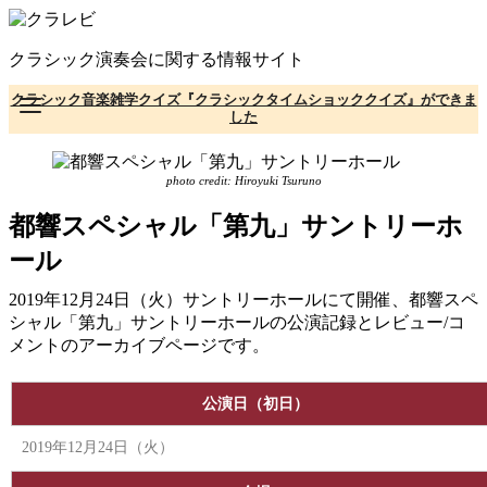
コ
ン
クラシック演奏会に関する情報サイト
テ
ン
クラシック音楽雑学クイズ『クラシックタイムショッククイズ』ができま
ツ
した
へ
移
動
photo credit: Hiroyuki Tsuruno
都響スペシャル「第九」サントリーホ
ール
2019年12月24日（火）サントリーホールにて開催、都響スペ
シャル「第九」サントリーホールの公演記録とレビュー/コ
メントのアーカイブページです。
公演日（初日）
2019年12月24日（火）