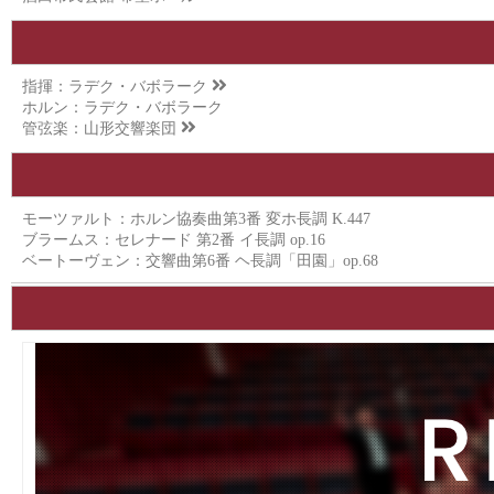
指揮：
ラデク・バボラーク
ホルン：ラデク・バボラーク
管弦楽：
山形交響楽団
モーツァルト：ホルン協奏曲第3番 変ホ長調 K.447
ブラームス：セレナード 第2番 イ長調 op.16
ベートーヴェン：交響曲第6番 ヘ長調「田園」op.68