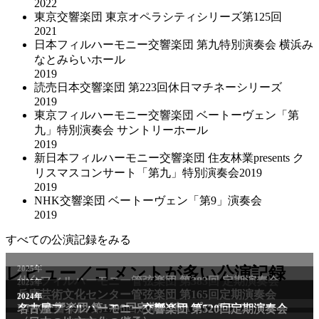
2022
東京交響楽団 東京オペラシティシリーズ第125回
2021
日本フィルハーモニー交響楽団 第九特別演奏会 横浜み
なとみらいホール
2019
読売日本交響楽団 第223回休日マチネーシリーズ
2019
東京フィルハーモニー交響楽団 ベートーヴェン「第
九」特別演奏会 サントリーホール
2019
新日本フィルハーモニー交響楽団 住友林業presents ク
リスマスコンサート「第九」特別演奏会2019
2019
NHK交響楽団 ベートーヴェン「第9」演奏会
2019
すべての公演記録をみる
2025年
レビュー／コメントが多い公演記録
仙台フィルハーモニー管弦楽団 第383回 定期演奏会
2025年
兵庫芸術文化センター管弦楽団 第165回定期演奏会
2011年
2024年
NHK交響楽団 第1706回定期公演Aプログラム
名古屋フィルハーモニー交響楽団 第520回定期演奏会