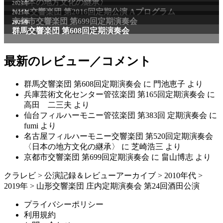
〈日本の地方文化の継承〉
2024年
NHK交響楽団 第2016回定期公演 Aプログラム
2025年
京都市交響楽団 第699回定期演奏会
2025年
群馬交響楽団 第608回定期演奏会
最新のレビュー／コメント
群馬交響楽団 第608回定期演奏会
に
門池恵子
より
兵庫芸術文化センター管弦楽団 第165回定期演奏会
に
高田 二三夫
より
仙台フィルハーモニー管弦楽団 第383回 定期演奏会
に
fumi
より
名古屋フィルハーモニー交響楽団 第520回定期演奏会
〈日本の地方文化の継承〉
に
芝崎浩三
より
京都市交響楽団 第699回定期演奏会
に
畠山博志
より
クラレビ
>
公演記録＆レビューアーカイブ
>
2010年代
>
2019年
>
山形交響楽団 庄内定期演奏会 第24回酒田公演
プライバシーポリシー
利用規約