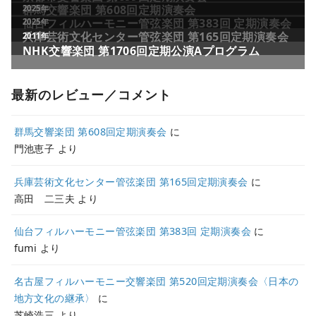
最新のレビュー／コメント
群馬交響楽団 第608回定期演奏会
に
門池恵子
より
兵庫芸術文化センター管弦楽団 第165回定期演奏会
に
高田 二三夫
より
仙台フィルハーモニー管弦楽団 第383回 定期演奏会
に
fumi
より
名古屋フィルハーモニー交響楽団 第520回定期演奏会〈日本の
地方文化の継承〉
に
芝崎浩三
より