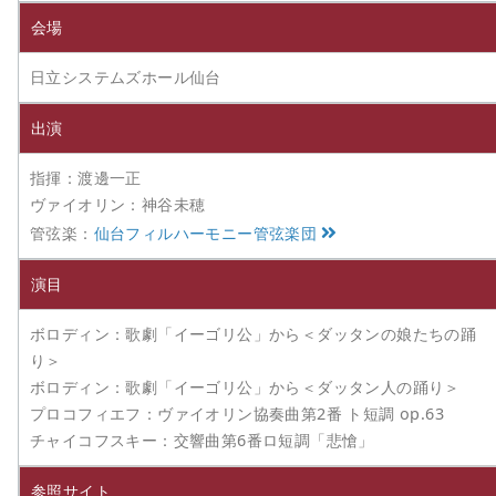
会場
日立システムズホール仙台
出演
指揮：渡邊一正
ヴァイオリン：神谷未穂
管弦楽：
仙台フィルハーモニー管弦楽団
演目
ボロディン：歌劇「イーゴリ公」から＜ダッタンの娘たちの踊
り＞
ボロディン：歌劇「イーゴリ公」から＜ダッタン人の踊り＞
プロコフィエフ：ヴァイオリン協奏曲第2番 ト短調 op.63
チャイコフスキー：交響曲第6番ロ短調「悲愴」
参照サイト