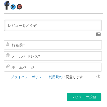
お
名
前
メ
*
ー
ル
ホ
ア
ー
ド
ム
プライバシーポリシー
、
利用規約
に同意します
レ
ペ
ス
ー
*
ジ