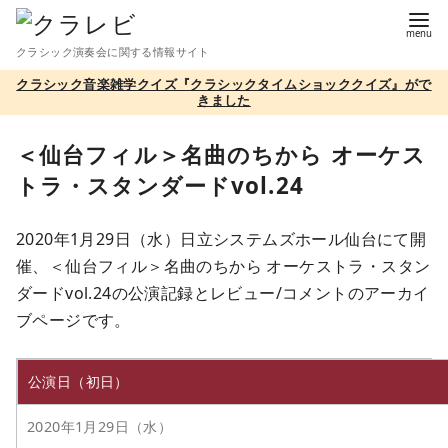
コ
ン
クラシック演奏会に関する情報サイト
テ
クラシック音楽雑学クイズ『クラシックタイムショッククイズ』がで
ン
きました
ツ
へ
＜仙台フィル＞名曲のちから オーケス
移
トラ・スタンダードvol.24
動
2020年1月29日（水）日立システムズホール仙台にて開
催、＜仙台フィル＞名曲のちから オーケストラ・スタン
ダードvol.24の公演記録とレビュー/コメントのアーカイ
ブページです。
公演日（初日）
2020年1月29日（水）