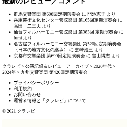
最新のレビュー／コメント
群馬交響楽団 第608回定期演奏会
に
門池恵子
より
兵庫芸術文化センター管弦楽団 第165回定期演奏会
に
高田 二三夫
より
仙台フィルハーモニー管弦楽団 第383回 定期演奏会
に
fumi
より
名古屋フィルハーモニー交響楽団 第520回定期演奏会
〈日本の地方文化の継承〉
に
芝崎浩三
より
京都市交響楽団 第699回定期演奏会
に
畠山博志
より
クラレビ
>
公演記録＆レビューアーカイブ
>
2020年代
>
2024年
>
九州交響楽団 第426回定期演奏会
プライバシーポリシー
利用規約
お問い合わせ
運営者情報と「クラレビ」について
© 2021
クラレビ