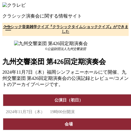
コ
ン
クラシック演奏会に関する情報サイト
テ
ン
クラシック音楽雑学クイズ『クラシックタイムショッククイズ』ができま
ツ
した
へ
移
動
©公益財団法人九州交響楽団
九州交響楽団 第426回定期演奏会
2024年11月7日（木）福岡シンフォニーホールにて開催、九
州交響楽団 第426回定期演奏会の公演記録とレビュー/コメン
トのアーカイブページです。
公演日（初日）
2024年11月7日（木） 19時00分開演
会場