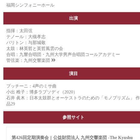
福岡シンフォニーホール
出演
指揮：太田弦
テノール：大槻孝志
バリトン：与那城敬
太鼓：林英哲と英哲風雲の会
合唱：九響合唱団・九州大学男声合唱団コールアカデミー
管弦楽：
九州交響楽団
演目
プッチーニ：4声のミサ曲
小出 稚子：博多ラプソディ（2020）
石井 眞木：日本太鼓群とオーケストラのための「モノプリズム」 作
品29
参照サイト
第426回定期演奏会 || 公益財団法人 九州交響楽団 -The Kyushu