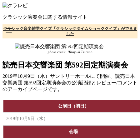
コ
ン
クラシック演奏会に関する情報サイト
テ
ン
クラシック音楽雑学クイズ『クラシックタイムショッククイズ』ができま
ツ
した
へ
移
動
photo credit: Hiroyuki Tsuruno
読売日本交響楽団 第592回定期演奏会
2019年10月9日（水）サントリーホールにて開催、読売日本
交響楽団 第592回定期演奏会の公演記録とレビュー/コメント
のアーカイブページです。
公演日（初日）
2019年10月9日（水）
会場