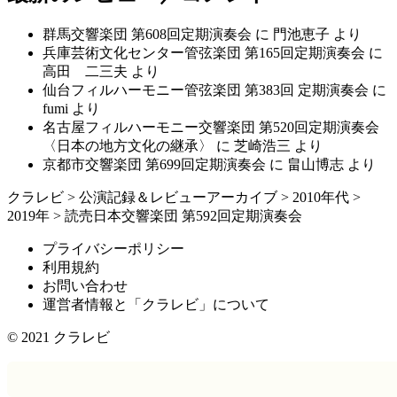
群馬交響楽団 第608回定期演奏会
に
門池恵子
より
兵庫芸術文化センター管弦楽団 第165回定期演奏会
に
高田 二三夫
より
仙台フィルハーモニー管弦楽団 第383回 定期演奏会
に
fumi
より
名古屋フィルハーモニー交響楽団 第520回定期演奏会
〈日本の地方文化の継承〉
に
芝崎浩三
より
京都市交響楽団 第699回定期演奏会
に
畠山博志
より
クラレビ
>
公演記録＆レビューアーカイブ
>
2010年代
>
2019年
>
読売日本交響楽団 第592回定期演奏会
プライバシーポリシー
利用規約
お問い合わせ
運営者情報と「クラレビ」について
© 2021
クラレビ