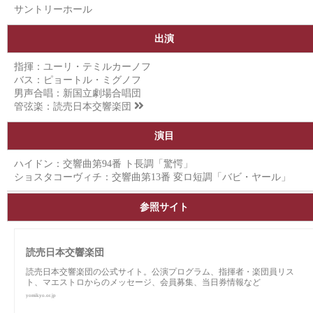
サントリーホール
出演
指揮：ユーリ・テミルカーノフ
バス：ピョートル・ミグノフ
男声合唱：新国立劇場合唱団
管弦楽：
読売日本交響楽団
演目
ハイドン：交響曲第94番 ト長調「驚愕」
ショスタコーヴィチ：交響曲第13番 変ロ短調「バビ・ヤール」
参照サイト
読売日本交響楽団
読売日本交響楽団の公式サイト。公演プログラム、指揮者・楽団員リス
ト、マエストロからのメッセージ、会員募集、当日券情報など
yomikyo.or.jp