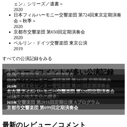
ェン」シリーズ／遺書＞
2020
日本フィルハーモニー交響楽団 第724回東京定期演奏
会＜秋季＞
2020
京都市交響楽団 第650回定期演奏会
2020
ベルリン・ドイツ交響楽団 東京公演
2019
すべての公演記録をみる
2025年
レビュー／コメントが多い公演記録
群馬交響楽団 第608回定期演奏会
2025年
仙台フィルハーモニー管弦楽団 第383回 定期演奏会
2025年
兵庫芸術文化センター管弦楽団 第165回定期演奏会
2011年
2024年
NHK交響楽団 第1706回定期公演Aプログラム
名古屋フィルハーモニー交響楽団 第520回定期演奏会
〈日本の地方文化の継承〉
2024年
NHK交響楽団 第2016回定期公演 Aプログラム
2025年
京都市交響楽団 第699回定期演奏会
最新のレビュー／コメント