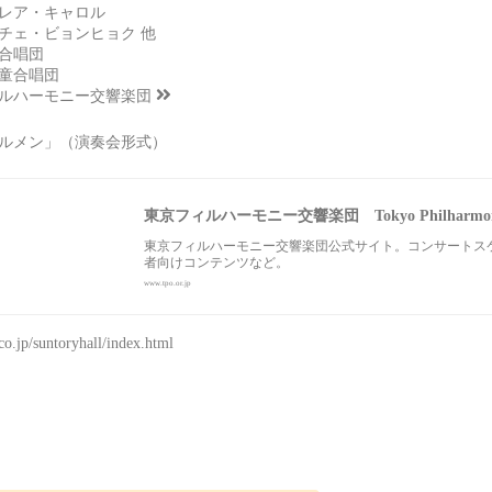
レア・キャロル
チェ・ビョンヒョク 他
合唱団
童合唱団
ルハーモニー交響楽団
カルメン」（演奏会形式）
東京フィルハーモニー交響楽団 Tokyo Philharmoni
東京フィルハーモニー交響楽団公式サイト。コンサートスケ
者向けコンテンツなど。
www.tpo.or.jp
co.jp/suntoryhall/index.html