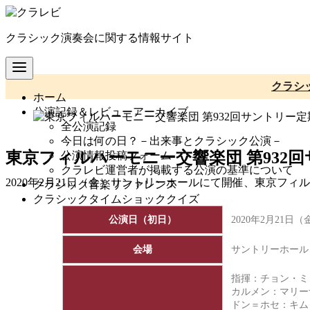
コ
ン
クラシック演奏会に関する情報サイト
テ
ン
ツ
へ
クラシ
ホーム
移
公演記録＆レビューアーカイブ
動
全公演記録
今日は何の日？－出来事とクラシック公演－
東京フィルハーモニー交響楽団 第932
公演情報投稿フォーム
クラレビ運営者が掲載する公演の基準について
2020年2月21日（金）サントリーホールにて開催、東京フ
クラシック音楽リファレンス
クラシックタイムショッククイズ
公演日（初日）
2020年2月21日（
会場
サントリーホール
指揮：チョン・ミ
カルメン：マリー
ドン＝ホセ：キム