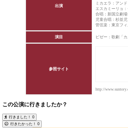
ミカエラ：アンド
出演
エスカミーリョ：
合唱：新国立劇場
児童合唱：杉並児
管弦楽：
東京フィ
演目
ビゼー：歌劇「
参照サイト
http://www.suntory.
この公演に行きましたか？
行きました！
0
行きたかった！
0