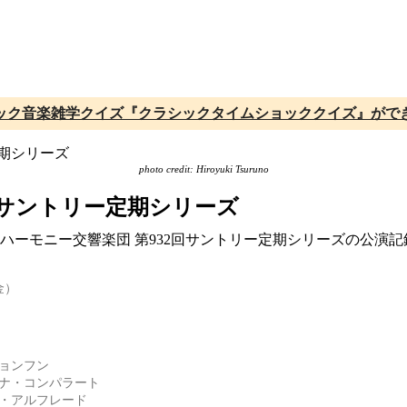
ック音楽雑学クイズ『クラシックタイムショッククイズ』がで
photo credit: Hiroyuki Tsuruno
回サントリー定期シリーズ
ィルハーモニー交響楽団 第932回サントリー定期シリーズの公演
金）
ョンフン
ナ・コンパラート
・アルフレード