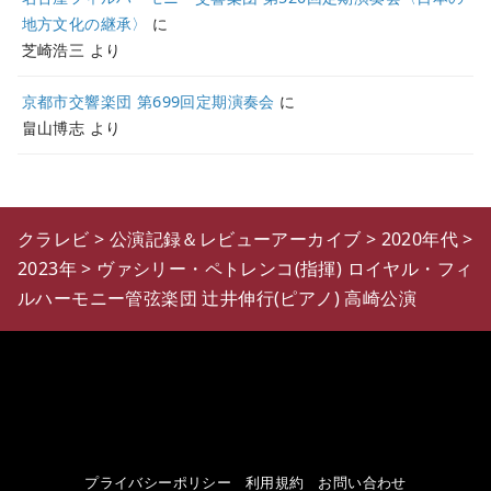
地方文化の継承〉
に
芝崎浩三
より
京都市交響楽団 第699回定期演奏会
に
畠山博志
より
クラレビ
>
公演記録＆レビューアーカイブ
>
2020年代
>
2023年
>
ヴァシリー・ペトレンコ(指揮) ロイヤル・フィ
ルハーモニー管弦楽団 辻井伸行(ピアノ) 高崎公演
プライバシーポリシー
利用規約
お問い合わせ