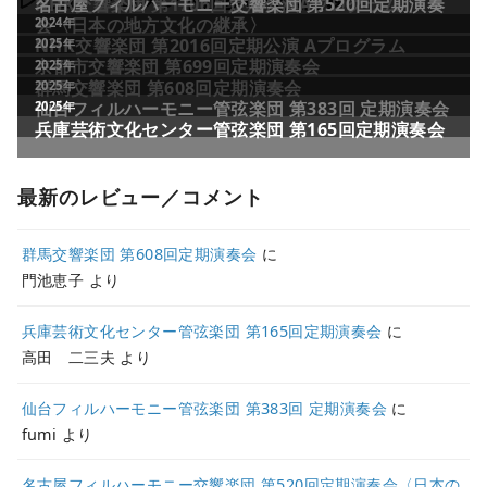
レビュー／コメントが多い公演記録
NHK交響楽団 第1706回定期公演Aプログラム
名古屋フィルハーモニー交響楽団 第520回定期演奏
会〈日本の地方文化の継承〉
2024年
NHK交響楽団 第2016回定期公演 Aプログラム
2025年
京都市交響楽団 第699回定期演奏会
2025年
群馬交響楽団 第608回定期演奏会
2025年
仙台フィルハーモニー管弦楽団 第383回 定期演奏会
2025年
兵庫芸術文化センター管弦楽団 第165回定期演奏会
最新のレビュー／コメント
群馬交響楽団 第608回定期演奏会
に
門池恵子
より
兵庫芸術文化センター管弦楽団 第165回定期演奏会
に
高田 二三夫
より
仙台フィルハーモニー管弦楽団 第383回 定期演奏会
に
fumi
より
名古屋フィルハーモニー交響楽団 第520回定期演奏会〈日本の