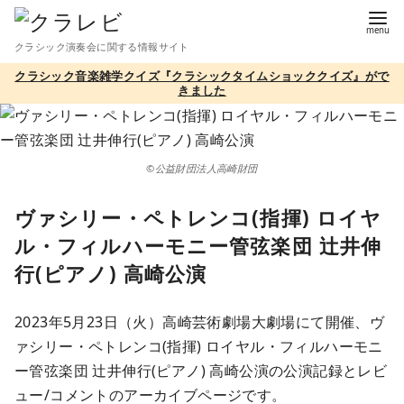
コ
ン
クラシック演奏会に関する情報サイト
テ
クラシック音楽雑学クイズ『クラシックタイムショッククイズ』がで
ン
きました
ツ
へ
移
©公益財団法人高崎財団
動
ヴァシリー・ペトレンコ(指揮) ロイヤ
ル・フィルハーモニー管弦楽団 辻井伸
行(ピアノ) 高崎公演
2023年5月23日（火）高崎芸術劇場大劇場にて開催、ヴ
ァシリー・ペトレンコ(指揮) ロイヤル・フィルハーモニ
ー管弦楽団 辻井伸行(ピアノ) 高崎公演の公演記録とレビ
ュー/コメントのアーカイブページです。