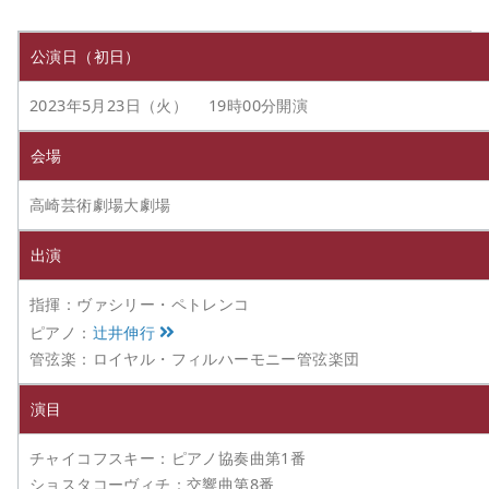
公演日（初日）
2023年5月23日（火） 19時00分開演
会場
高崎芸術劇場大劇場
出演
指揮：ヴァシリー・ペトレンコ
ピアノ：
辻井伸行
管弦楽：ロイヤル・フィルハーモニー管弦楽団
演目
チャイコフスキー：ピアノ協奏曲第1番
ショスタコーヴィチ：交響曲第8番