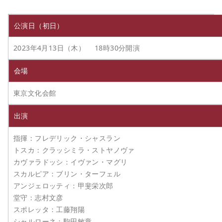
公演日（初日）
2023年4月13日（木） 18時30分開演
会場
東京文化会館
出演
指揮：フレデリック・シャスラン
トスカ：クラッシミラ・ストヤノヴァ
カヴァラドッシ：イヴァン・マグリ
スカルピア：ブリン・ターフェル
アンジェロッティ：甲斐栄次郎
堂守：志村文彦
スポレッタ：工藤翔陽
シャルローネ：駒田敏章