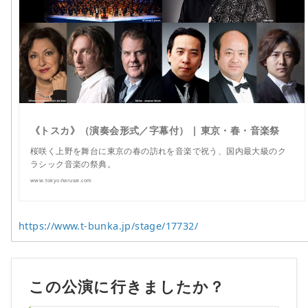
《トスカ》（演奏会形式／字幕付） | 東京・春・音楽祭
桜咲く上野を舞台に東京の春の訪れを音楽で祝う、国内最大級のク
ラシック音楽の祭典。
www.tokyo-harusai.com
https://www.t-bunka.jp/stage/17732/
この公演に行きましたか？