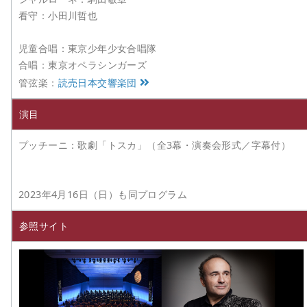
看守：小田川哲也
児童合唱：東京少年少女合唱隊
合唱：東京オペラシンガーズ
管弦楽：
読売日本交響楽団
演目
プッチーニ：歌劇「トスカ」（全3幕・演奏会形式／字幕付）
2023年4月16日（日）も同プログラム
参照サイト