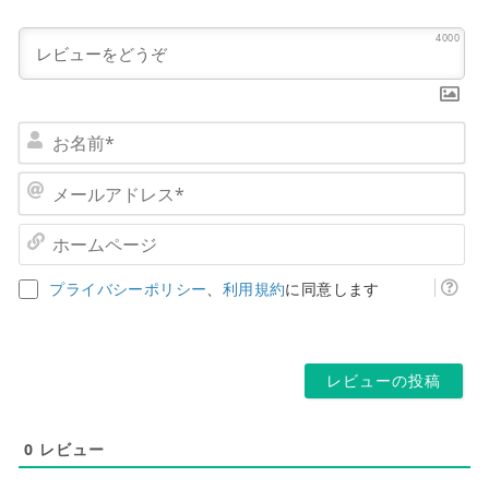
4000
お
名
前
メ
*
ー
ル
ホ
ア
ー
ド
ム
プライバシーポリシー
、
利用規約
に同意します
レ
ペ
ス
ー
*
ジ
0
レビュー