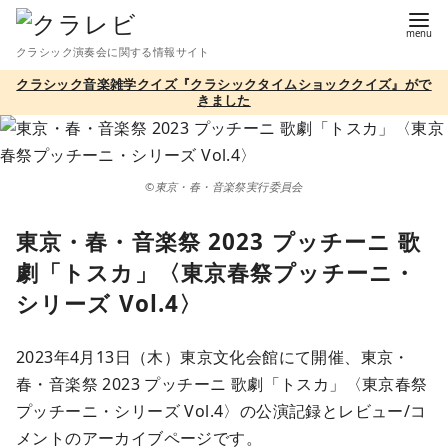
コ
ン
クラシック演奏会に関する情報サイト
テ
クラシック音楽雑学クイズ『クラシックタイムショッククイズ』がで
ン
きました
ツ
へ
移
©東京・春・音楽祭実行委員会
動
東京・春・音楽祭 2023 プッチーニ 歌
劇「トスカ」〈東京春祭プッチーニ・
シリーズ Vol.4〉
2023年4月13日（木）東京文化会館にて開催、東京・
春・音楽祭 2023 プッチーニ 歌劇「トスカ」〈東京春祭
プッチーニ・シリーズ Vol.4〉の公演記録とレビュー/コ
メントのアーカイブページです。