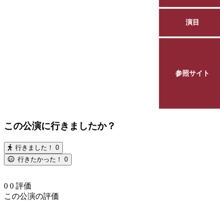
演目
参照サイト
この公演に行きましたか？
行きました！
0
行きたかった！
0
0
0
評価
この公演の評価