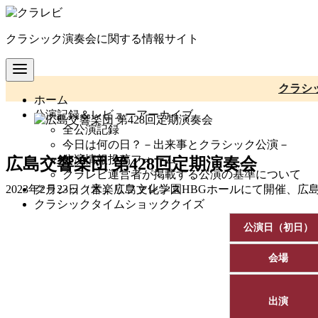
コ
ン
クラシック演奏会に関する情報サイト
テ
ン
ツ
へ
クラシ
ホーム
移
公演記録＆レビューアーカイブ
動
全公演記録
今日は何の日？－出来事とクラシック公演－
公演情報投稿フォーム
広島交響楽団 第428回定期演奏会
クラレビ運営者が掲載する公演の基準について
クラシック音楽リファレンス
2023年2月23日（木）広島文化学園HBGホールにて開催、
クラシックタイムショッククイズ
公演日（初日）
会場
出演