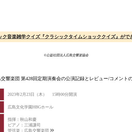
ック音楽雑学クイズ『クラシックタイムショッククイズ』がで
©公益社団法人広島交響楽協会
広島交響楽団 第428回定期演奏会の公演記録とレビュー/コメン
2023年2月23日（木） 15時00分開演
広島文化学園HBGホール
指揮：秋山和慶
ピアノ：三浦謙司
管弦楽：
広島交響楽団