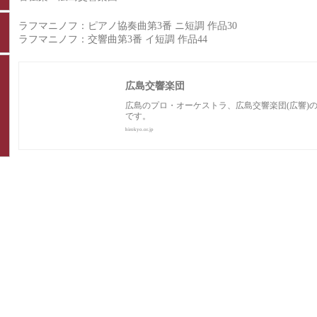
ラフマニノフ：ピアノ協奏曲第3番 ニ短調 作品30
ラフマニノフ：交響曲第3番 イ短調 作品44
広島交響楽団
広島のプロ・オーケストラ、広島交響楽団(広響)
です。
hirokyo.or.jp