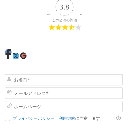
3.8
この公演の評価
お
名
前
メ
*
ー
ル
ホ
ア
ー
ド
ム
プライバシーポリシー
、
利用規約
に同意します
レ
ペ