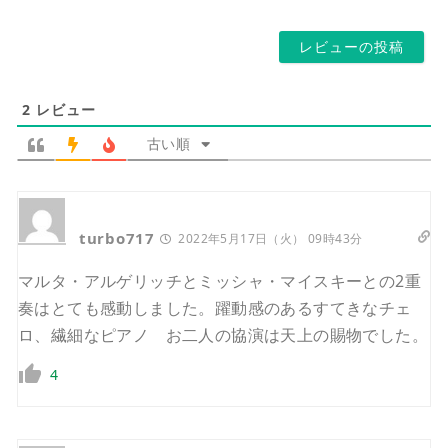
ス
ー
*
ジ
2
レビュー
古い順
turbo717
2022年5月17日（火） 09時43分
マルタ・アルゲリッチとミッシャ・マイスキーとの2重
奏はとても感動しました。躍動感のあるすてきなチェ
ロ、繊細なピアノ お二人の協演は天上の賜物でした。
4