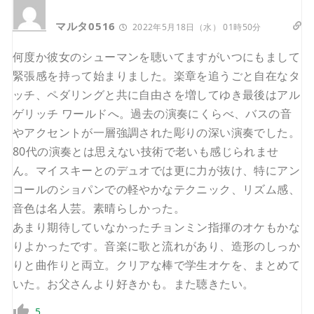
マルタ0516
2022年5月18日（水） 01時50分
何度か彼女のシューマンを聴いてますがいつにもまして
緊張感を持って始まりました。楽章を追うごと自在なタ
ッチ、ペダリングと共に自由さを増してゆき最後はアル
ゲリッチ ワールドへ。過去の演奏にくらべ、バスの音
やアクセントが一層強調された彫りの深い演奏でした。
80代の演奏とは思えない技術で老いも感じられませ
ん。マイスキーとのデュオでは更に力が抜け、特にアン
コールのショパンでの軽やかなテクニック、リズム感、
音色は名人芸。素晴らしかった。
あまり期待していなかったチョンミン指揮のオケもかな
りよかったです。音楽に歌と流れがあり、造形のしっか
りと曲作りと両立。クリアな棒で学生オケを、まとめて
いた。お父さんより好きかも。また聴きたい。
5