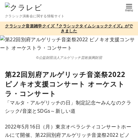
コ
ン
クラシック演奏会に関する情報サイト
テ
クラシック音楽雑学クイズ『クラシックタイムショッククイズ』がで
ン
きました
ツ
へ
移
©公益財団法人アルゲリッチ芸術振興財団
動
第22回別府アルゲリッチ音楽祭2022
ピノキオ支援コンサート オーケスト
ラ・コンサート
「マルタ・アルゲリッチの日」制定記念〜みんなのクラ
シック/音楽とSDGs～新しい道
2022年5月16日（月）東京オペラシティコンサートホー
ルにて開催、第22回別府アルゲリッチ音楽祭2022 ピノ