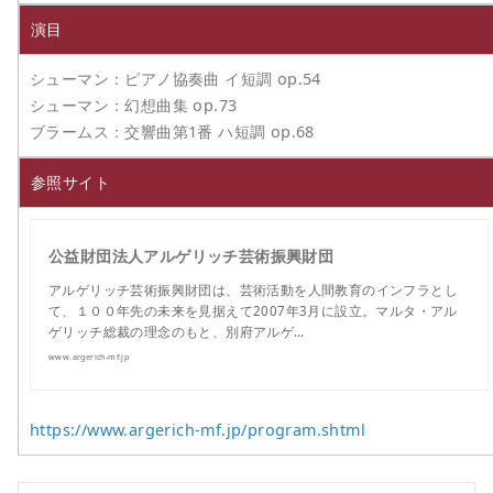
演目
シューマン：ピアノ協奏曲 イ短調 op.54
シューマン：幻想曲集 op.73
ブラームス：交響曲第1番 ハ短調 op.68
参照サイト
公益財団法人アルゲリッチ芸術振興財団
アルゲリッチ芸術振興財団は、芸術活動を人間教育のインフラとし
て、１００年先の未来を見据えて2007年3月に設立。マルタ・アル
ゲリッチ総裁の理念のもと、別府アルゲ…
www.argerich-mf.jp
https://www.argerich-mf.jp/program.shtml