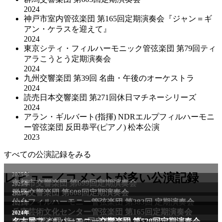
2024
神戸市室内管弦楽団 第165回定期演奏会『ジャン＝ギ
アン・ケラスを迎えて』
2024
東京シティ・フィルハーモニック管弦楽団 第79回ティ
アラこうとう定期演奏会
2024
九州交響楽団 第39回 名曲・午後のオーケストラ
2024
読売日本交響楽団 第271回休日マチネーシリーズ
2024
アラン・ギルバート(指揮) NDRエルプフィルハーモニ
ー管弦楽団 反田恭平(ピアノ) 松本公演
2023
すべての公演記録をみる
2025年
レビュー／コメントが多い公演記録
京都市交響楽団 第699回定期演奏会
2025年
群馬交響楽団 第608回定期演奏会
2025年
仙台フィルハーモニー管弦楽団 第383回 定期演奏会
2025年
兵庫芸術文化センター管弦楽団 第165回定期演奏会
2011年
2024年
NHK交響楽団 第1706回定期公演Aプログラム
名古屋フィルハーモニー交響楽団 第520回定期演奏会