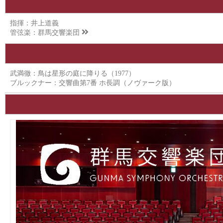
指揮：井上道義
管弦楽：
群馬交響楽団
武満徹：鳥は星形の庭に降りる（1977）
ブルックナー：交響曲第7番 ホ長調（ノヴァーク版）