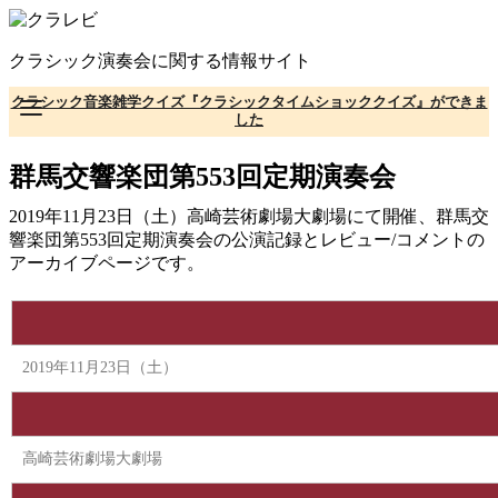
コ
ン
クラシック演奏会に関する情報サイト
テ
ン
クラシック音楽雑学クイズ『クラシックタイムショッククイズ』ができま
ツ
した
へ
移
群馬交響楽団第553回定期演奏会
動
2019年11月23日（土）高崎芸術劇場大劇場にて開催、群馬交
響楽団第553回定期演奏会の公演記録とレビュー/コメントの
アーカイブページです。
2019年11月23日（土）
高崎芸術劇場大劇場