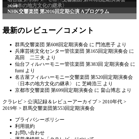
〈日本の地方文化の継承〉
2024年
NHK交響楽団 第2016回定期公演 Aプログラム
最新のレビュー／コメント
群馬交響楽団 第608回定期演奏会
に
門池恵子
より
兵庫芸術文化センター管弦楽団 第165回定期演奏会
に
高田 二三夫
より
仙台フィルハーモニー管弦楽団 第383回 定期演奏会
に
fumi
より
名古屋フィルハーモニー交響楽団 第520回定期演奏会
〈日本の地方文化の継承〉
に
芝崎浩三
より
京都市交響楽団 第699回定期演奏会
に
畠山博志
より
クラレビ
>
公演記録＆レビューアーカイブ
>
2010年代
>
2019年
>
群馬交響楽団第553回定期演奏会
プライバシーポリシー
利用規約
お問い合わせ