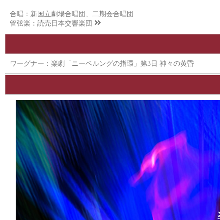
合唱：新国立劇場合唱団、二期会合唱団
管弦楽：
読売日本交響楽団
ワーグナー：楽劇「ニーベルングの指環」第3日 神々の黄昏