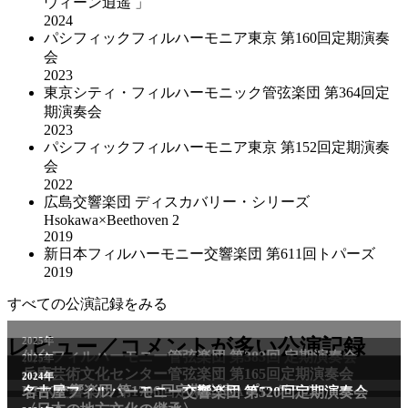
ウィーン逍遥 」
2024
パシフィックフィルハーモニア東京 第160回定期演奏
会
2023
東京シティ・フィルハーモニック管弦楽団 第364回定
期演奏会
2023
パシフィックフィルハーモニア東京 第152回定期演奏
会
2022
広島交響楽団 ディスカバリー・シリーズ
Hsokawa×Beethoven 2
2019
新日本フィルハーモニー交響楽団 第611回トパーズ
2019
すべての公演記録をみる
2025年
レビュー／コメントが多い公演記録
仙台フィルハーモニー管弦楽団 第383回 定期演奏会
2025年
兵庫芸術文化センター管弦楽団 第165回定期演奏会
2011年
2024年
NHK交響楽団 第1706回定期公演Aプログラム
名古屋フィルハーモニー交響楽団 第520回定期演奏会