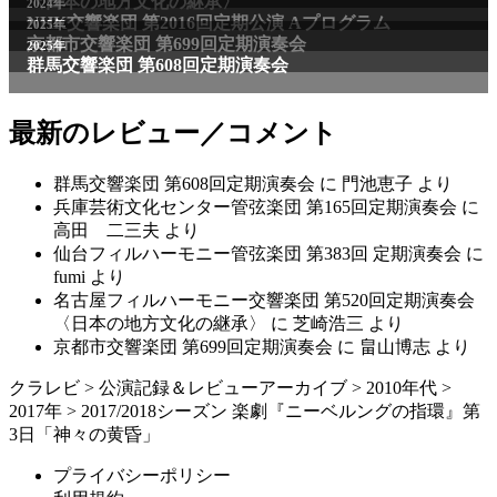
〈日本の地方文化の継承〉
2024年
NHK交響楽団 第2016回定期公演 Aプログラム
2025年
京都市交響楽団 第699回定期演奏会
2025年
群馬交響楽団 第608回定期演奏会
最新のレビュー／コメント
群馬交響楽団 第608回定期演奏会
に
門池恵子
より
兵庫芸術文化センター管弦楽団 第165回定期演奏会
に
高田 二三夫
より
仙台フィルハーモニー管弦楽団 第383回 定期演奏会
に
fumi
より
名古屋フィルハーモニー交響楽団 第520回定期演奏会
〈日本の地方文化の継承〉
に
芝崎浩三
より
京都市交響楽団 第699回定期演奏会
に
畠山博志
より
クラレビ
>
公演記録＆レビューアーカイブ
>
2010年代
>
2017年
>
2017/2018シーズン 楽劇『ニーベルングの指環』第
3日「神々の黄昏」
プライバシーポリシー