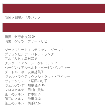
新国立劇場オペラパレス
指揮：
飯守泰次郎
演出：ゲッツ・フリードリヒ
ジークフリート：ステファン・グールド
ブリュンヒルデ：ペトラ・ラング
アルベリヒ：島村武男
グンター：アントン・ケレミチェフ
ハーゲン：アルベルト・ペーゼンドルファー
グートルーネ：安藤赴美子
ヴァルトラウテ：ヴァルトラウト・マイヤー
ヴォークリンデ：増田のり子
ヴェルグンデ：
加納悦子
フロスヒルデ：田村由貴絵
第一のノルン：竹本節子
第二のノルン：池田香織
第三のノルン：橋爪ゆか