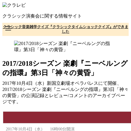
コ
ン
クラシック演奏会に関する情報サイト
テ
ン
クラシック音楽雑学クイズ『クラシックタイムショッククイズ』ができま
ツ
した
へ
移
動
2017/2018シーズン 楽劇『ニーベルング
の指環』第3日「神々の黄昏」
2017年10月4日（水）新国立劇場オペラパレスにて開催、
2017/2018シーズン 楽劇『ニーベルングの指環』第3日「神々
の黄昏」の公演記録とレビュー/コメントのアーカイブペー
ジです。
2017年10月4日（水） 16時00分開演