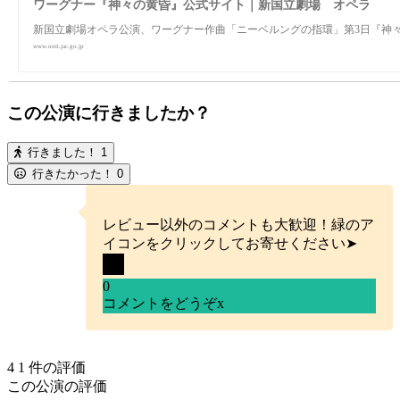
ワーグナー『神々の黄昏』公式サイト｜新国立劇場 オペラ
新国立劇場オペラ公演、ワーグナー作曲「ニーベルングの指環」第3日『神々
www.nntt.jac.go.jp
この公演に行きましたか？
行きました！
1
行きたかった！
0
レビュー以外のコメントも大歓迎！緑のア
イコンをクリックしてお寄せください➤
0
コメントをどうぞ
x
4
1
件の評価
この公演の評価