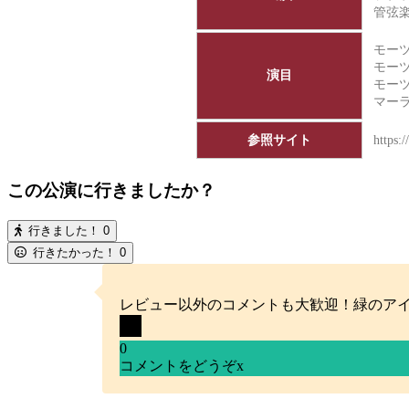
管弦
モーツ
モーツ
演目
モーツ
マー
参照サイト
https:
この公演に行きましたか？
行きました！
0
行きたかった！
0
レビュー以外のコメントも大歓迎！緑のア
0
コメントをどうぞ
x