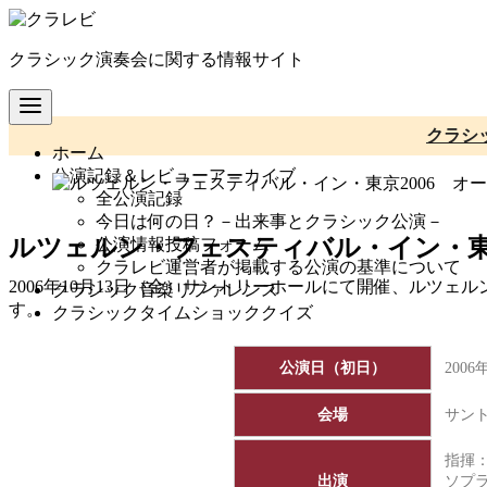
コ
ン
クラシック演奏会に関する情報サイト
テ
ン
ツ
へ
クラシ
ホーム
移
公演記録＆レビューアーカイブ
動
全公演記録
今日は何の日？－出来事とクラシック公演－
ルツェルン・フェスティバル・イン・東京2
公演情報投稿フォーム
クラレビ運営者が掲載する公演の基準について
2006年10月13日（金）サントリーホールにて開催、ルツェ
クラシック音楽リファレンス
す。
クラシックタイムショッククイズ
公演日（初日）
200
会場
サン
指揮
出演
ソプ