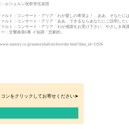
楽：ルツェルン祝祭管弦楽団
ァルト：コンサート・アリア「わが愛しの希望よ！…ああ、そなたにはどん
ァルト：コンサート・アリア「ああ、できるならあなたにご説明したいもの
ァルト：コンサート・アリア「わが感謝をお受け下さい、やさしき保護者よ
ラー：交響曲第6番 イ短調「悲劇的」
//www.suntory.co.jp/suntoryhall/archive/det.html?data_id=11926
イコンをクリックしてお寄せください➤