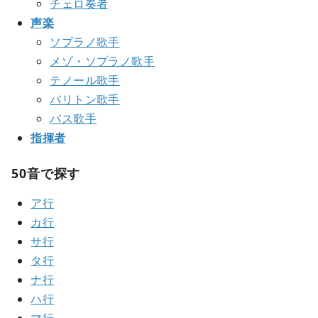
チェロ奏者
声楽
ソプラノ歌手
メゾ・ソプラノ歌手
テノール歌手
バリトン歌手
バス歌手
指揮者
50音で探す
ア行
カ行
サ行
タ行
ナ行
ハ行