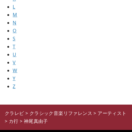
L
M
N
O
S
T
U
V
W
Y
Z
クラレビ
>
クラシック音楽リファレンス
>
アーティスト
>
カ行
>
神尾真由子