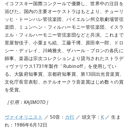
イコフスキー国際コンクールで優勝し、世界中の注目を
浴びた。国内の主要オーケストラはもとより、チューリ
ッヒ・トーンハレ管弦楽団、バイエルン州立歌劇場管弦
楽団、ミュンヘン・フィルハーモニー管弦楽団、イスラ
エル・フィルハーモニー管弦楽団などと共演。これまで
里屋智佳子、小栗まち絵、工藤千博、原田幸一郎、ドロ
シー・ディレイ、川崎雅夫、ザハール・ブロンの各氏に
師事。楽器は宗次コレクションより貸与されたストラデ
ィヴァリウス1731年製作「Rubinoff」を使用してい
る。大阪府知事賞、京都府知事賞、第13回出光音楽賞、
文化庁長官表彰、ホテルオークラ音楽賞はじめ数々の賞
を受賞。
［引用：KAJIMOTO］
ヴァイオリニスト
／ 50音：
カ行
／ 頭文字：
K
／ 生ま
れ：1986年6月12日