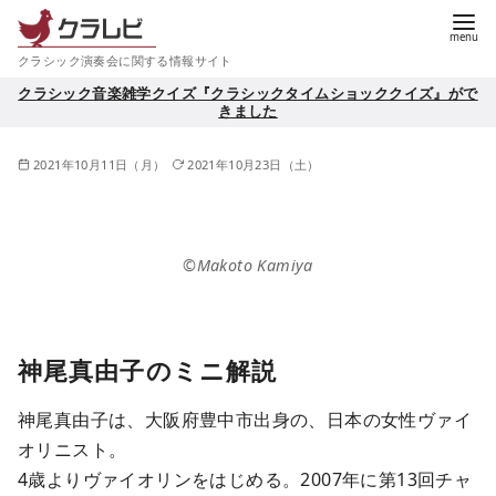
コ
ン
クラシック演奏会に関する情報サイト
テ
クラシック音楽雑学クイズ『クラシックタイムショッククイズ』がで
ン
きました
ツ
へ
2021年10月11日（月）
2021年10月23日（土）
移
動
©Makoto Kamiya
神尾真由子のミニ解説
神尾真由子は、大阪府豊中市出身の、日本の女性ヴァイ
オリニスト。
4歳よりヴァイオリンをはじめる。2007年に第13回チャ