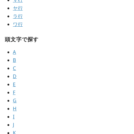
マ行
ヤ行
ラ行
ワ行
頭文字で探す
A
B
C
D
E
F
G
H
I
J
K