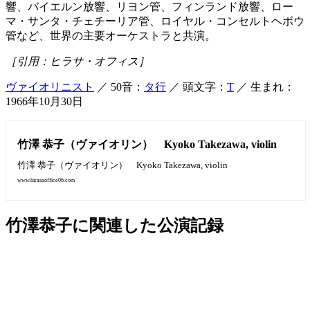
響、バイエルン放響、リヨン管、フィンランド放響、ロー
マ・サンタ・チェチーリア管、ロイヤル・コンセルトヘボウ
管など、世界の主要オーケストラと共演。
［引用：ヒラサ・オフィス］
ヴァイオリニスト
／ 50音：
タ行
／ 頭文字：
T
／ 生まれ：
1966年10月30日
竹澤 恭子（ヴァイオリン） Kyoko Takezawa, violin
竹澤 恭子（ヴァイオリン） Kyoko Takezawa, violin
www.hirasaoffice06.com
竹澤恭子に関連した公演記録