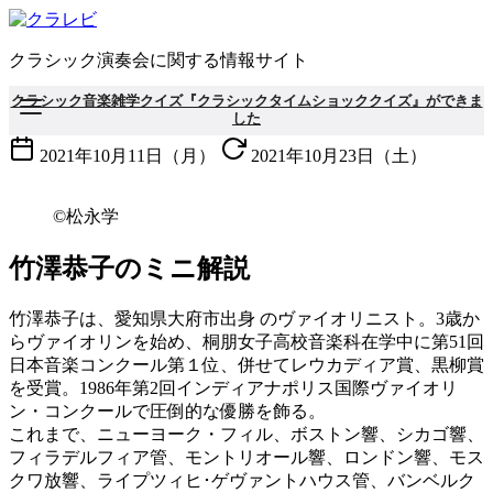
コ
ン
クラシック演奏会に関する情報サイト
テ
ン
クラシック音楽雑学クイズ『クラシックタイムショッククイズ』ができま
ツ
した
へ
2021年10月11日（月）
2021年10月23日（土）
移
動
©松永学
竹澤恭子のミニ解説
竹澤恭子は、愛知県大府市出身 のヴァイオリニスト。3歳か
らヴァイオリンを始め、桐朋女子高校音楽科在学中に第51回
日本音楽コンクール第１位、併せてレウカディア賞、黒柳賞
を受賞。1986年第2回インディアナポリス国際ヴァイオリ
ン・コンクールで圧倒的な優勝を飾る。
これまで、ニューヨーク・フィル、ボストン響、シカゴ響、
フィラデルフィア管、モントリオール響、ロンドン響、モス
クワ放響、ライプツィヒ･ゲヴァントハウス管、バンベルク