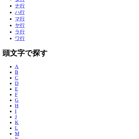
ナ行
ハ行
マ行
ヤ行
ラ行
ワ行
頭文字で探す
A
B
C
D
E
F
G
H
I
J
K
L
M