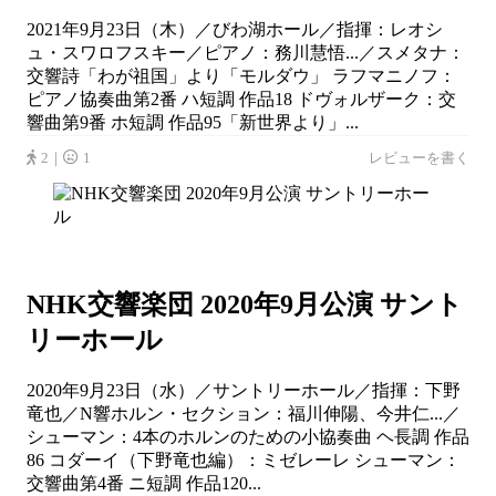
2021年9月23日（木）／びわ湖ホール／指揮：レオシ
ュ・スワロフスキー／ピアノ：務川慧悟...／スメタナ：
交響詩「わが祖国」より「モルダウ」 ラフマニノフ：
ピアノ協奏曲第2番 ハ短調 作品18 ドヴォルザーク：交
響曲第9番 ホ短調 作品95「新世界より」...
2｜
1
レビューを書く
NHK交響楽団 2020年9⽉公演 サント
リーホール
2020年9月23日（水）／サントリーホール／指揮：下野
竜也／N響ホルン・セクション：福川伸陽、今井仁...／
シューマン：4本のホルンのための小協奏曲 ヘ長調 作品
86 コダーイ（下野竜也編）：ミゼレーレ シューマン：
交響曲第4番 ニ短調 作品120...