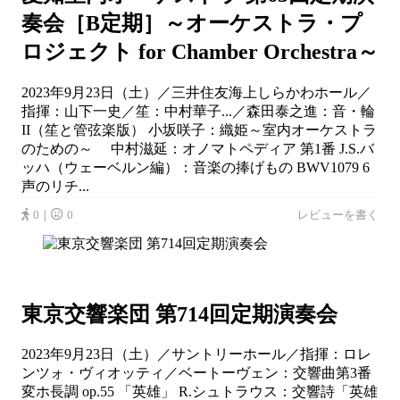
奏会［B定期］～オーケストラ・プ
ロジェクト for Chamber Orchestra～
2023年9月23日（土）／三井住友海上しらかわホール／
指揮：山下一史／笙：中村華子...／森田泰之進：音・輪
II（笙と管弦楽版） 小坂咲子：織姫～室内オーケストラ
のための～ 中村滋延：オノマトペディア 第1番 J.S.バ
ッハ（ウェーベルン編）：音楽の捧げもの BWV1079 6
声のリチ...
0｜
0
レビューを書く
東京交響楽団 第714回定期演奏会
2023年9月23日（土）／サントリーホール／指揮：ロレ
ンツォ・ヴィオッティ／ベートーヴェン：交響曲第3番
変ホ長調 op.55 「英雄」 R.シュトラウス：交響詩「英雄