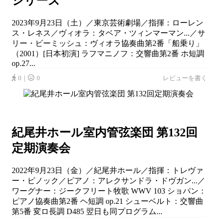
シリーズ
2023年9月23日（土）／東京芸術劇場／指揮：ローレン
ス・レネス／ヴィオラ：タベア・ツィンマーマン...／サ
リー・ビーミッシュ：ヴィオラ協奏曲第2番「船乗り」
（2001）[日本初演] ラフマニノフ：交響曲第2番 ホ短調
op.27...
0｜
0
レビューを書く
紀尾井ホール室内管弦楽団 第132回
定期演奏会
2022年9月23日（金）／紀尾井ホール／指揮：トレヴァ
ー・ピノック／ピアノ：アレクサンドラ・ドヴガン...／
ワーグナー：ジークフリート牧歌 WWV 103 ショパン：
ピアノ協奏曲第2番 ヘ短調 op.21 シューベルト：交響曲
第5番 変ロ長調 D485 翌日も同プログラム...