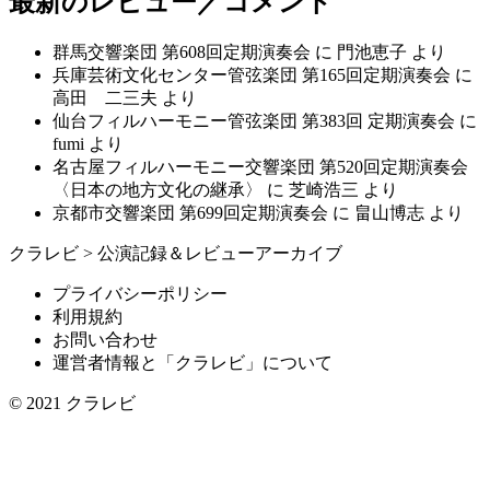
最新のレビュー／コメント
群馬交響楽団 第608回定期演奏会
に
門池恵子
より
兵庫芸術文化センター管弦楽団 第165回定期演奏会
に
高田 二三夫
より
仙台フィルハーモニー管弦楽団 第383回 定期演奏会
に
fumi
より
名古屋フィルハーモニー交響楽団 第520回定期演奏会
〈日本の地方文化の継承〉
に
芝崎浩三
より
京都市交響楽団 第699回定期演奏会
に
畠山博志
より
クラレビ
>
公演記録＆レビューアーカイブ
プライバシーポリシー
利用規約
お問い合わせ
運営者情報と「クラレビ」について
© 2021
クラレビ