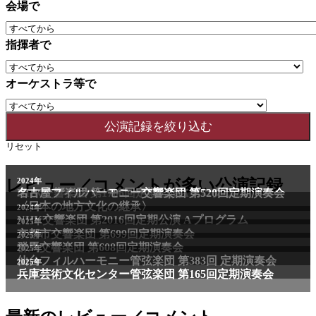
会場で
指揮者で
オーケストラ等で
リセット
2011年
レビュー／コメントが多い公演記録
2024年
NHK交響楽団 第1706回定期公演Aプログラム
名古屋フィルハーモニー交響楽団 第520回定期演奏会
〈日本の地方文化の継承〉
2024年
NHK交響楽団 第2016回定期公演 Aプログラム
2025年
京都市交響楽団 第699回定期演奏会
2025年
群馬交響楽団 第608回定期演奏会
2025年
仙台フィルハーモニー管弦楽団 第383回 定期演奏会
2025年
兵庫芸術文化センター管弦楽団 第165回定期演奏会