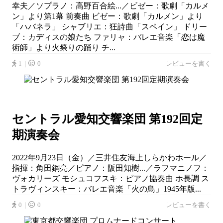
幸夫／ソプラノ：高野百合絵...／ビゼー：歌劇「カルメ
ン」より第1幕 前奏曲 ビゼー：歌劇「カルメン」より
「ハバネラ」 シャブリエ：狂詩曲「スペイン」 ドリー
ブ：カディスの娘たち ファリャ：バレエ音楽「恋は魔
術師」より火祭りの踊り チ...
1｜
0
レビューを書く
セントラル愛知交響楽団 第192回定
期演奏会
2022年9月23日（金）／三井住友海上しらかわホール／
指揮：角田鋼亮／ピアノ：阪田知樹...／ラフマニノフ：
ヴォカリーズ モシュコフスキ：ピアノ協奏曲 ホ長調 ス
トラヴィンスキー：バレエ音楽「火の鳥」1945年版...
0｜
0
レビューを書く