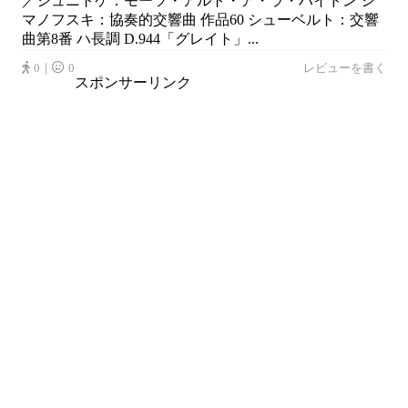
／シュニトケ：モーツ・アルト・ア・ラ・ハイドン シ
マノフスキ：協奏的交響曲 作品60 シューベルト：交響
曲第8番 ハ長調 D.944「グレイト」...
0｜
0
レビューを書く
スポンサーリンク