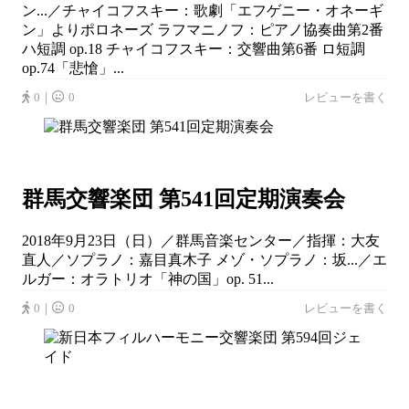
ン...／チャイコフスキー：歌劇「エフゲニー・オネーギ
ン」よりポロネーズ ラフマニノフ：ピアノ協奏曲第2番
ハ短調 op.18 チャイコフスキー：交響曲第6番 ロ短調
op.74「悲愴」...
0｜
0
レビューを書く
群馬交響楽団 第541回定期演奏会
2018年9月23日（日）／群馬音楽センター／指揮：大友
直人／ソプラノ：嘉目真木子 メゾ・ソプラノ：坂...／エ
ルガー：オラトリオ「神の国」op. 51...
0｜
0
レビューを書く