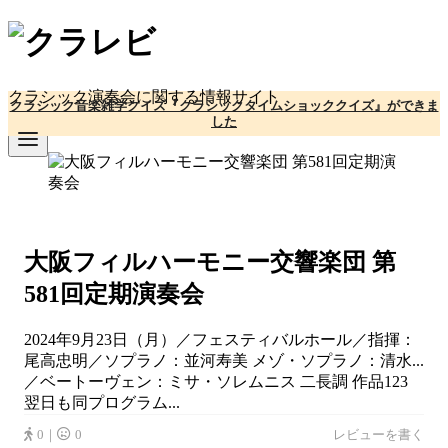
コ
ン
テ
ン
クラシック演奏会に関する情報サイト
クラシック音楽雑学クイズ『クラシックタイムショッククイズ』ができま
ツ
した
へ
移
動
大阪フィルハーモニー交響楽団 第
581回定期演奏会
2024年9月23日（月）／フェスティバルホール／指揮：
尾高忠明／ソプラノ：並河寿美 メゾ・ソプラノ：清水...
／ベートーヴェン：ミサ・ソレムニス 二長調 作品123
翌日も同プログラム...
0｜
0
レビューを書く