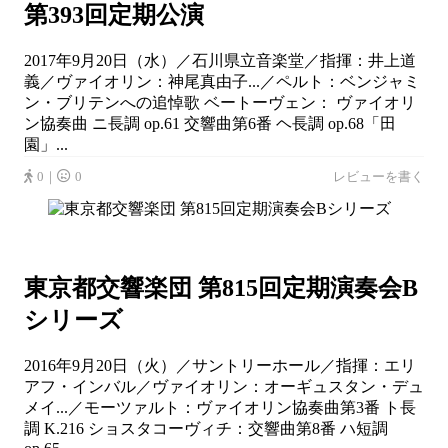
第393回定期公演
2017年9月20日（水）／石川県立音楽堂／指揮：井上道
義／ヴァイオリン：神尾真由子...／ペルト：ベンジャミ
ン・ブリテンへの追悼歌 ベートーヴェン： ヴァイオリ
ン協奏曲 ニ長調 op.61 交響曲第6番 ヘ長調 op.68「田
園」...
0｜
0
レビューを書く
東京都交響楽団 第815回定期演奏会B
シリーズ
2016年9月20日（火）／サントリーホール／指揮：エリ
アフ・インバル／ヴァイオリン：オーギュスタン・デュ
メイ...／モーツァルト：ヴァイオリン協奏曲第3番 ト長
調 K.216 ショスタコーヴィチ：交響曲第8番 ハ短調