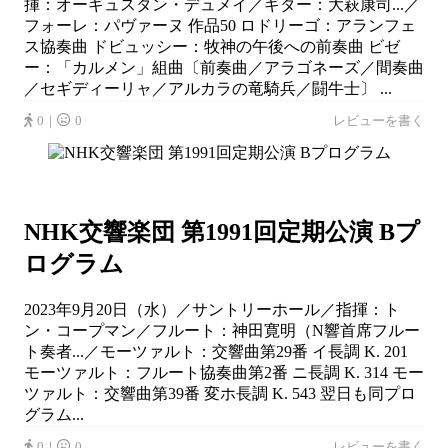
揮：オーギュスタン・デュメイ／ギター：大萩康司...／
フォーレ：パヴァーヌ 作品50 ロドリーゴ：アランフェ
ス協奏曲 ドビュッシー：牧神の午後への前奏曲 ビゼ
ー：「カルメン」組曲〔前奏曲／アラゴネーズ／間奏曲
／セギディーリャ／アルカラの竜騎兵／闘牛士〕 ...
0｜
0
レビューを書く
NHK交響楽団 第1991回定期公演 Bプ
ログラム
2023年9月20日（水）／サントリーホール／指揮：ト
ン・コープマン／フルート：神田寛明（N響首席フルー
ト奏者...／モーツァルト：交響曲第29番 イ長調 K. 201
モーツァルト：フルート協奏曲第2番 ニ長調 K. 314 モー
ツァルト：交響曲第39番 変ホ長調 K. 543 翌日も同プロ
グラム...
0｜
0
レビューを書く