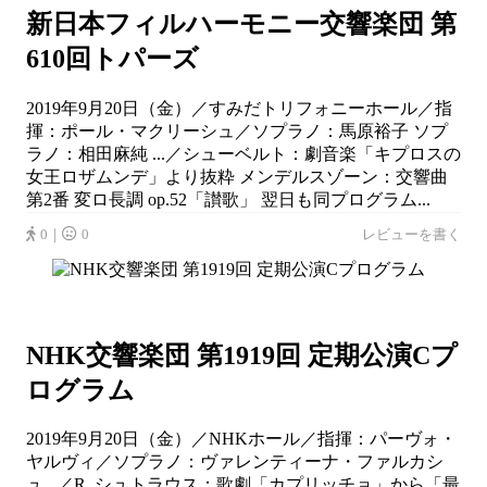
新日本フィルハーモニー交響楽団 第
610回トパーズ
2019年9月20日（金）／すみだトリフォニーホール／指
揮：ポール・マクリーシュ／ソプラノ：馬原裕子 ソプ
ラノ：相田麻純 ...／シューベルト：劇音楽「キプロスの
女王ロザムンデ」より抜粋 メンデルスゾーン：交響曲
第2番 変ロ長調 op.52「讃歌」 翌日も同プログラム...
0｜
0
レビューを書く
NHK交響楽団 第1919回 定期公演Cプ
ログラム
2019年9月20日（金）／NHKホール／指揮：パーヴォ・
ヤルヴィ／ソプラノ：ヴァレンティーナ・ファルカシ
ュ...／R. シュトラウス：歌劇「カプリッチョ」から「最