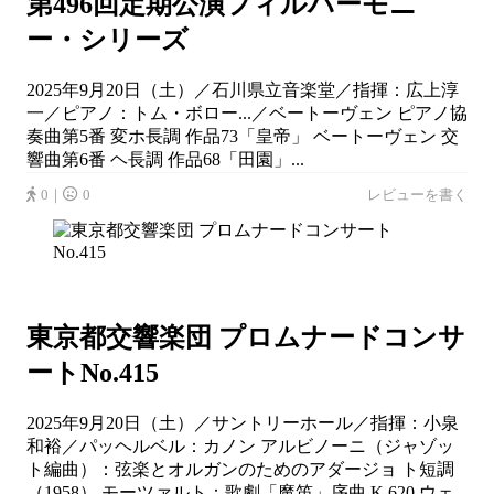
第496回定期公演フィルハーモニ
ー・シリーズ
2025年9月20日（土）／石川県立音楽堂／指揮：広上淳
一／ピアノ：トム・ボロー...／ベートーヴェン ピアノ協
奏曲第5番 変ホ長調 作品73「皇帝」 ベートーヴェン 交
響曲第6番 ヘ長調 作品68「田園」...
0｜
0
レビューを書く
東京都交響楽団 プロムナードコンサ
ートNo.415
2025年9月20日（土）／サントリーホール／指揮：小泉
和裕／パッヘルベル：カノン アルビノーニ（ジャゾッ
ト編曲）：弦楽とオルガンのためのアダージョ ト短調
（1958） モーツァルト：歌劇「魔笛」序曲 K.620 ウェ