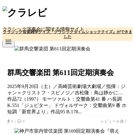
コ
ン
テ
ン
クラシック演奏会に関する情報サイト
クラシック音楽雑学クイズ『クラシックタイムショッククイズ』ができま
ツ
した
へ
移
動
群馬交響楽団 第611回定期演奏会
2025年9月20日（土）／高崎芸術劇場大劇場／指揮：ジ
ャン＝クリストフ・スピノジ／吉松隆：鳥は静かに…
作品72（1997） モーツァルト：交響曲第41 番 ハ長調
K.551「ジュピター」 ドヴォルザーク：交響曲第9 番 ホ
短調「新世界より」作品95 B.178...
0｜
0
レビューを書く