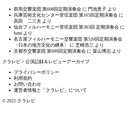
群馬交響楽団 第608回定期演奏会
に
門池恵子
より
兵庫芸術文化センター管弦楽団 第165回定期演奏会
に
高田 二三夫
より
仙台フィルハーモニー管弦楽団 第383回 定期演奏会
に
fumi
より
名古屋フィルハーモニー交響楽団 第520回定期演奏会
〈日本の地方文化の継承〉
に
芝崎浩三
より
京都市交響楽団 第699回定期演奏会
に
畠山博志
より
クラレビ
>
公演記録＆レビューアーカイブ
プライバシーポリシー
利用規約
お問い合わせ
運営者情報と「クラレビ」について
© 2021
クラレビ