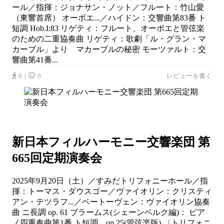
ール／指揮：ジョナサン・ノット／フルート：竹山愛
（東響首席） オーボエ...／ハイドン：交響曲第83番 ト
短調 Hob.I:83 リゲティ：フルート、オーボエと管弦楽
のための二重協奏曲 リゲティ：歌劇「ル・グラン・マ
カーブル」より マカーブルの秘密 モーツァルト：交
響曲第41番...
0｜
0
レビューを書く
新日本フィルハーモニー交響楽団 第
665回定期演奏会
2025年9月20日（土）／すみだトリフォニーホール／指
揮：トーマス・ダウスゴー／ヴァイオリン：クリスティ
アン・テツラフ...／ベートーヴェン：ヴァイオリン協奏
曲 ニ長調 op. 61 ブラームス(シェーンベルク編)： ピア
ノ四重奏曲第1番 ト短調 op.25(管弦楽版) 〈トリフォニ