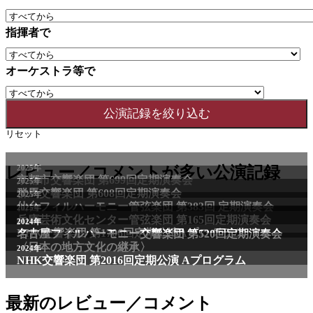
指揮者で
オーケストラ等で
リセット
2025年
レビュー／コメントが多い公演記録
京都市交響楽団 第699回定期演奏会
2025年
群馬交響楽団 第608回定期演奏会
2025年
仙台フィルハーモニー管弦楽団 第383回 定期演奏会
2025年
兵庫芸術文化センター管弦楽団 第165回定期演奏会
2011年
2024年
NHK交響楽団 第1706回定期公演Aプログラム
名古屋フィルハーモニー交響楽団 第520回定期演奏会
〈日本の地方文化の継承〉
2024年
NHK交響楽団 第2016回定期公演 Aプログラム
最新のレビュー／コメント