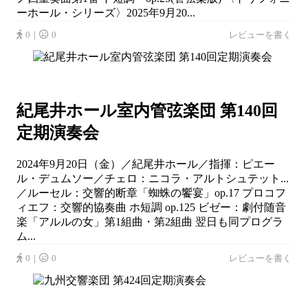
ーホール・シリーズ〉2025年9月20...
0｜
0
レビューを書く
紀尾井ホール室内管弦楽団 第140回
定期演奏会
2024年9月20日（金）／紀尾井ホール／指揮：ピエー
ル・デュムソー／チェロ：ニコラ・アルトシュテット...
／ルーセル：交響的断章「蜘蛛の饗宴」op.17 プロコフ
ィエフ：交響的協奏曲 ホ短調 op.125 ビゼー：劇付随音
楽「アルルの女」第1組曲・第2組曲 翌日も同プログラ
ム...
0｜
0
レビューを書く