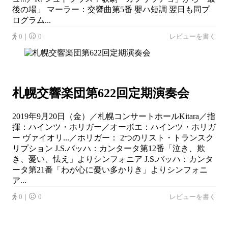
後の場」 マーラー：交響曲第5番 嬰ハ短調 翌日も同プ
ログラム...
0｜
0
レビューを書く
札幌交響楽団第622回定期演奏会
2019年9月20日（金）／札幌コンサートホールKitara／指
揮：ハインツ・ホリガー／オーボエ：ハインツ・ホリガ
ー ヴァイオリ...／ホリガー： 2つのリスト・トランスク
リプション J.S.バッハ：カンタータ第12番「泣き、欺
き、憂い、怯え」よりシンフォニア J.S.バッハ：カンタ
ータ第21番「わが心に憂い多かりき」よりシンフォニ
ア...
0｜
0
レビューを書く