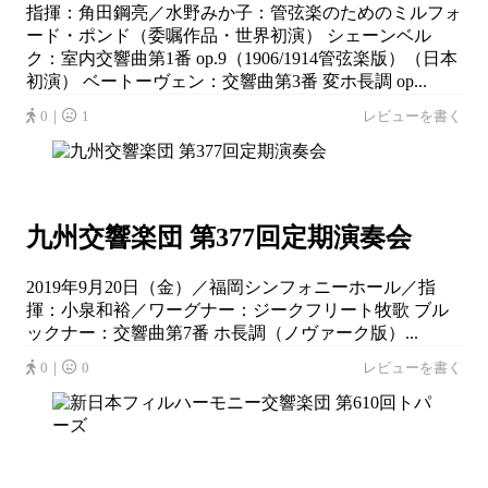
指揮：角田鋼亮／水野みか子：管弦楽のためのミルフォ
ード・ポンド（委嘱作品・世界初演） シェーンベル
ク：室内交響曲第1番 op.9（1906/1914管弦楽版）（日本
初演） ベートーヴェン：交響曲第3番 変ホ長調 op...
0｜
1
レビューを書く
九州交響楽団 第377回定期演奏会
2019年9月20日（金）／福岡シンフォニーホール／指
揮：小泉和裕／ワーグナー：ジークフリート牧歌 ブル
ックナー：交響曲第7番 ホ長調（ノヴァーク版）...
0｜
0
レビューを書く