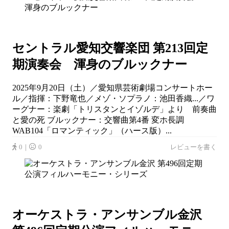
セントラル愛知交響楽団 第213回定
期演奏会 渾身のブルックナー
2025年9月20日（土）／愛知県芸術劇場コンサートホー
ル／指揮：下野竜也／メゾ・ソプラノ：池田香織...／ワ
ーグナー：楽劇「トリスタンとイゾルデ」より 前奏曲
と愛の死 ブルックナー：交響曲第4番 変ホ長調
WAB104「ロマンティック」（ハース版）...
0｜
0
レビューを書く
オーケストラ・アンサンブル金沢