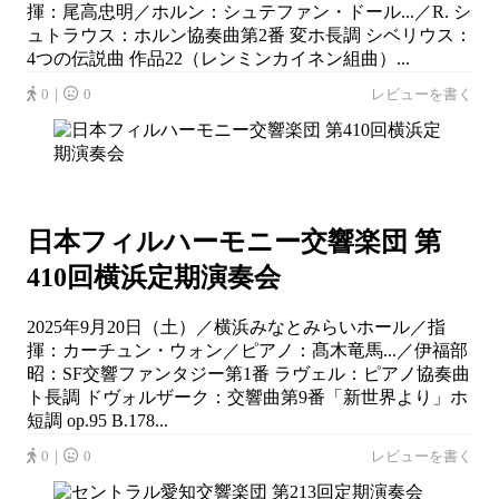
揮：尾高忠明／ホルン：シュテファン・ドール...／R. シ
ュトラウス：ホルン協奏曲第2番 変ホ長調 シベリウス：
4つの伝説曲 作品22（レンミンカイネン組曲）...
0｜
0
レビューを書く
日本フィルハーモニー交響楽団 第
410回横浜定期演奏会
2025年9月20日（土）／横浜みなとみらいホール／指
揮：カーチュン・ウォン／ピアノ：髙木竜馬...／伊福部
昭：SF交響ファンタジー第1番 ラヴェル：ピアノ協奏曲
ト長調 ドヴォルザーク：交響曲第9番「新世界より」ホ
短調 op.95 B.178...
0｜
0
レビューを書く