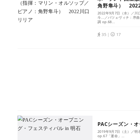
角野隼斗） 202
2022年9月7日（水）
斗...／バツェヴィチ：序曲
調 op.68...
35｜
17
PACシーズン・オ
2019年9月7日（土）
op.67「運命」...