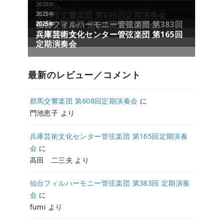
最新のレビュー／コメント
群馬交響楽団 第608回定期演奏会
に
門池恵子
より
兵庫芸術文化センター管弦楽団 第165回定期演奏
会
に
高田 二三夫
より
仙台フィルハーモニー管弦楽団 第383回 定期演奏
会
に
fumi
より