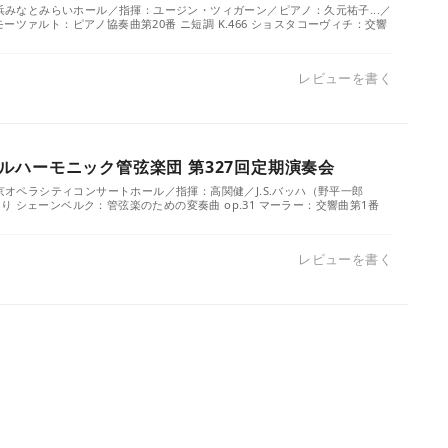
横浜みなとみらいホール／指揮：ユージン・ツィガーン／ピアノ：久元祐子...／
ーツァルト：ピアノ協奏曲第20番 ニ短調 K.466 ショスタコーヴィチ：交響
レビューを書く
ルハーモニック管弦楽団 第327回定期演奏会
東京オペラシティコンサートホール／指揮：高関健／J.S.バッハ（野平一郎
 シェーンベルク：管弦楽のための変奏曲 op.31 マーラー：交響曲第1番
レビューを書く