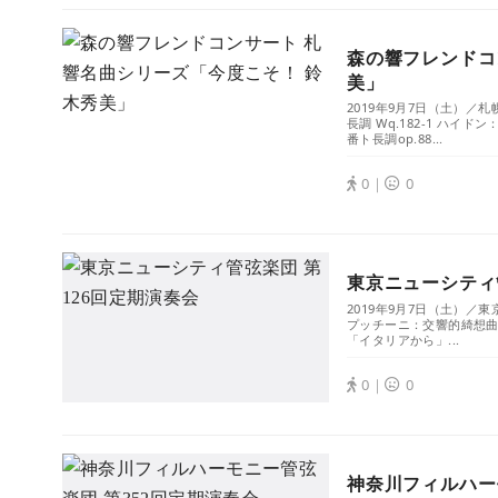
森の響フレンドコ
美」
2019年9月7日（土）／札
長調 Wq.182-1 ハイ
番ト長調op.88...
0｜
0
東京ニューシティ
2019年9月7日（土）／
プッチーニ：交響的綺想曲
「イタリアから」...
0｜
0
神奈川フィルハー