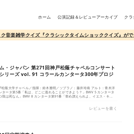
ホーム
公演記録＆レビューアーカイブ
クラ
ック音楽雑学クイズ『クラシックタイムショッククイズ』がで
ム・ジャパン 第271回神戸松蔭チャペルコンサート
リーズ vol. 91 コラールカンタータ300年プロジ
／神戸松蔭大学チャペル／指揮：鈴木雅明／ソプラノ：藤井玲南 アルト：青木洋
ッハ： カンタータ第5番「私は、どこに逃れることができよう？」BWV 5 カンタータ
我は死なん」BWV 8 カンタータ第91番「誉め讃えられよ、イエス・キ...
レビューを書く