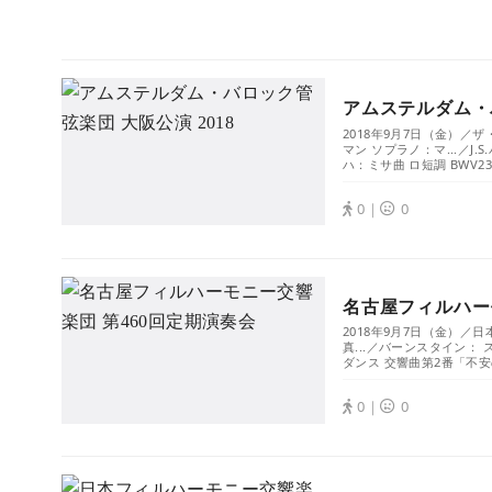
アムステルダム・バ
2018年9月7日（金）
マン ソプラノ：マ...／J.
ハ：ミサ曲 ロ短調 BWV232
0｜
0
名古屋フィルハー
2018年9月7日（金）
真...／バーンスタイン
ダンス 交響曲第2番「不安
0｜
0