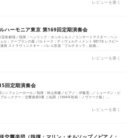
レビューを書く
ルハーモニア東京 第169回定期演奏会
／東京芸術劇場／指揮：ヘンリック・ホッホシルト／コンサートマスター：ヘン
ヴェル：クープランの墓 バルトーク：ディヴェルティメント BB118 レスピー
連画 ストラヴィンスキー：バレエ音楽「プルチネッラ」組曲...
レビューを書く
15回定期演奏会
福岡シンフォニーホール／指揮：秋山和慶／ピアノ：伊藤恵...／シューマン：ピ
 ブルックナー：交響曲第9番 ニ短調（1894年初稿・ノヴァーク版）...
レビューを書く
送交響楽団（指揮：マリン・オルソップ／ピアノ：