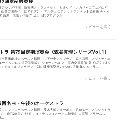
19回定期演奏会
山形テルサ／指揮：阪哲朗／トランペット：セルゲイ・ナカリャコフ...／山本
 〜＜山響委嘱新作【世界初演】＞ アルチュニアン：トランペット協奏曲 チャイ
ロ短調「悲愴」作品74 翌日も同プログラム...
レビューを書く
ラ 第79回定期演奏会《森谷真理シリーズVol.1》
東海市芸術劇場大ホール／指揮：山下一史／ソプラノ：森谷真理...／シューベル
ェーベルンによる管弦楽編） シェーンベルク：室内交響曲第1番 作品9（オリ
ス：メタモルフォーゼン～23の独奏弦楽器のための習作 R.シュトラ...
レビューを書く
38回名曲・午後のオーケストラ
福岡シンフォニーホール／指揮：茂木大輔／オーボエ：佐藤太一...／R.シュトラ
」作品20 TrV156 R.シュトラウス：オーボエ協奏曲 ニ長調 ブラームス：
..