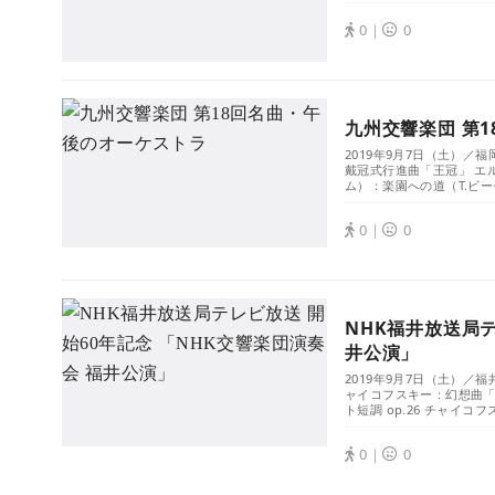
0｜
0
九州交響楽団 第
2019年9月7日（土）／
戴冠式行進曲「王冠」 エル
ム）：楽園への道（T.ビー
0｜
0
NHK福井放送局テ
井公演」
2019年9月7日（土）／
ャイコフスキー：幻想曲「
ト短調 op.26 チャイコフ
0｜
0