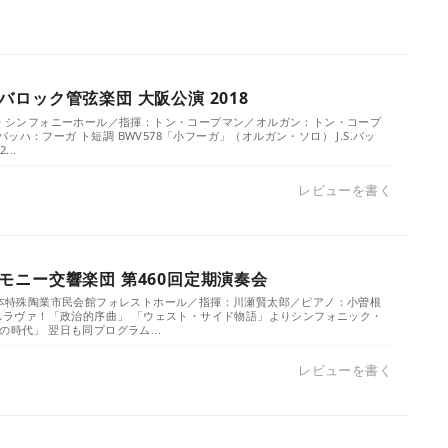
ロック管弦楽団 大阪公演 2018
／ザ・シンフォニーホール／指揮：トン・コープマン／オルガン：トン・コープ
S.バッハ：フーガ ト短調 BWV578「小フーガ」（オルガン・ソロ） J.S.バッ
...
レビューを書く
モニー交響楽団 第460回定期演奏会
／日本特殊陶業市民会館フォレストホール／指揮：川瀬賢太郎／ピアノ：小曽根
： スラヴァ！「政治的序曲」 「ウェスト・サイド物語」よりシンフォニック・
の時代」 翌日も同プログラム...
レビューを書く