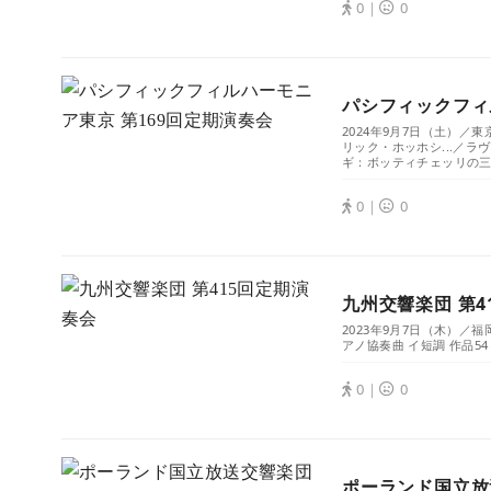
0｜
0
パシフィックフィ
2024年9月7日（土）
リック・ホッホシ...／ラ
ギ：ボッティチェッリの三
0｜
0
九州交響楽団 第4
2023年9月7日（木）／
アノ協奏曲 イ短調 作品54
0｜
0
ポーランド国立放