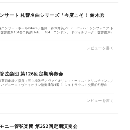
ンサート 札響名曲シリーズ「今度こそ！ 鈴木秀
幌コンサートホールKitara／指揮：鈴木秀美／C.P.E.バッハ：シンフォニア ト
ドン：交響曲第104番ニ長調Hob.Ⅰ:104「ロンドン」 ドヴォルザーク：交響曲第8
レビューを書く
管弦楽団 第126回定期演奏会
東京芸術劇場／指揮：三ツ橋敬子／ヴァイオリン：トーマス・クリスチャン...／
 パガニーニ：ヴァイオリン協奏曲第4番 R. シュトラウス：交響的幻想曲
レビューを書く
モニー管弦楽団 第352回定期演奏会