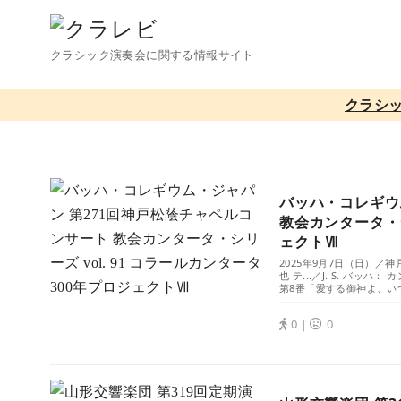
コ
ン
クラシック演奏会に関する情報サイト
テ
ン
クラシ
ツ
へ
移
動
バッハ・コレギウ
教会カンタータ・シ
ェクトⅦ
2025年9月7日（日）
也 テ...／J. S. バ
第8番「愛する御神よ、いつ
0｜
0