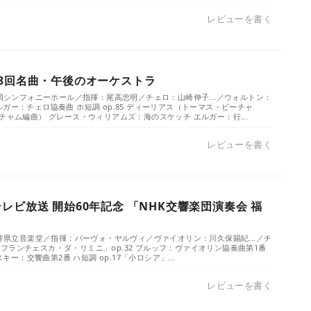
レビューを書く
18回名曲・午後のオーケストラ
福岡シンフォニーホール／指揮：尾高忠明／チェロ：山崎伸子...／ウォルトン：
ガー：チェロ協奏曲 ホ短調 op.85 ディーリアス（トーマス・ビーチャ
チャム編曲） グレース・ウィリアムズ：海のスケッチ エルガー：行...
レビューを書く
レビ放送 開始60年記念 「NHK交響楽団演奏会 福
福井県立音楽堂／指揮：パーヴォ・ヤルヴィ／ヴァイオリン：川久保賜紀...／チ
フランチェスカ・ダ・リミニ」op.32 ブルッフ：ヴァイオリン協奏曲第1番
スキー：交響曲第2番 ハ短調 op.17「小ロシア」...
レビューを書く