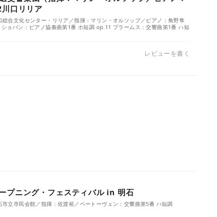
2川口リリア
／川口総合文化センター・リリア／指揮：マリン・オルソップ／ピアノ：角野隼
 ショパン：ピアノ協奏曲第1番 ホ短調 op.11 ブラームス：交響曲第1番 ハ短
レビューを書く
ープニング・フェスティバル in 明石
／明石市立市民会館／指揮：佐渡裕／ベートーヴェン：交響曲第5番 ハ短調