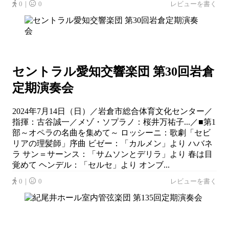
0｜
0
レビューを書く
セントラル愛知交響楽団 第30回岩倉
定期演奏会
2024年7月14日（日）／岩倉市総合体育文化センター／
指揮：古谷誠一／メゾ・ソプラノ：桜井万祐子...／■第1
部～オペラの名曲を集めて～ ロッシーニ：歌劇「セビ
リアの理髪師」序曲 ビゼー：「カルメン」より ハバネ
ラ サン＝サーンス：「サムソンとデリラ」より 春は目
覚めて ヘンデル：「セルセ」より オンブ...
0｜
0
レビューを書く