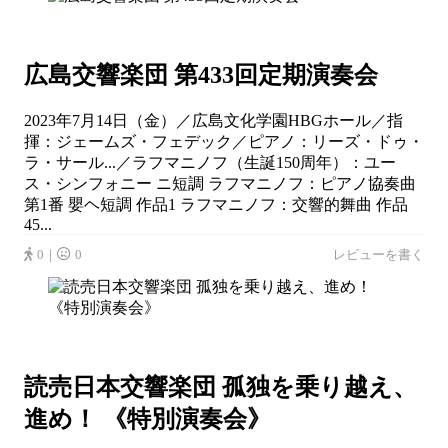
広島交響楽団 第433回定期演奏会
2023年7月14日（金）／広島文化学園HBGホール／指
揮：ジェームズ・フェデック／ピアノ：リーズ・ドゥ・
ラ・サール...／ラフマニノフ（生誕150周年）：ユー
ス・シンフォニー ニ短調 ラフマニノフ：ピアノ協奏曲
第1番 嬰ヘ短調 作品1 ラフマニノフ：交響的舞曲 作品
45...
0｜
0
レビューを書く
読売日本交響楽団 孤独を乗り越え、
進め！ 《特別演奏会》