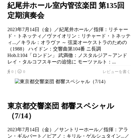
紀尾井ホール室内管弦楽団 第135回
定期演奏会
2023年7月14日（金）／紀尾井ホール／指揮：リチャー
ド・トネッティ／ヴァイオリン：リチャード・トネッテ
ィ...／キラル：オラヴァ ～ 弦楽オーケストラのための
（1988） ハイドン：交響曲第104番 ニ長調
Hob.I:104「ロンドン」 武満徹：ノスタルジア～アンド
レイ・タルコフスキーの追憶に モーツァルト：...
0｜
0
レビューを書く
東京都交響楽団 都響スペシャル
（7/14）
2023年7月14日（金）／サントリーホール／指揮：アラ
ン・ギルバート／ピアノ：キリル・ゲルシュタイン...／