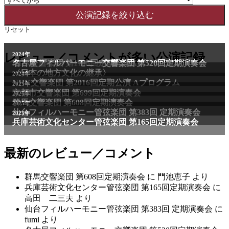
リセット
2011年
レビュー／コメントが多い公演記録
2024年
NHK交響楽団 第1706回定期公演Aプログラム
名古屋フィルハーモニー交響楽団 第520回定期演奏会
〈日本の地方文化の継承〉
2024年
NHK交響楽団 第2016回定期公演 Aプログラム
2025年
京都市交響楽団 第699回定期演奏会
2025年
群馬交響楽団 第608回定期演奏会
2025年
仙台フィルハーモニー管弦楽団 第383回 定期演奏会
2025年
兵庫芸術文化センター管弦楽団 第165回定期演奏会
最新のレビュー／コメント
群馬交響楽団 第608回定期演奏会
に
門池恵子
より
兵庫芸術文化センター管弦楽団 第165回定期演奏会
に
高田 二三夫
より
仙台フィルハーモニー管弦楽団 第383回 定期演奏会
に
fumi
より