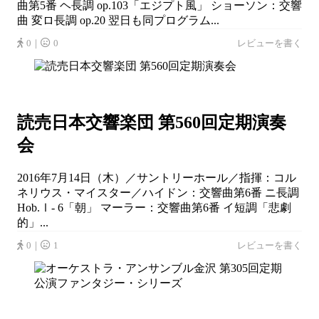
曲第5番 ヘ長調 op.103「エジプト風」 ショーソン：交響
曲 変ロ長調 op.20 翌日も同プログラム...
0｜
0
レビューを書く
読売日本交響楽団 第560回定期演奏
会
2016年7月14日（木）／サントリーホール／指揮：コル
ネリウス・マイスター／ハイドン：交響曲第6番 ニ長調
Hob.Ⅰ- 6「朝」 マーラー：交響曲第6番 イ短調「悲劇
的」...
0｜
1
レビューを書く