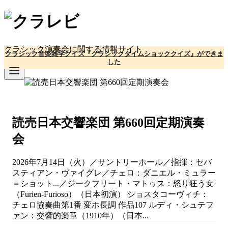
コ
ン
テ
ン
クラシック演奏会に関する情報サイト
クラシック音楽雑学クイズ『クラシックタイムショッククイズ』ができま
ツ
した
へ
移
動
読売日本交響楽団 第660回定期演奏
会
2026年7月14日（火）／サントリーホール／指揮：セバ
スティアン・ヴァイグレ／チェロ：ダニエル・ミュラー
＝ショット...／ジークフリート・マトゥス：怒り狂う女
（Furien-Furioso）（日本初演） ショスタコーヴィチ：
チェロ協奏曲第1番 変ホ長調 作品107 ルディ・シュテフ
ァン：交響的楽章（1910年）（日本...