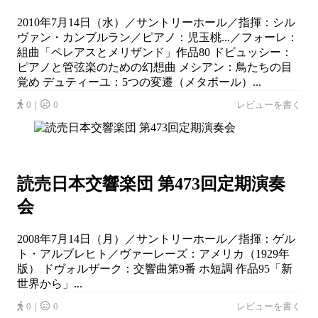
2010年7月14日（水）／サントリーホール／指揮：シル
ヴァン・カンブルラン／ピアノ：児玉桃...／フォーレ：
組曲「ペレアスとメリザンド」作品80 ドビュッシー：
ピアノと管弦楽のための幻想曲 メシアン：鳥たちの目
覚め デュティーユ：5つの変遷（メタボール）...
0｜
0
レビューを書く
読売日本交響楽団 第473回定期演奏
会
2008年7月14日（月）／サントリーホール／指揮：ゲル
ト・アルブレヒト／ヴァーレーズ：アメリカ（1929年
版） ドヴォルザーク：交響曲第9番 ホ短調 作品95「新
世界から」...
0｜
0
レビューを書く