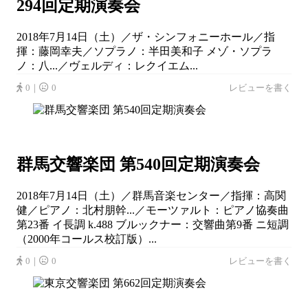
294回定期演奏会
2018年7月14日（土）／ザ・シンフォニーホール／指
揮：藤岡幸夫／ソプラノ：半田美和子 メゾ・ソプラ
ノ：八...／ヴェルディ：レクイエム...
0｜
0
レビューを書く
群馬交響楽団 第540回定期演奏会
2018年7月14日（土）／群馬音楽センター／指揮：高関
健／ピアノ：北村朋幹...／モーツァルト：ピアノ協奏曲
第23番 イ長調 k.488 ブルックナー：交響曲第9番 ニ短調
（2000年コールス校訂版）...
0｜
0
レビューを書く