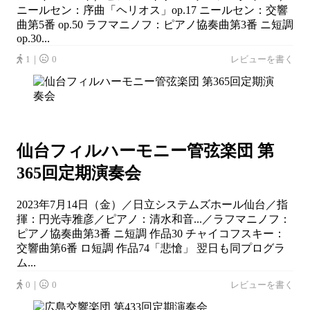
ニールセン：序曲「ヘリオス」op.17 ニールセン：交響
曲第5番 op.50 ラフマニノフ：ピアノ協奏曲第3番 ニ短調
op.30...
1｜
0
レビューを書く
仙台フィルハーモニー管弦楽団 第
365回定期演奏会
2023年7月14日（金）／日立システムズホール仙台／指
揮：円光寺雅彦／ピアノ：清水和音...／ラフマニノフ：
ピアノ協奏曲第3番 ニ短調 作品30 チャイコフスキー：
交響曲第6番 ロ短調 作品74「悲愴」 翌日も同プログラ
ム...
0｜
0
レビューを書く