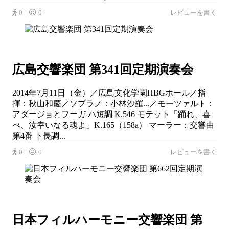
0｜
0
レビューを書く
広島交響楽団 第341回定期演奏会
2014年7月11日（金）／広島文化学園HBGホール／指
揮：秋山和慶／ソプラノ：小林沙羅...／モーツァルト：
アダージョとフーガ ハ短調 K.546 モテット「踊れ、喜
べ、汝幸いなる魂よ」K.165（158a） マーラー：交響曲
第4番 ト長調...
0｜
0
レビューを書く
日本フィルハーモニー交響楽団 第