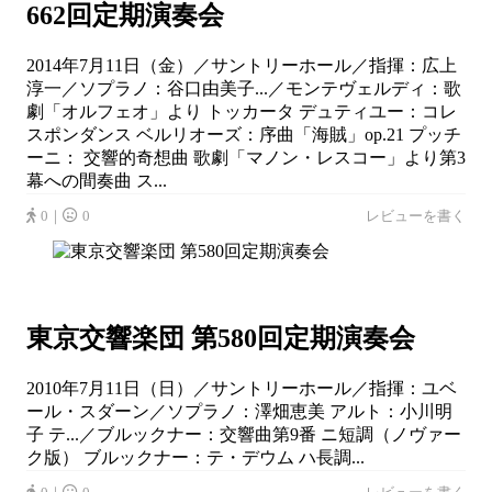
662回定期演奏会
2014年7月11日（金）／サントリーホール／指揮：広上
淳一／ソプラノ：谷口由美子...／モンテヴェルディ：歌
劇「オルフェオ」より トッカータ デュティユー：コレ
スポンダンス ベルリオーズ：序曲「海賊」op.21 プッチ
ーニ： 交響的奇想曲 歌劇「マノン・レスコー」より第3
幕への間奏曲 ス...
0｜
0
レビューを書く
東京交響楽団 第580回定期演奏会
2010年7月11日（日）／サントリーホール／指揮：ユベ
ール・スダーン／ソプラノ：澤畑恵美 アルト：小川明
子 テ...／ブルックナー：交響曲第9番 ニ短調（ノヴァー
ク版） ブルックナー：テ・デウム ハ長調...