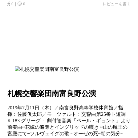
0｜
0
レビューを書く
札幌交響楽団南富良野公演
2019年7月11日（木）／南富良野高等学校体育館／指
揮：佐藤俊太郎／モーツァルト：交響曲第25番ト短調
K.183 グリーグ： 劇付随音楽「ペール・ギュント」より
前奏曲~花嫁の略奪とイングリッドの嘆き ~山の魔王の
宮殿にて~ソルヴェイグの歌 ~オーゼの死~朝の気分~