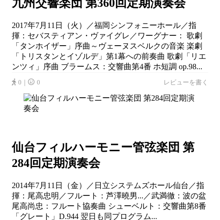
九州交響楽団 第360回定期演奏会
2017年7月11日（火）／福岡シンフォニーホール／指
揮：セバスティアン・ヴァイグレ／ワーグナー： 歌劇
「タンホイザー」序曲～ヴェーヌスベルクの音楽 楽劇
「トリスタンとイゾルデ」第1幕への前奏曲 歌劇「リエ
ンツィ」序曲 ブラームス：交響曲第4番 ホ短調 op.98...
0｜
0
レビューを書く
仙台フィルハーモニー管弦楽団 第
284回定期演奏会
2014年7月11日（金）／日立システムズホール仙台／指
揮：尾高忠明／フルート：芦澤曉男...／武満徹：波の盆
尾高尚忠：フルート協奏曲 シューベルト：交響曲第8番
「グレート」D.944 翌日も同プログラム...