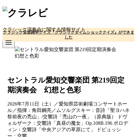
コ
ン
テ
ン
クラシック演奏会に関する情報サイト
クラシック音楽雑学クイズ『クラシックタイムショッククイズ』ができま
ツ
した
へ
移
動
セントラル愛知交響楽団 第219回定
期演奏会 幻想と色彩
2026年7月11日（土）／愛知県芸術劇場コンサートホー
ル／指揮：角田鋼亮／ムソルグスキー：音詩「聖ヨハネ
祭前夜の禿山」/交響詩「禿山の一夜」（原典版） ドヴ
ォルザーク：交響詩「真昼の魔女」Op.108B.196 ボロデ
ィン：交響詩「中央アジアの草原にて」 ドビュッシ
ー：交響...