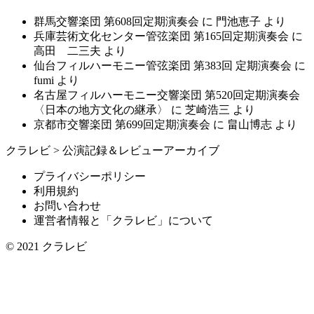
群馬交響楽団 第608回定期演奏会
に
門池恵子
より
兵庫芸術文化センター管弦楽団 第165回定期演奏会
に
高田 二三夫
より
仙台フィルハーモニー管弦楽団 第383回 定期演奏会
に
fumi
より
名古屋フィルハーモニー交響楽団 第520回定期演奏会
〈日本の地方文化の継承〉
に
芝崎浩三
より
京都市交響楽団 第699回定期演奏会
に
畠山博志
より
クラレビ
>
公演記録＆レビューアーカイブ
プライバシーポリシー
利用規約
お問い合わせ
運営者情報と「クラレビ」について
© 2021
クラレビ