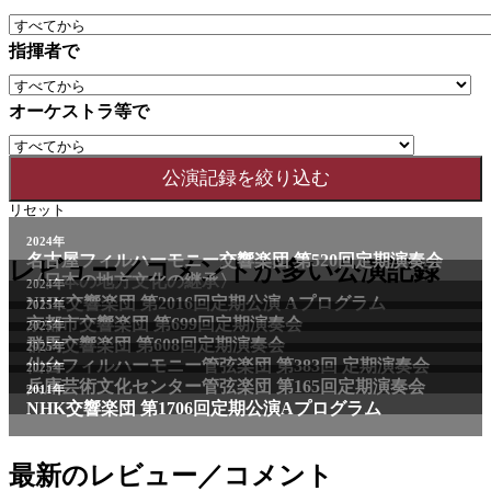
指揮者で
オーケストラ等で
リセット
2024年
名古屋フィルハーモニー交響楽団 第520回定期演奏会
レビュー／コメントが多い公演記録
〈日本の地方文化の継承〉
2024年
NHK交響楽団 第2016回定期公演 Aプログラム
2025年
京都市交響楽団 第699回定期演奏会
2025年
群馬交響楽団 第608回定期演奏会
2025年
仙台フィルハーモニー管弦楽団 第383回 定期演奏会
2025年
兵庫芸術文化センター管弦楽団 第165回定期演奏会
2011年
NHK交響楽団 第1706回定期公演Aプログラム
最新のレビュー／コメント