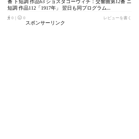
番 ト短調 作品63 ショスタコーヴィチ：交響曲第12番 ニ
短調 作品112「1917年」 翌日も同プログラム...
0｜
0
レビューを書く
スポンサーリンク