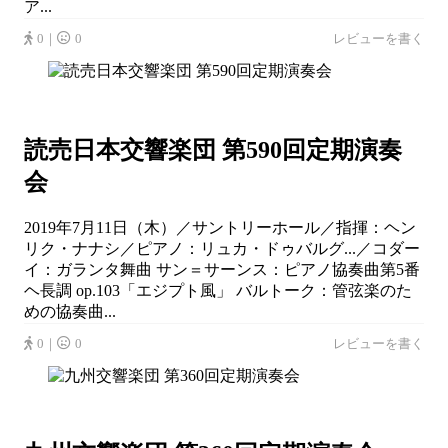
ア...
0｜
0
レビューを書く
読売日本交響楽団 第590回定期演奏
会
2019年7月11日（木）／サントリーホール／指揮：ヘン
リク・ナナシ／ピアノ：リュカ・ドゥバルグ...／コダー
イ：ガランタ舞曲 サン＝サーンス：ピアノ協奏曲第5番
ヘ長調 op.103「エジプト風」 バルトーク：管弦楽のた
めの協奏曲...
0｜
0
レビューを書く