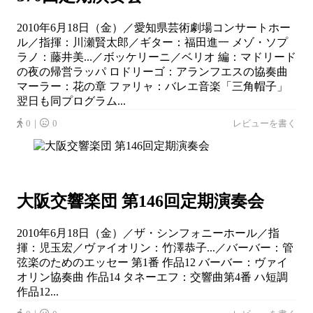
2010年6月18日（金）／愛知県芸術劇場コンサートホー
ル／指揮：川瀬賢太郎／ギター：福田進一 メゾ・ソプ
ラノ：藤井美...／ボッケリーニ／ベリオ 編：マドリード
の夜の帰営ラッパ ロドリーゴ：アランフエスの協奏曲
マーラー：花の章 ファリャ：バレエ音楽「三角帽子」
翌日も同プログラム...
0｜
0
レビューを書く
大阪交響楽団 第146回定期演奏会
2010年6月18日（金）／ザ・シンフォニーホール／指
揮：児玉宏／ヴァイオリン：竹澤恭子...／バーバー：管
弦楽のためのエッセー 第1番 作品12 バーバー：ヴァイ
オリン協奏曲 作品14 タネーエフ：交響曲第4番 ハ短調
作品12...