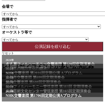
会場で
指揮者で
オーケストラ等で
リセット
2024年
名古屋フィルハーモニー交響楽団 第520回定期演奏会
レビュー／コメントが多い公演記録
〈日本の地方文化の継承〉
2024年
NHK交響楽団 第2016回定期公演 Aプログラム
2025年
京都市交響楽団 第699回定期演奏会
2025年
群馬交響楽団 第608回定期演奏会
2025年
仙台フィルハーモニー管弦楽団 第383回 定期演奏会
2025年
兵庫芸術文化センター管弦楽団 第165回定期演奏会
2011年
NHK交響楽団 第1706回定期公演Aプログラム