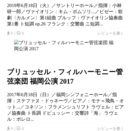
2019年6月18日（火）／サントリーホール／指揮：小林
研一郎／ヴァイオリン：キム・ボムソリ...／ビゼー：歌
劇〈カルメン〉第1組曲 ブルッフ：ヴァイオリン協奏曲
第1番 ト短調 op.26 フランク：交響曲 ニ短調...
0｜
0
レビューを書く
ブリュッセル・フィルハーモニー管
弦楽団 福岡公演 2017
2017年6月18日（日）／福岡シンフォニーホール／指
揮：ステファヌ・ドゥネーヴ／ピアノ：モナ＝飛鳥・オ
ット...／コネソン：フラメンシュリフト ラヴェル：ピア
ノ協奏曲 ト長調 ドビュッシー：交響詩「海」 ラヴェ
ル：ボレロ...
0｜
0
レビューを書く