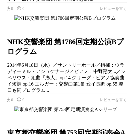
0｜
0
レビューを書く
NHK交響楽団 第1786回定期公演Bプ
ログラム
2014年6月18日（水）／サントリーホール／指揮：ウラ
ディーミル・アシュケナージ／ピアノ：中野翔太...／シ
ベリウス：組曲「恋人」op.14 グリーグ：ピアノ協奏曲
イ短調 op.16 エルガー：交響曲第1番 変イ長調 op.55 翌
日も同プログラム...
0｜
0
レビューを書く
東京都交響楽団 第753回定期演奏会A