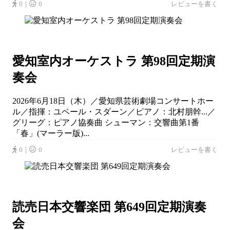
0｜
0
レビューを書く
愛知室内オーケストラ 第98回定期演
奏会
2026年6月18日（木）／愛知県芸術劇場コンサートホー
ル／指揮：ユベール・スダーン／ピアノ：北村朋幹...／
グリーグ：ピアノ協奏曲 シューマン：交響曲第1番
「春」(マーラー版)...
0｜
0
レビューを書く
読売日本交響楽団 第649回定期演奏
会