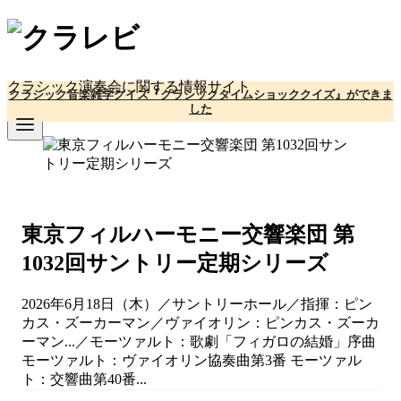
コ
ン
テ
ン
クラシック演奏会に関する情報サイト
クラシック音楽雑学クイズ『クラシックタイムショッククイズ』ができま
ツ
した
へ
移
動
東京フィルハーモニー交響楽団 第
1032回サントリー定期シリーズ
2026年6月18日（木）／サントリーホール／指揮：ピン
カス・ズーカーマン／ヴァイオリン：ピンカス・ズーカ
ーマン...／モーツァルト：歌劇「フィガロの結婚」序曲
モーツァルト：ヴァイオリン協奏曲第3番 モーツァル
ト：交響曲第40番...