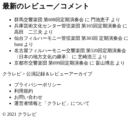
最新のレビュー／コメント
群馬交響楽団 第608回定期演奏会
に
門池恵子
より
兵庫芸術文化センター管弦楽団 第165回定期演奏会
に
高田 二三夫
より
仙台フィルハーモニー管弦楽団 第383回 定期演奏会
に
fumi
より
名古屋フィルハーモニー交響楽団 第520回定期演奏会
〈日本の地方文化の継承〉
に
芝崎浩三
より
京都市交響楽団 第699回定期演奏会
に
畠山博志
より
クラレビ
>
公演記録＆レビューアーカイブ
プライバシーポリシー
利用規約
お問い合わせ
運営者情報と「クラレビ」について
© 2021
クラレビ