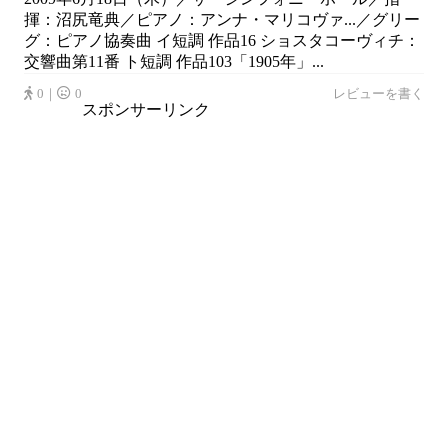
揮：沼尻竜典／ピアノ：アンナ・マリコヴァ...／グリー
グ：ピアノ協奏曲 イ短調 作品16 ショスタコーヴィチ：
交響曲第11番 ト短調 作品103「1905年」...
0｜
0
レビューを書く
スポンサーリンク