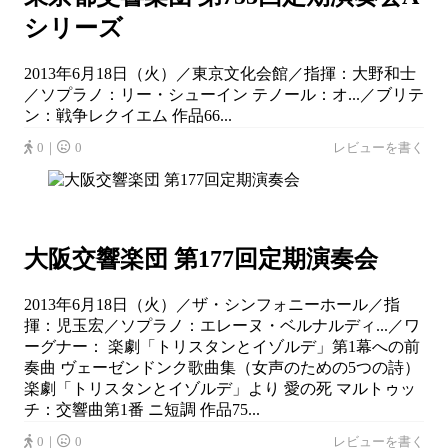
シリーズ
2013年6月18日（火）／東京文化会館／指揮：大野和士
／ソプラノ：リー・シューイン テノール：オ...／ブリテ
ン：戦争レクイエム 作品66...
0｜
0
レビューを書く
大阪交響楽団 第177回定期演奏会
2013年6月18日（火）／ザ・シンフォニーホール／指
揮：児玉宏／ソプラノ：エレーヌ・ベルナルディ...／ワ
ーグナー： 楽劇「トリスタンとイゾルデ」第1幕への前
奏曲 ヴェーゼンドンク歌曲集（女声のための5つの詩）
楽劇「トリスタンとイゾルデ」より 愛の死 マルトゥッ
チ：交響曲第1番 ニ短調 作品75...
0｜
0
レビューを書く