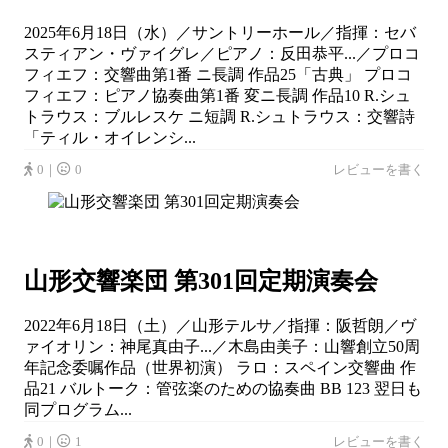
2025年6月18日（水）／サントリーホール／指揮：セバ
スティアン・ヴァイグレ／ピアノ：反田恭平...／プロコ
フィエフ：交響曲第1番 ニ長調 作品25「古典」 プロコ
フィエフ：ピアノ協奏曲第1番 変ニ長調 作品10 R.シュ
トラウス：ブルレスケ ニ短調 R.シュトラウス：交響詩
「ティル・オイレンシ...
0｜
0
レビューを書く
山形交響楽団 第301回定期演奏会
2022年6月18日（土）／山形テルサ／指揮：阪哲朗／ヴ
ァイオリン：神尾真由子...／木島由美子：山響創立50周
年記念委嘱作品（世界初演） ラロ：スペイン交響曲 作
品21 バルトーク：管弦楽のための協奏曲 BB 123 翌日も
同プログラム...
0｜
1
レビューを書く