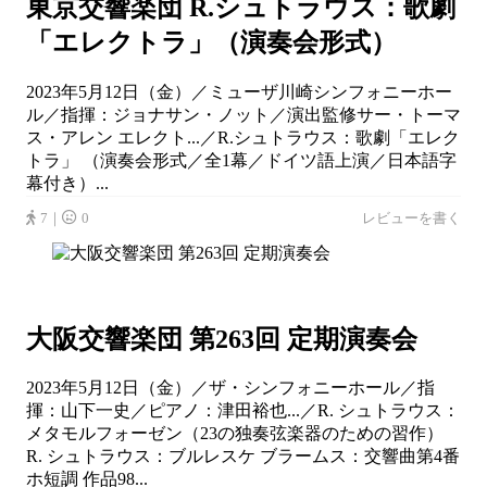
東京交響楽団 R.シュトラウス：歌劇
「エレクトラ」（演奏会形式）
2023年5月12日（金）／ミューザ川崎シンフォニーホー
ル／指揮：ジョナサン・ノット／演出監修サー・トーマ
ス・アレン エレクト...／R.シュトラウス：歌劇「エレク
トラ」 （演奏会形式／全1幕／ドイツ語上演／日本語字
幕付き）...
7｜
0
レビューを書く
大阪交響楽団 第263回 定期演奏会
2023年5月12日（金）／ザ・シンフォニーホール／指
揮：山下一史／ピアノ：津田裕也...／R. シュトラウス：
メタモルフォーゼン（23の独奏弦楽器のための習作）
R. シュトラウス：ブルレスケ ブラームス：交響曲第4番
ホ短調 作品98...