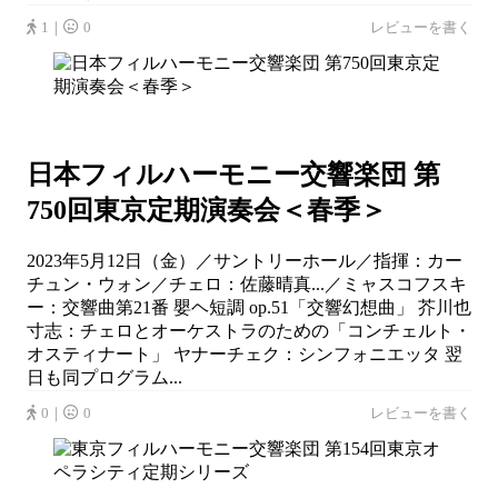
1｜
0
レビューを書く
日本フィルハーモニー交響楽団 第
750回東京定期演奏会＜春季＞
2023年5月12日（金）／サントリーホール／指揮：カー
チュン・ウォン／チェロ：佐藤晴真...／ミャスコフスキ
ー：交響曲第21番 嬰ヘ短調 op.51「交響幻想曲」 芥川也
寸志：チェロとオーケストラのための「コンチェルト・
オスティナート」 ヤナーチェク：シンフォニエッタ 翌
日も同プログラム...
0｜
0
レビューを書く