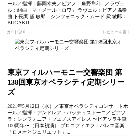
ール／指揮：藤岡幸夫／ピアノ：角野隼斗...／ラヴェ
ル：組曲「マ・メール・ロワ」 ラヴェル：ピアノ協奏
曲 ト長調 黛 敏郎：シンフォニック・ムード 黛 敏郎：
BUGAKU...
0｜
0
レビューを書く
東京フィルハーモニー交響楽団 第
138回東京オペラシティ定期シリー
ズ
2021年5月12日（水）／東京オペラシティコンサートホ
ール／指揮：アンドレア・バッティストーニ／ピアソ
ラ：シンフォニア・ブエノスアイレス 〜ピアソラ生誕
100周年〜（日本初演） プロコフィエフ：バレエ音楽
「ロメオとジュリエット」...