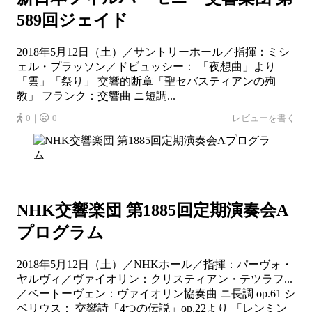
589回ジェイド
2018年5月12日（土）／サントリーホール／指揮：ミシ
ェル・プラッソン／ドビュッシー： 「夜想曲」より
「雲」「祭り」 交響的断章「聖セバスティアンの殉
教」 フランク：交響曲 ニ短調...
0｜
0
レビューを書く
NHK交響楽団 第1885回定期演奏会A
プログラム
2018年5月12日（土）／NHKホール／指揮：パーヴォ・
ヤルヴィ／ヴァイオリン：クリスティアン・テツラフ...
／ベートーヴェン：ヴァイオリン協奏曲 ニ長調 op.61 シ
ベリウス： 交響詩「4つの伝説」op.22より 「レンミン