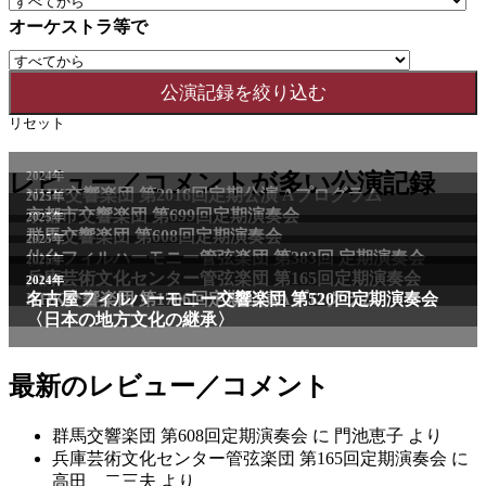
オーケストラ等で
リセット
2024年
レビュー／コメントが多い公演記録
NHK交響楽団 第2016回定期公演 Aプログラム
2025年
京都市交響楽団 第699回定期演奏会
2025年
群馬交響楽団 第608回定期演奏会
2025年
仙台フィルハーモニー管弦楽団 第383回 定期演奏会
2025年
兵庫芸術文化センター管弦楽団 第165回定期演奏会
2011年
2024年
NHK交響楽団 第1706回定期公演Aプログラム
名古屋フィルハーモニー交響楽団 第520回定期演奏会
〈日本の地方文化の継承〉
最新のレビュー／コメント
群馬交響楽団 第608回定期演奏会
に
門池恵子
より
兵庫芸術文化センター管弦楽団 第165回定期演奏会
に
高田 二三夫
より