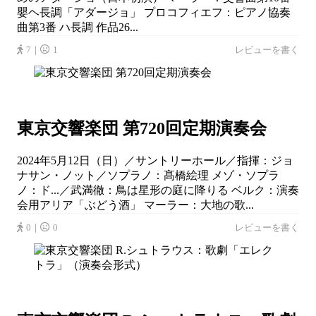
嬰ヘ長調「アダージョ」 プロコフィエフ：ピアノ協奏
曲第3番 ハ長調 作品26...
7｜
1
レビューを書く
東京交響楽団 第720回定期演奏会
2024年5月12日（日）／サントリーホール／指揮：ジョ
ナサン・ノット／ソプラノ：髙橋絵理 メゾ・ソプラ
ノ：ド...／武満徹：鳥は星形の庭に降りる ベルク：演奏
会用アリア「ぶどう酒」 マーラー：大地の歌...
0｜
0
レビューを書く