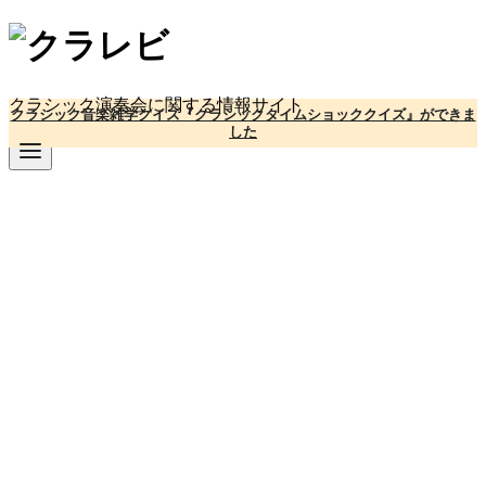
コ
ン
テ
ン
クラシック演奏会に関する情報サイト
クラシック音楽雑学クイズ『クラシックタイムショッククイズ』ができま
ツ
した
へ
移
動