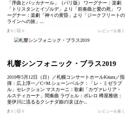
「序曲とバッカナール」（パリ版） ワーグナー：楽劇
「トリスタンとイゾルデ」より「前奏曲と愛の死」 ワ
ーグナー：楽劇「神々の黄昏」より「ジークフリートの
ラインへの旅」...
0｜
0
レビューを書く
札響シンフォニック・ブラス2019
2019年5月12日（日）／札幌コンサートホールKitara／指
揮：広上淳一／C=M.シェーンベルク：「レ・ミゼラブ
ル」セレクション マスカーニ：歌劇「カヴァレリア・
ルスティカーナ」間奏曲 ラヴェル：ボレロ 樽屋雅徳：
斐伊川に流るるクシナダ姫の涙 ほか...
0｜
0
レビューを書く