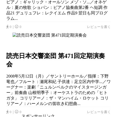
ピアノ：ギャリック・オールソン メゾ・ソ...／オネゲ
ル：夏の牧歌 ショパン：ピアノ協奏曲第2番 ヘ短調 作
品21 デュリュフレ：レクイエム 作品9 翌日も同プログ
ラム...
0｜
0
レビューを書く
読売日本交響楽団 第471回定期演奏
会
2008年5月12日（月）／サントリーホール／指揮：下野
竜也／フルート：瀬尾和紀 子供達：足立区内中学...／ワ
ーグナー：楽劇「ニュルンベルクのマイスタージンガ
ー」前奏曲 山根明季子：オーケストラのための「ヒト
ガタ」 コリリアーノ：ザ・マンハイム・ロケット コリ
リアーノ：ハーメルンの笛吹き幻想曲...
0｜
0
レビューを書く
スポンサーリンク