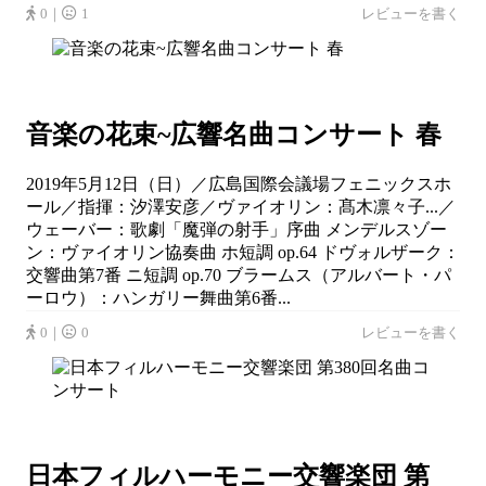
0｜
1
レビューを書く
音楽の花束~広響名曲コンサート 春
2019年5月12日（日）／広島国際会議場フェニックスホ
ール／指揮：汐澤安彦／ヴァイオリン：髙木凛々子...／
ウェーバー：歌劇「魔弾の射手」序曲 メンデルスゾー
ン：ヴァイオリン協奏曲 ホ短調 op.64 ドヴォルザーク：
交響曲第7番 ニ短調 op.70 ブラームス（アルバート・パ
ーロウ）：ハンガリー舞曲第6番...
0｜
0
レビューを書く
日本フィルハーモニー交響楽団 第