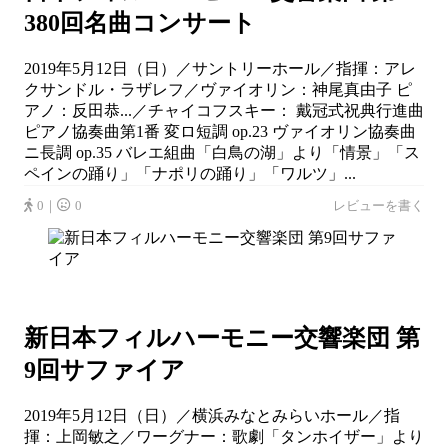
380回名曲コンサート
2019年5月12日（日）／サントリーホール／指揮：アレ
クサンドル・ラザレフ／ヴァイオリン：神尾真由子 ピ
アノ：反田恭...／チャイコフスキー： 戴冠式祝典行進曲
ピアノ協奏曲第1番 変ロ短調 op.23 ヴァイオリン協奏曲
ニ長調 op.35 バレエ組曲「白鳥の湖」より「情景」「ス
ペインの踊り」「ナポリの踊り」「ワルツ」...
0｜
0
レビューを書く
新日本フィルハーモニー交響楽団 第
9回サファイア
2019年5月12日（日）／横浜みなとみらいホール／指
揮：上岡敏之／ワーグナー：歌劇「タンホイザー」より