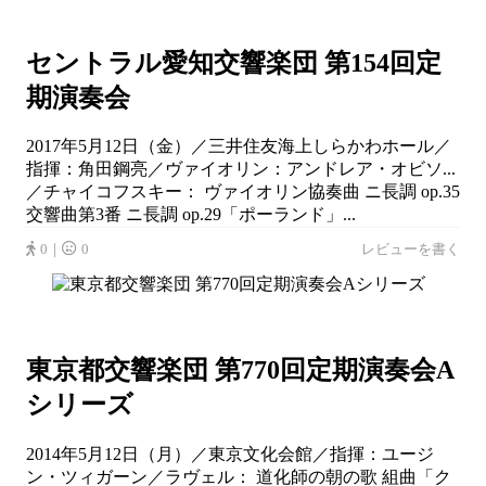
セントラル愛知交響楽団 第154回定
期演奏会
2017年5月12日（金）／三井住友海上しらかわホール／
指揮：角田鋼亮／ヴァイオリン：アンドレア・オビソ...
／チャイコフスキー： ヴァイオリン協奏曲 ニ長調 op.35
交響曲第3番 ニ長調 op.29「ポーランド」...
0｜
0
レビューを書く
東京都交響楽団 第770回定期演奏会A
シリーズ
2014年5月12日（月）／東京文化会館／指揮：ユージ
ン・ツィガーン／ラヴェル： 道化師の朝の歌 組曲「ク