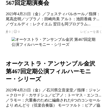
567回定期演奏会
2023年4月21日（金）／フェスティバルホール／指揮：
尾高忠明／ソプラノ：田崎尚美 アルト：池田香織 テ...
／ヴェルディ：レクイエム 翌日も同プログラム...
0｜
0
レビューを書く
オーケストラ・アンサンブル金沢
第467回定期公演フィルハーモニ
ー・シリーズ
2023年4月21日（金）／石川県立音楽堂／指揮：ジャン
＝クロード・カサドシュ／ピアノ：トーマス・エンコ...
／ラモー：六重奏のために編曲された6つのコンセール
より めんどり（弦楽合奏版） モーツァルト：ピアノ協