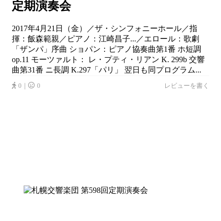
定期演奏会
2017年4月21日（金）／ザ・シンフォニーホール／指
揮：飯森範親／ピアノ：江崎昌子...／エロール：歌劇
「ザンパ」序曲 ショパン：ピアノ協奏曲第1番 ホ短調
op.11 モーツァルト： レ・プティ・リアン K. 299b 交響
曲第31番 ニ長調 K.297「パリ」 翌日も同プログラム...
0｜
0
レビューを書く