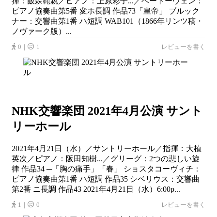
揮：飯森範親／ピアノ：上原彩子...／ベートーヴェン：
ピアノ協奏曲第5番 変ホ長調 作品73「皇帝」 ブルック
ナー：交響曲第1番 ハ短調 WAB101（1866年リンツ稿・
ノヴァーク版）...
0｜
1
レビューを書く
NHK交響楽団 2021年4⽉公演 サント
リーホール
2021年4月21日（水）／サントリーホール／指揮：大植
英次／ピアノ：阪田知樹...／グリーグ：2つの悲しい旋
律 作品34 ─「胸の痛手」「春」 ショスタコーヴィチ：
ピアノ協奏曲第1番 ハ短調 作品35 シベリウス：交響曲
第2番 ニ長調 作品43 2021年4月21日（水）6:00p...
1｜
0
レビューを書く