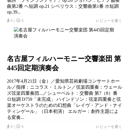
響詩「フィンランディア」op.26 ショパン：ピアノ協奏
曲第2番 ヘ短調 op.21 シベリウス：交響曲第1番 ホ短調
op.39...
0｜
0
レビューを書く
名古屋フィルハーモニー交響楽団 第
445回定期演奏会
2017年4月21日（金）／愛知県芸術劇場コンサートホー
ル／指揮：ニコラス・ミルトン／弦楽四重奏：ウェール
ズ弦楽四重奏団...／シューベルト：交響曲 第7（8）番
ロ短調 D759「未完成」 ハインドソン：弦楽四重奏と弦
楽オーケストラのための幻想曲「レイヴ・アンド・ナイ
ティンゲール」（日本初演） エルガー：創作主題によ
る変奏...
0｜
0
レビューを書く