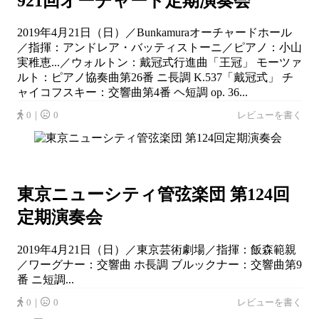
921回オーチャード定期演奏会
2019年4月21日（日）／Bunkamuraオーチャードホール
／指揮：アンドレア・バッティストーニ／ピアノ：小山
実稚恵...／ウォルトン：戴冠式行進曲「王冠」 モーツァ
ルト：ピアノ協奏曲第26番 ニ長調 K.537「戴冠式」 チ
ャイコフスキー：交響曲第4番 ヘ短調 op. 36...
0｜
0
レビューを書く
東京ニューシティ管弦楽団 第124回
定期演奏会
2019年4月21日（日）／東京芸術劇場／指揮：飯森範親
／ワーグナー：交響曲 ホ長調 ブルックナー：交響曲第9
番 ニ短調...
0｜
0
レビューを書く