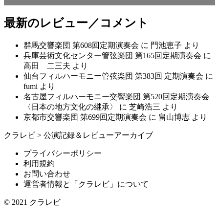
最新のレビュー／コメント
群馬交響楽団 第608回定期演奏会
に
門池恵子
より
兵庫芸術文化センター管弦楽団 第165回定期演奏会
に
高田 二三夫
より
仙台フィルハーモニー管弦楽団 第383回 定期演奏会
に
fumi
より
名古屋フィルハーモニー交響楽団 第520回定期演奏会
〈日本の地方文化の継承〉
に
芝崎浩三
より
京都市交響楽団 第699回定期演奏会
に
畠山博志
より
クラレビ
>
公演記録＆レビューアーカイブ
プライバシーポリシー
利用規約
お問い合わせ
運営者情報と「クラレビ」について
© 2021
クラレビ