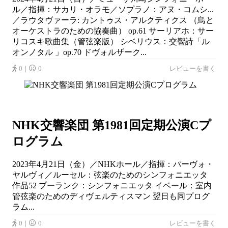
ル／指揮：サカリ・オラモ／ソプラノ：アヌ・コムシ...
／ラウタヴァーラ: カントゥス・アルクティクス （鳥と
オーケストラのための協奏曲） op.61 サーリアホ：サー
リコスキ歌曲集（管弦楽版） シベリウス：交響詩「ル
オンノタル 」op.70 ドヴォルザーク...
0｜
0
レビューを書く
NHK交響楽団 第1981回定期公演Cプ
ログラム
2023年4月21日（金）／NHKホール／指揮：パーヴォ・
ヤルヴィ／ルーセル：弦楽のためのシンフォニエッタ
作品52 プーランク：シンフォニエッタ イベール：室内
管弦楽のためのディヴェルティスマン 翌日も同プログ
ラム...
0｜
0
レビューを書く