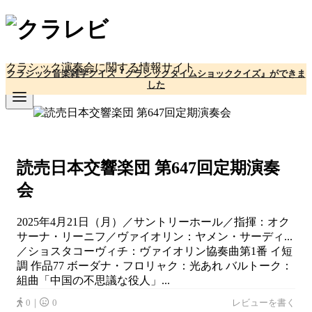
コ
ン
テ
ン
クラシック演奏会に関する情報サイト
クラシック音楽雑学クイズ『クラシックタイムショッククイズ』ができま
ツ
した
へ
移
動
読売日本交響楽団 第647回定期演奏
会
2025年4月21日（月）／サントリーホール／指揮：オク
サーナ・リーニフ／ヴァイオリン：ヤメン・サーディ...
／ショスタコーヴィチ：ヴァイオリン協奏曲第1番 イ短
調 作品77 ボーダナ・フロリャク：光あれ バルトーク：
組曲「中国の不思議な役人」...
0｜
0
レビューを書く