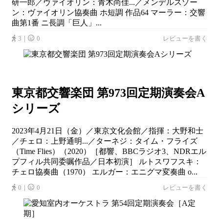
研一郎／ヴァイオリン：青木尚佳...／メンデルスゾー
ン：ヴァイオリン協奏曲 ホ短調 作品64 マーラー：交響
曲第1番 ニ長調「巨人」...
3｜
0
レビューを書く
東京都交響楽団 第973回定期演奏会A
シリーズ
2023年4月21日（金）／東京文化会館／指揮：大野和士
／チェロ：上野通明...／ターネジ：タイム・フライズ
（Time Flies）（2020）［都響、BBCラジオ3、NDRエル
プフィル共同委嘱作品／日本初演］ ルトスワフスキ：
チェロ協奏曲（1970） エルガー：エニグマ変奏曲 o...
0｜
0
レビューを書く