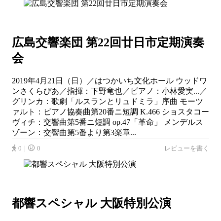
広島交響楽団 第22回廿日市定期演奏
会
2019年4月21日（日）／はつかいち文化ホール ウッドワ
ンさくらぴあ／指揮：下野竜也／ピアノ：小林愛実...／
グリンカ：歌劇「ルスランとリュドミラ」序曲 モーツ
ァルト：ピアノ協奏曲第20番ニ短調 K.466 ショスタコー
ヴィチ：交響曲第5番ニ短調 op.47「革命」 メンデルス
ゾーン：交響曲第5番より第3楽章...
0｜
0
レビューを書く
都響スペシャル 大阪特別公演