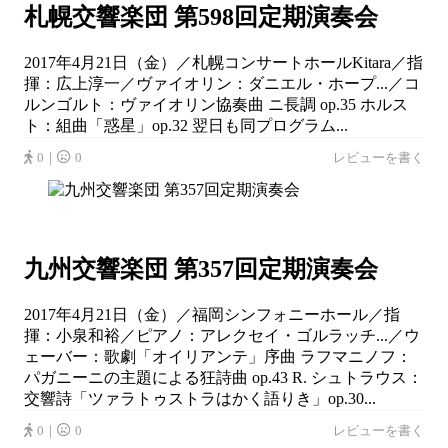
札幌交響楽団 第598回定期演奏会
2017年4月21日（金）／札幌コンサートホールKitara／指
揮：広上淳一／ヴァイオリン：ダニエル・ホープ...／コ
ルンゴルト：ヴァイオリン協奏曲 ニ長調 op.35 ホルス
ト：組曲「惑星」op.32 翌日も同プログラム...
0｜
0
レビューを書く
九州交響楽団 第357回定期演奏会
2017年4月21日（金）／福岡シンフォニーホール／指
揮：小泉和裕／ピアノ：アレクセイ・ゴルラッチ...／ウ
ェーバー：歌劇「オイリアンテ」序曲 ラフマニノフ：
パガニーニの主題による狂詩曲 op.43 R. シュトラウス：
交響詩「ツァラトゥストラはかく語りき」op.30...
0｜
0
レビューを書く