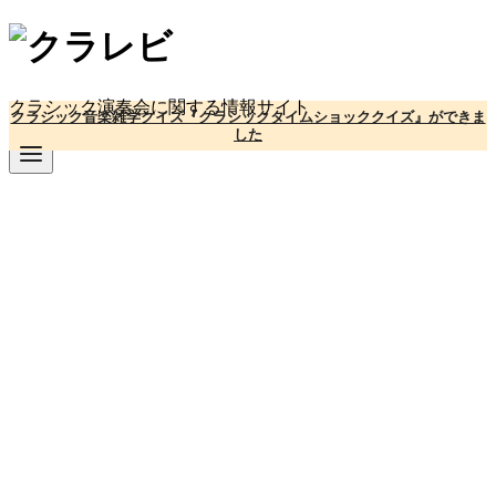
コ
ン
テ
ン
クラシック演奏会に関する情報サイト
クラシック音楽雑学クイズ『クラシックタイムショッククイズ』ができま
ツ
した
へ
移
動