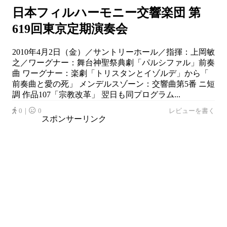
日本フィルハーモニー交響楽団 第
619回東京定期演奏会
2010年4月2日（金）／サントリーホール／指揮：上岡敏
之／ワーグナー：舞台神聖祭典劇「パルシファル」前奏
曲 ワーグナー：楽劇「トリスタンとイゾルデ」から「
前奏曲と愛の死」 メンデルスゾーン：交響曲第5番 ニ短
調 作品107「宗教改革」 翌日も同プログラム...
0｜
0
レビューを書く
スポンサーリンク