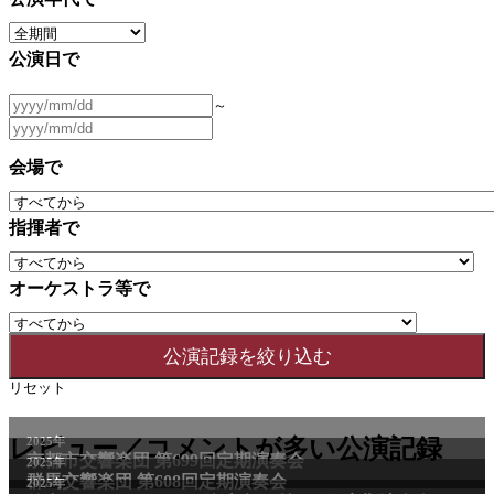
公演日で
～
会場で
指揮者で
オーケストラ等で
リセット
2025年
レビュー／コメントが多い公演記録
京都市交響楽団 第699回定期演奏会
2025年
群馬交響楽団 第608回定期演奏会
2025年