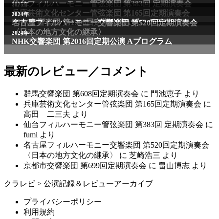
仙台フィルハーモニー管弦楽団 第383回 定期演奏会
2025年
兵庫芸術文化センター管弦楽団 第165回定期演奏会
2011年
2024年
NHK交響楽団 第1706回定期公演Aプログラム
名古屋フィルハーモニー交響楽団 第520回定期演奏会
〈日本の地方文化の継承〉
2024年
NHK交響楽団 第2016回定期公演 Aプログラム
最新のレビュー／コメント
群馬交響楽団 第608回定期演奏会
に
門池恵子
より
兵庫芸術文化センター管弦楽団 第165回定期演奏会
に
高田 二三夫
より
仙台フィルハーモニー管弦楽団 第383回 定期演奏会
に
fumi
より
名古屋フィルハーモニー交響楽団 第520回定期演奏会
〈日本の地方文化の継承〉
に
芝崎浩三
より
京都市交響楽団 第699回定期演奏会
に
畠山博志
より
クラレビ
>
公演記録＆レビューアーカイブ
プライバシーポリシー
利用規約